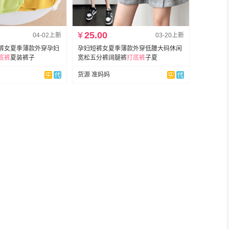
¥
25.00
04-02上新
03-20上新
裤女夏季薄款外穿孕妇
孕妇短裤女夏季薄款外穿低腰大码休闲
底裤
夏装裤子
宽松五分裤阔腿裤
打底裤
子夏
货源 准妈妈