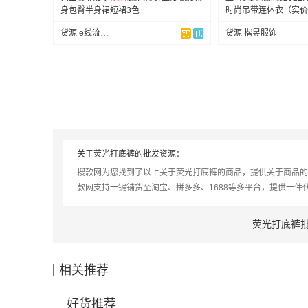
身包臀半身裙短裙3色
时尚吊带连体衣（实价
货源 e线流行服饰
货源 楷昱服饰
关于荧光打底裤的批发资源：
搜款网为您找到了以上关于荧光打底裤的商品，提供关于商品的
款网支持一键铺货至淘宝、拼多多、1688等多平台，提供一件
荧光打底裤
相关推荐
好货推荐