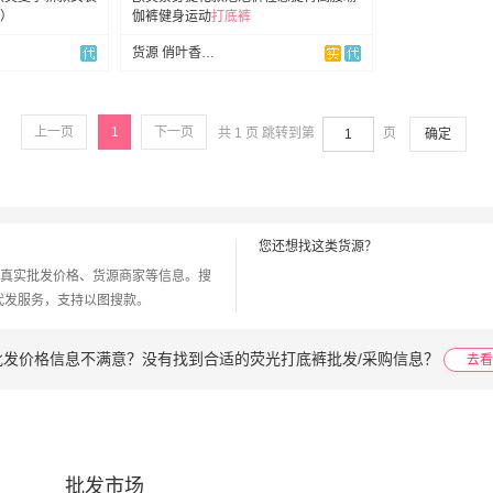
）
伽裤健身运动
打底裤
货源 俏叶香外贸
上一页
1
下一页
共 1 页 跳转到第
页
确定
您还想找这类货源？
真实批发价格、货源商家等信息。搜
代发服务，支持以图搜款。
批发价格信息不满意？没有找到合适的荧光打底裤批发/采购信息？
去看
批发市场