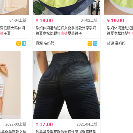
¥
19.00
¥
19.00
04-04上新
04-02上新
穿低腰大码休闲
孕妇休闲运动短裤女夏季薄款外穿孕妇
孕妇休闲运动短
裤
子夏
裤夏宽松阔腿
打底裤
夏装裤子
裤夏宽松阔腿
打
货源 准妈妈
货源 准妈妈
¥
17.00
2022-03上新
2021-04上新
2欧美夏季新款女装
欧美紧身提花款泡泡裤性感提臀高腰瑜