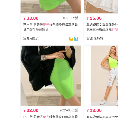
¥
33.00
¥
25.00
07-13上新
已出货 防走光
荧光
绿色修身显瘦高腰紧
孕妇短裤女夏季薄款外
身包臀半身裙短裙
宽松五分裤阔腿裤
打底
货源 e线流行服饰
货源 准妈妈
¥
33.00
¥
13.00
2025-05上新
已出货 防走光
荧光
绿色修身显瘦高腰紧
亚马逊跨境热卖202