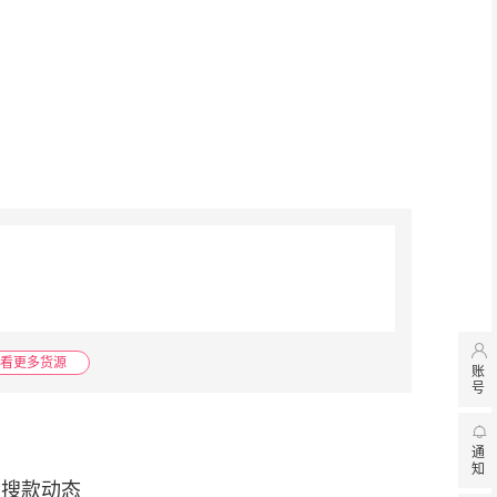

看更多货源
账
号

通
知
搜款动态