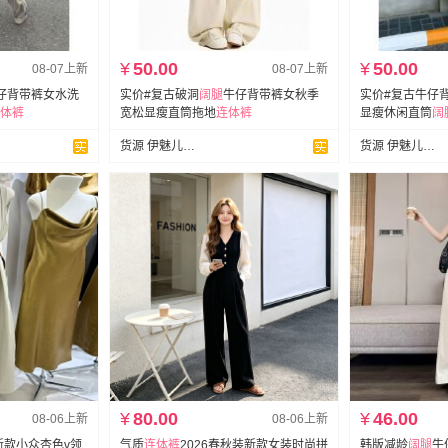
¥
50.00
¥
50.00
08-07上新
08-07上新
仔背带裤女水洗
实价#复古破洞
阔
腿
牛仔背带裤女秋季
实价#复古牛仔
体裤
宽松显瘦直筒拖地
连体裤
显瘦休闲直筒
阔
货源 伊魅儿牛仔
货源 伊魅儿牛仔
¥
80.00
¥
46.00
08-06上新
08-06上新
新款小众杏色v领
气质
连体裤
2026春秋装新款女装时尚拼
韩版减龄
阔
腿
牛