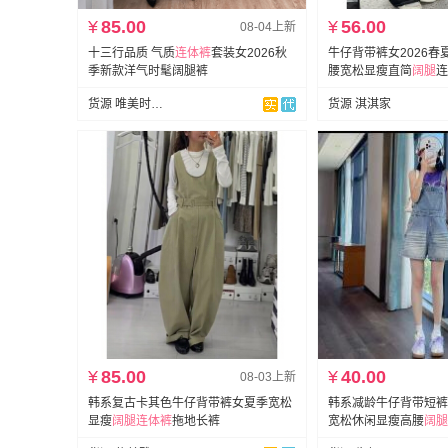
¥
85.00
¥
56.00
08-04上新
十三行品质 气质
连体裤
套装女2026秋
牛仔背带裤女2026
季新款洋气时髦阔腿裤
腰宽松显瘦直简
阔
腿
连
货源 唯美时尚~韩国定制
货源 淇淇家
¥
85.00
¥
40.00
08-03上新
韩系复古卡其色牛仔背带裤女夏季宽松
韩系减龄牛仔背带短裤
显瘦
阔
腿
连体裤
拖地长裤
宽松休闲显瘦高腰
阔
腿