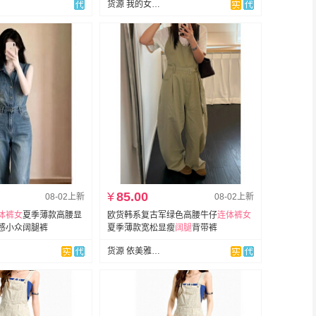
货源 我的女孩牛仔
¥
85.00
08-02上新
08-02上新
体裤女
夏季薄款高腰显
欧货韩系复古军绿色高腰牛仔
连体裤女
感小众阔腿裤
夏季薄款宽松显瘦
阔
腿
背带裤
货源 依美雅网红店