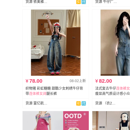
货源 依美雅网红店
货源 牛仔厂供应链
¥
78.00
¥
82.00
08-02上新
织物猪 彩虹糖糖 甜酷少女刺绣牛仔背
法式复古牛仔
连体裤女
带
连体裤女
阔
腿长裤
瘦显高气质设计感小众
货源 富亿航网络牛仔
货源 （衣23）上架就是现货