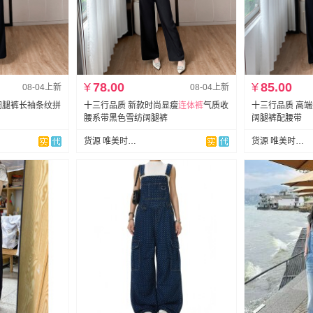
¥
78.00
¥
85.00
08-04上新
08-04上新
阔腿裤长袖条纹拼
十三行品质 新款时尚显瘦
连体裤
气质收
十三行品质 高
腰系带黑色雪纺阔腿裤
阔腿裤配腰带
货源 唯美时尚~韩国定制
货源 唯美时尚~韩国定制