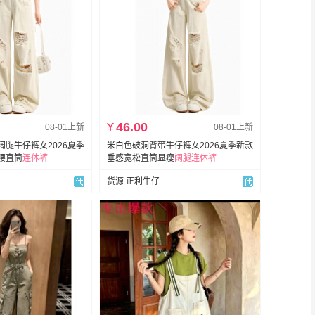
¥
46.00
08-01上新
08-01上新
腿牛仔裤女2026夏季
米白色破洞背带牛仔裤女2026夏季新款
腰直筒
连体裤
垂感宽松直筒显瘦
阔
腿
连体裤
货源 正利牛仔