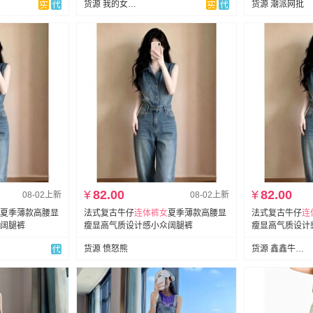
货源 我的女孩牛仔
货源 潮派网批
¥
82.00
¥
82.00
08-02上新
08-02上新
夏季薄款高腰显
法式复古牛仔
连体裤女
夏季薄款高腰显
法式复古牛仔
连
阔腿裤
瘦显高气质设计感小众阔腿裤
瘦显高气质设计
货源 愤怒熊
货源 鑫鑫牛仔（花窿霹朴）