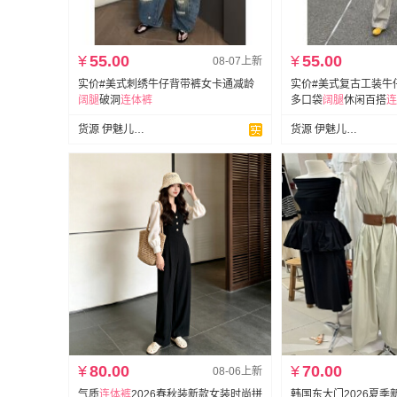
¥
55.00
¥
55.00
08-07上新
实价#美式刺绣牛仔背带裤女卡通减龄
实价#美式复古工装牛
阔
腿
破洞
连体裤
多口袋
阔
腿
休闲百搭
连
货源 伊魅儿牛仔
货源 伊魅儿牛仔
¥
80.00
¥
70.00
08-06上新
气质
连体裤
2026春秋装新款女装时尚拼
韩国东大门2026夏季