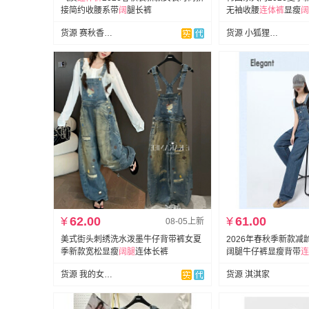
接简约收腰系带
阔
腿长裤
无袖收腰
连体裤
显瘦
阔
货源 赛秋香服饰
货源 小狐狸女装
¥
62.00
¥
61.00
08-05上新
美式街头刺绣洗水泼墨牛仔背带裤女夏
2026年春秋季新款
季新款宽松显瘦
阔
腿
连体长裤
阔腿牛仔裤显瘦背带
连
货源 我的女孩牛仔
货源 淇淇家