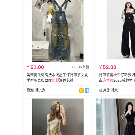
¥
61.00
¥
52.00
08-05上新
美式街头刺绣洗水泼墨牛仔背带裤女夏
背带裤宽松牛仔新款阔
季新款宽松显瘦
阔
腿
连体长裤
古
连体裤
2025减龄休
货源 淇淇家
货源 淇淇家