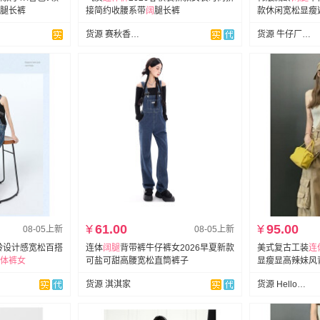
腿长裤
接简约收腰系带
阔
腿长裤
款休闲宽松显瘦
货源 赛秋香服饰
货源 牛仔厂供应链
¥
61.00
¥
95.00
08-05上新
08-05上新
减龄设计感宽松百搭
连体
阔
腿
背带裤牛仔裤女2026早夏新款
美式复古工装
连
体裤女
可盐可甜高腰宽松直筒裤子
显瘦显高辣妹风
货源 淇淇家
货源 Hello！Hi大码女装