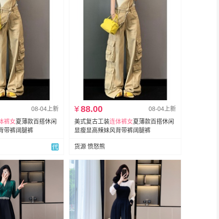
¥
88.00
08-04上新
08-04上新
体裤女
夏薄款百搭休闲
美式复古工装
连体裤女
夏薄款百搭休闲
背带裤阔腿裤
显瘦显高辣妹风背带裤阔腿裤
货源 愤怒熊