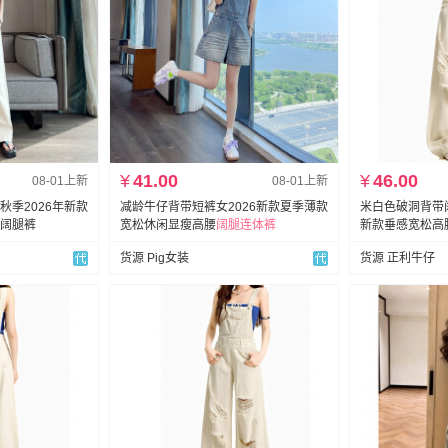
¥
41.00
¥
46.00
08-01上新
08-01上新
秋季2026年新款
减龄牛仔背带短裤女2026新款夏季薄款
米白色破洞背带阔
阔腿裤
宽松休闲显瘦高腰
阔
腿
连体裤
新款垂感宽松高
货源 Pig女装
货源 正利牛仔