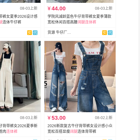
¥
44.00
08-03上新
08-03上新
裤女夏季2026设计感
学院风减龄蓝色牛仔背带裤女夏季薄款
腿
连体牛仔裤
宽松休闲百搭高腰
阔
腿
连体裤
货源 牛仔厂供应链
¥
53.00
08-03上新
08-02上新
仔背带裤女2026夏季新
2026新款复古牛仔背带裤女设计感小众
遮肉
连体裤
宽松百搭显瘦
阔
腿
连体背带裤