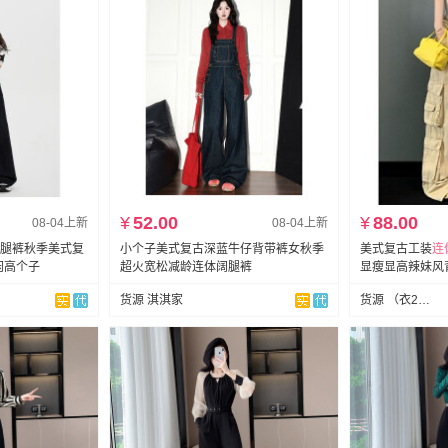
¥
52.00
¥
88.00
08-04上新
08-04上新
腿裤秋季美式复
小个子美式复古深蓝牛仔背带裤女秋季
美式复古工装
连
闲高个子
超火宽松减龄连体阔腿裤
显瘦显高辣妹风
货源 淇淇家
货源 （衣23）上架就是现货