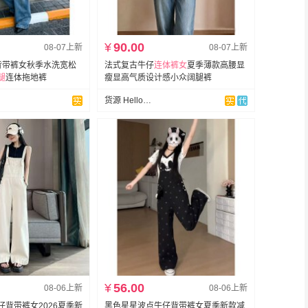
¥
90.00
08-07上新
08-07上新
背带裤女秋季水洗宽松
法式复古牛仔
连体裤女
夏季薄款高腰显
腿
连体拖地裤
瘦显高气质设计感小众阔腿裤
货源 Hello！Hi大码女装
¥
56.00
08-06上新
08-06上新
仔背带裤女2026夏季新
黑色星星波点牛仔背带裤女夏季新款减