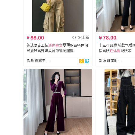
¥
88.00
¥
78.00
08-04上新
美式复古工装
连体裤女
夏薄款百搭休闲
十三行品质 新款气质
显瘦显高辣妹风背带裤阔腿裤
接高腰
连体裤
配腰带
货源 鑫鑫牛仔（花窿霹朴）
货源 唯美时尚~韩国定制