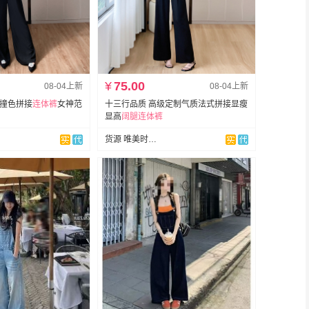
¥
75.00
08-04上新
08-04上新
端撞色拼接
连体裤
女神范
十三行品质 高级定制气质法式拼接显瘦
显高
阔
腿
连体裤
货源 唯美时尚~韩国定制