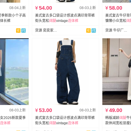
¥
54.00
¥
58.00
08-04上新
08-03上新
春夏季新款小个子高
美式复古多口袋设计感波点满印背带裤
美式复古牛仔背带
体长裤
街头宽松
阔
腿
vintage
连体裤
慵懒小众宽松
阔
货源 奕奕家牛仔
货源 牛仔厂供应链
¥
53.00
¥
49.00
08-03上新
08-03上新
女2026新款夏季
美式复古多口袋设计感波点满印背带裤
韩版减龄
阔
腿
牛
连体裤
街头宽松
阔
腿
vintage
连体裤
款休闲宽松显瘦