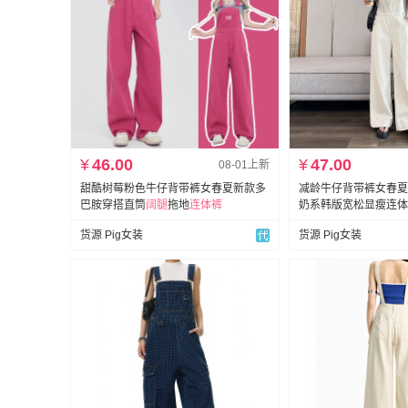
¥
46.00
¥
47.00
08-01上新
甜酷树莓粉色牛仔背带裤女春夏新款多
减龄牛仔背带裤女春夏
巴胺穿搭直筒
阔
腿
拖地
连体裤
奶系韩版宽松显瘦连体
货源 Pig女装
货源 Pig女装