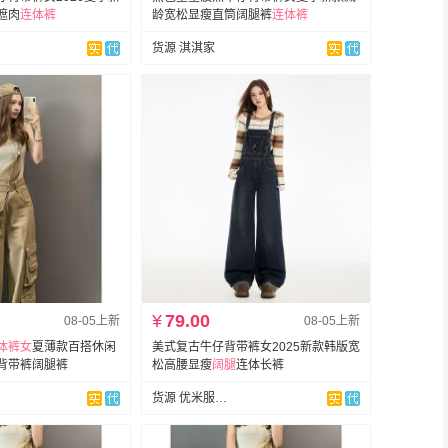
遮肉
连体裤
龄宽松显瘦直筒阔腿裤
连体裤
货源 淇淇家
¥
79.00
08-05上新
08-05上新
体裤女
夏薄款百搭休闲
美式复古牛仔背带裤女2025新款韩版宽
背带裤阔腿裤
松高腰显瘦
阔
腿
连体长裤
货源 优米服饰实拍店