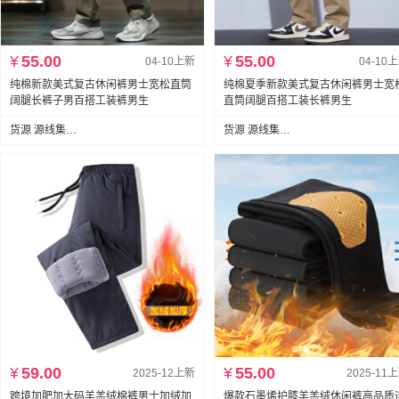
¥
55.00
¥
55.00
04-10上新
04-10
纯棉新款美式复古休闲裤男士宽松直筒
纯棉夏季新款美式复古休闲裤男士宽
阔腿长裤子男百搭工装裤男生
直筒阔腿百搭工装长裤男生
货源 源线集服饰
货源 源线集服饰
¥
59.00
¥
55.00
2025-12上新
2025-11
跨境加肥加大码羊羔绒棉裤男士加绒加
爆款石墨烯护膝羊羔绒休闲裤高品质