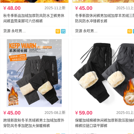
¥
48.00
¥
45.00
2025-11上新
2025-11
秋冬季新品加绒加厚防风防水卫裤男休
冬季新款休闲裤男加绒加厚羊羔绒三
闲裤直筒束脚可六仿棉裤
防风防水冲锋裤长裤
货源 永旺男装服饰
货源 永旺男装服饰
¥
45.00
¥
59.00
2025-08上新
2025-01
跨境新款秋冬羊羔绒裤男士加绒加厚外
保暖加绒棉裤休闲裤加厚新款压胶抽
穿防风冬季加肥加大保暖棉裤
棉裤拉链口袋平脚裤