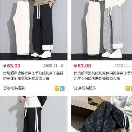
¥
63.00
¥
63.00
2025-11上新
2025-11
跨境超声波棉裤男冬季加绒加厚羊羔绒
跨境超声波加绒加厚休闲裤男款冬季
防寒休闲裤宽松保暖滑雪长裤
北零下保暖防寒棉裤直筒长裤
货源 帕纯服饰
货源 帕纯服饰