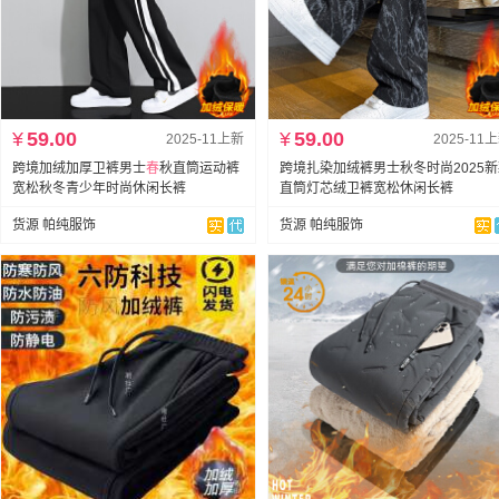
¥
59.00
¥
59.00
2025-11上新
2025-11
跨境加绒加厚卫裤男士
春
秋直筒运动裤
跨境扎染加绒裤男士秋冬时尚2025
宽松秋冬青少年时尚休闲长裤
直筒灯芯绒卫裤宽松休闲长裤
货源 帕纯服饰
货源 帕纯服饰