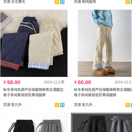
货源 台北春天
货源 帕纯服饰
¥
58.00
¥
60.00
2024-12上新
2024-12
秋冬季纯色葫芦纹保暖棉裤男女潮翻边
秋冬季纯色葫芦纹保暖棉裤男女潮翻
格子休闲裤高街防寒阔腿裤
格子休闲裤高街防寒阔腿裤
货源 街九外贸实拍
货源 街九外贸实拍