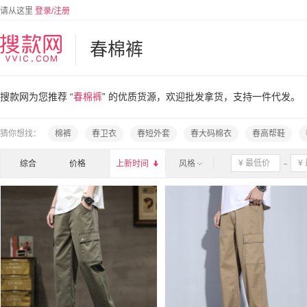
请从这里
登录/注册
春棉裤
搜款网为您推荐 “
春棉裤
” 的优质货源，欢迎批发拿货，支持一件代发。
猜你想找：
棉裤
春卫衣
春短外套
春大码棉衣
春高帮鞋
综合
价格
上新时间

风格