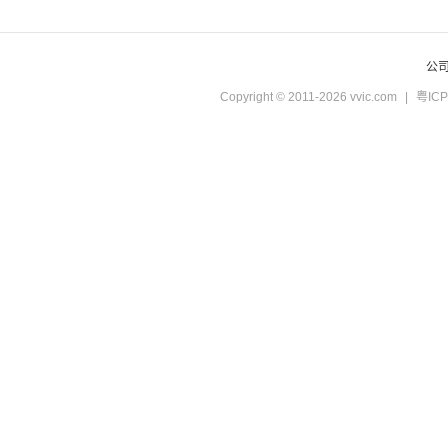
公
Copyright © 2011-2026 vvic.com
|
粤ICP