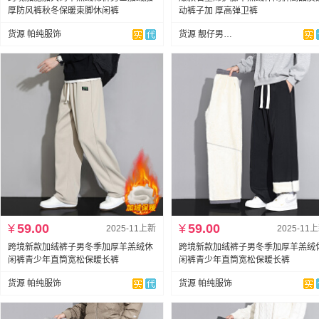
厚防风裤秋冬保暖束脚休闲裤
动裤子加 厚高弹卫裤
货源 帕纯服饰
货源 靓仔男装服饰
¥
59.00
¥
59.00
2025-11上新
2025-11
跨境新款加绒裤子男冬季加厚羊羔绒休
跨境新款加绒裤子男冬季加厚羊羔绒
闲裤青少年直筒宽松保暖长裤
闲裤青少年直筒宽松保暖长裤
货源 帕纯服饰
货源 帕纯服饰