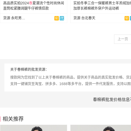
高品质实拍2024
春
夏潮流个性时尚休闲
实拍冬季三合一保暖裤男士羊羔绒加
直筒松紧腰阔腿牛仔裤情侣款
加厚长裤棉裤外穿户外运动裤
货源 永旺男装服饰
货源 台北春天
上一页
关于春棉裤的批发资源：
搜款网为您找到了以上关于春棉裤的商品，提供关于商品的真实批发价格、货
支持一键铺货至淘宝、拼多多、1688等多平台，提供一件代发服务，支持以
春棉裤批发价格信息
相关推荐