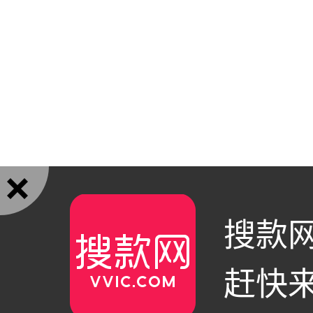

搜款网
赶快