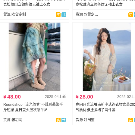
宽松藏肉立领条纹无袖上衣女
宽松藏肉立领条纹无袖上衣女
货源 欧货定制
货源 欧货定制家
¥
48.00
¥
28.00
2025-04上新
2025-02
Roundshop | 流光倚梦' 不规则晕染半
鹿向月光流萤南新中式连衣裙套装20
身短裙 夏日萤火层次感半裙
气质优雅挂脖裙子两件套
货源 馨玥网络服饰
货源 好闺蜜