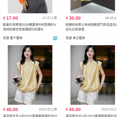
¥
17.00
¥
30.00
07-07上新
06-05
欧美外贸跨境2026春夏季针织防晒衫V
轻便时尚男士休闲短裤透气舒适适合
领纯色镂空性感薄款针织罩衫
动与日常穿搭
货源 墨千服饰
货源 承立服饰
¥
45.00
¥
45.00
2025-05上新
2025-05
清凉感法式小衫2025夏季新款简约设计
清凉感法式小衫2025夏季新款简约