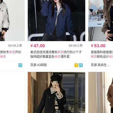
¥
47.00
¥
53.00
08-08上新
08-08上新
男秋冬
新款
开衫
美式佰佳坊潮流春秋
新款
流行的小个子
原版面料原版做
夹克
独特超好看藏蓝色
夹克
薄外套
新款
棕色设计
夹
货源 A3网批
货源 高尚生活羽绒服