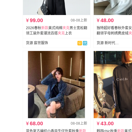
¥
99.00
¥
48.00
08-08上新
2026春秋
新款
美式纯棉
夹克
男士宽松翻
独特超好看春秋外套女2
领工装外套潮流百搭
夹克
上衣
翻领字母刺绣麂皮绒
夹
货源 宸世服饰
货源 新时代羽绒服
¥
68.00
¥
43.00
08-08上新
蓝色复古编织小香风牛仔外套秋季
新款
韩国chic秋季
新款
美式