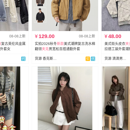
¥
129.00
¥
48.00
08-08上新
08-08上新
款
复古英伦风金属
实拍2026秋冬
新款
美式潮牌复古洗水棉
美式街头皮衣
夹
外套女
翻领
夹克
男宽松百搭通勤外套
拉德工装外套潮
货源 香克斯AG
货源 滴滴男装网批