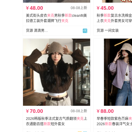
¥
48.00
¥
45.00
08-08上新
美式街头皮衣
夹克
男秋季
新款
cleanfit美
秋季
新款
复古水洗棉金
拉德工装外套潮牌飞行
夹克
上衣
夹克
外套男女可穿
货源 滴滴男装网批
货源 一间女装
¥
70.00
¥
88.00
08-08上新
2026韩版秋季法式复古气质翻领
夹克
上
早春季短款紫色苎麻
夹
衣通勤百搭
新款
短外套女
2026
新款
春装洋气女