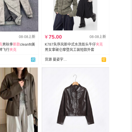
¥
75.00
08-08上新
08-08上新
克
男秋季
新款
cleanfit美
K787失序风新中式水洗街头牛仔
夹克
牌飞行
夹克
男女拿破仑摩登风工装短款外套
货源 曼姿宇服饰