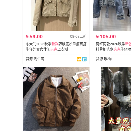
¥
59.00
¥
105.00
08-08上新
东大门2026秋季
新款
韩版宽松显瘦百搭
网红同款2026秋季
新
牛仔外套女休闲
夹克
上衣潮
排骨扣洗水
夹克
牛仔短
货源 潮牛网批(牛仔全品类)
货源 乐柚Leyou