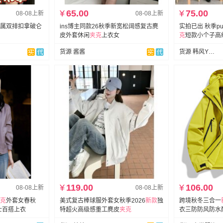
¥
65.00
¥
75.00
08-08上新
08-08上新
属双排扣拿破仑
ins博主同款26秋季新宽松阔感复古麂
实拍已出 秋季p
皮外套休闲
夹克
上衣女
克
短款小个子高
货源 酱酱
货源 韩风YX. 自设工厂
¥
119.00
¥
106.00
08-08上新
08-08上新
克
外套女春秋
美式复古棒球服外套女秋季2026
新款
独
跨境秋冬三合一
士百搭上衣
特超火高级感重工麂皮
夹克
衣三防防风防水