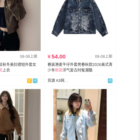
¥
54.00
08-08上新
08-08上新
法秋冬美拉德短外套女
春装港麦牛仔外套男春秋款2026美式青
克
上衣
少年
新款
洋气复古时髦潮酷
货源 A3网批男装