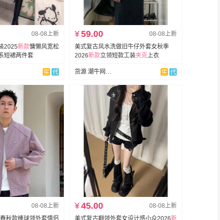
¥
59.00
08-08上新
08-08上新
2025
新款
慵懒风宽松
美式复古风水洗做旧牛仔外套女秋季
系短裙两件套
2026
新款
立领短款工装
夹克
上衣
货源 潮牛网批(牛仔全品类)
¥
45.00
08-08上新
08-08上新
春秋款棒球领外套情侣
美式复古翻领外套女设计感小众2026
新