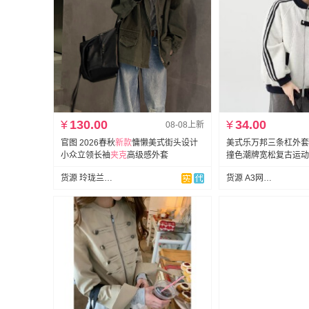
¥
130.00
¥
34.00
08-08上新
官图 2026春秋
新款
慵懒美式街头设计
美式乐万邦三条杠外套
小众立领长袖
夹克
高级感外套
撞色潮牌宽松复古运动
货源 玲珑兰（全店现货）
货源 A3网批男装