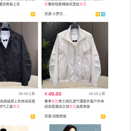
潮流男装上衣
款
春秋短款辣妹风宽松
夹克
货源 小梦日记网批
¥
49.00
08-08上新
08-08上新
尚高级感上衣休闲百搭
春季
新款
男士网孔透气薄款外套户外休
帅气工装
夹克
闲百搭潮流立领
夹克
品质男装
货源 冠图男装