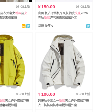
¥
150.00
08-08上新
08-08上新
u皮衣外套女
新款
皮
夹
官图 复古时尚机车风长袖皮
夹克
2026
级复古机车服
春秋
新款
洋气高级感酷炫外套
货源 微笑女装★专注爆款
¥
106.00
08-08上新
08-08上新
新款
男女户外情侣冲锋
跨境秋冬三合一
新款
男女户外情侣冲锋
耐磨可脱卸帽
衣三防防风防水可脱卸帽外套