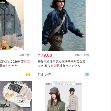
¥
79.00
08-08上新
08-08上新
外套女2026春装
新款
韩版气质休闲宽松短款牛仔外套女装
圆领
夹克
上衣
2025秋冬
新款
酷飒御姐
夹克
上衣
货源 乐柚Leyou