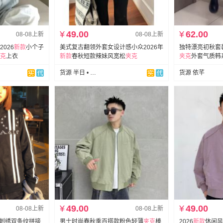
¥
49.00
¥
62.00
08-08上新
08-08上新
026
新款
小个子
美式复古翻领外套女设计感小众2026年
独特漂亮初秋套装
克
上衣
新款
春秋短款辣妹风宽松
夹克
夹克
外套气质韩
货源 半日 • Dayli
货源 依芊
¥
49.00
¥
49.00
08-08上新
08-08上新
刺绣双条纹拼接
男士时尚春秋季百搭款粉色轻薄
夹克
棒
2026
新款
休闲风