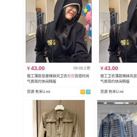
¥
43.00
¥
43.00
08-08上新
做工薄款显瘦辣妹风卫衣
新款
百搭时尚
做工卫衣薄款辣妹风显
气质简约休闲韩版
气质简约休闲韩版
货源 有米U.mi
货源 有米U.mi