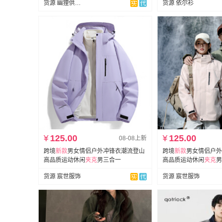
货源 幽狸供应链
货源 依尔衫
¥
125.00
¥
125.00
08-08上新
跨境
新款
男女情侣户外冲锋衣潮流登山
跨境
新款
男女情侣户外
高品质运动休闲
夹克
男三合一
高品质运动休闲
夹克
男
货源 宸世服饰
货源 宸世服饰