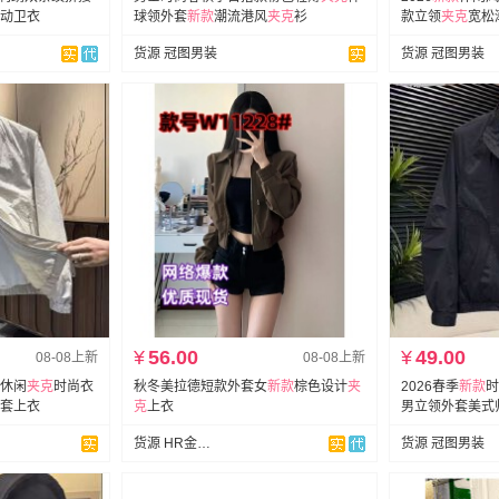
动卫衣
球领外套
新款
潮流港风
夹克
衫
款立领
夹克
宽松
货源 冠图男装
货源 冠图男装
¥
56.00
¥
49.00
08-08上新
08-08上新
休闲
夹克
时尚衣
秋冬美拉德短款外套女
新款
棕色设计
夹
2026春季
新款
时
套上衣
克
上衣
男立领外套美式
货源 HR金象女衣橱
货源 冠图男装