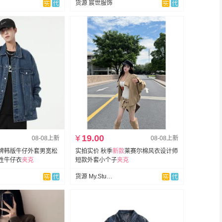
货源 宸世服饰
¥
19.00
08-08上新
08-08上新
牌韩版牛仔外套男宽松
实拍实价 秋季
新款
莱赛尔棉风衣设计师
性牛仔衣
夹克
短款外套小个子
夹克
货源 My.Studio