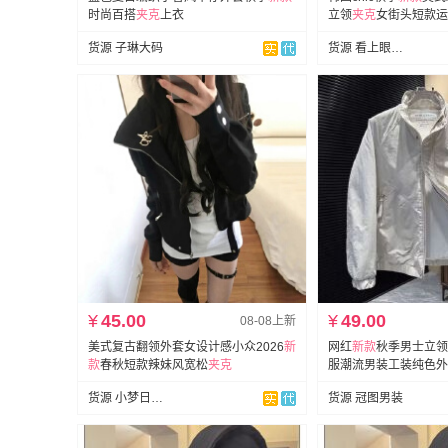
时尚百搭
夹克
上衣
立领
夹克
女街头短款运
货源 子琳大码
货源 看上眼服饰
¥
45.00
¥
49.00
08-08上新
美式复古翻领外套女设计感小众2026
新
网红
新款
秋季男士立领
款
春秋短款辣妹风宽松
夹克
服潮流男装工装纯色外
货源 小梦日记网批
货源 冠图男装