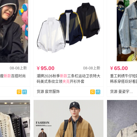
¥
95.00
¥
65.00
08-08上新
08-08上新
瘦
新款
百搭时尚
潮牌2026秋季
新款
三条杠运动卫衣特大
重工刺绣牛仔短款
码美式条纹立领
夹克
开衫外套
韩系穿搭巨好看
货源 宸世服饰
货源 曼姿宇服饰