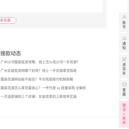

多货源
账
号

通
知
搜款动态

广州沙河服装批发攻略：线上怎么找沙河一手货源？
进
货
广州女装批发网哪个好用？线上一手货源拿货指南
车
服装货源网站能不能信？平台兜底赔付机制拆解

服装货源怎么拿货最省心？一件代发 vs 批量采购 全解析
客
服
一次选款铺到三个店铺：女装卖家的上新效率实操
建
议
•
投
诉