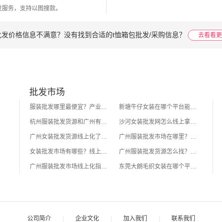
发服务，支持以图搜款。
批发价格信息不满意？没有找到合适的t恤箱包批发/采购信息？
去看看更
批发市场
服装批发哪里最便宜？产业带源头货源对比
新塘牛仔女装在哪个平台能线上批发拿货？
杭州服装批发货源和广州有什么区别？怎么选
沙河女装批发网怎么线上拿货？一手货源平台推荐
广州女装批发货源线上化了吗？2026年外地卖家拿货指南
广州服装批发市场在哪里？外地卖家线上对接攻略
女装批发市场有哪些？线上线下渠道全对比
广州服装批发货源怎么找？外地卖家不来广州的拿货方法
广州服装批发市场线上化指南：不去广州怎么拿到一手货源？
东莞大朗毛织女装在哪个平台能线上批发拿货？
公司简介
|
企业文化
|
加入我们
|
联系我们