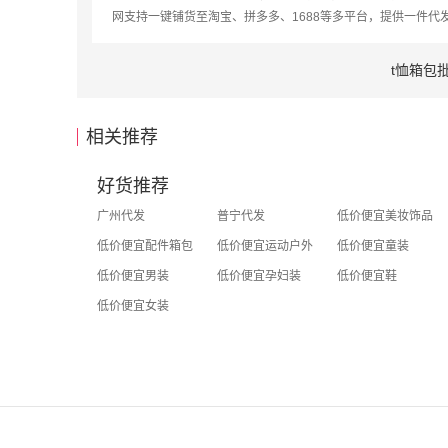
网支持一键铺货至淘宝、拼多多、1688等多平台，提供一件代
t恤箱包
相关推荐
好货推荐
广州代发
普宁代发
低价便宜美妆饰品
低价便宜配件箱包
低价便宜运动户外
低价便宜童装
低价便宜男装
低价便宜孕妇装
低价便宜鞋
低价便宜女装