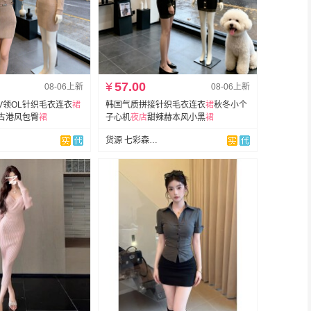
¥
57.00
08-06上新
08-06上新
V领OL针织毛衣连衣
裙
韩国气质拼接针织毛衣连衣
裙
秋冬小个
古港风包臀
裙
子心机
夜店
甜辣赫本风小黑
裙
货源 七彩森林☆下架可退货