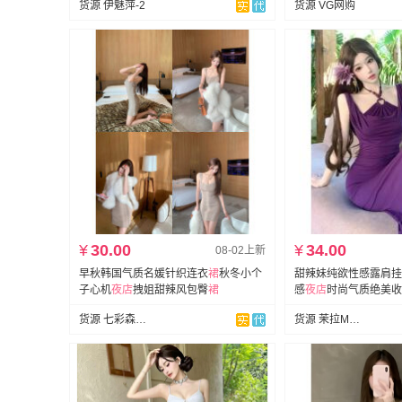
货源 伊魅萍-2
货源 VG网购
¥
30.00
¥
34.00
08-02上新
早秋韩国气质名媛针织连衣
裙
秋冬小个
甜辣妹纯欲性感露肩挂
子心机
夜店
拽姐甜辣风包臀
裙
感
夜店
时尚气质绝美收
货源 七彩森林☆下架可退货
货源 茉拉Mora Glow