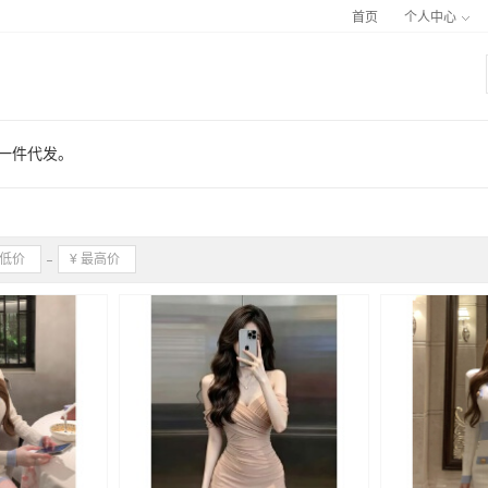
首页
个人中心
持一件代发。