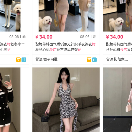
¥
34.00
¥
34.00
08-06上新
08-06上新
连衣
裙
秋冬小个
配腰带韩国气质V领OL针织毛衣连衣
裙
配腰带韩国气质
小黑
裙
秋冬心机
夜店
复古港风包臀
裙
秋冬心机
夜店
复
货源 银子网批
货源 阳阳家毛织