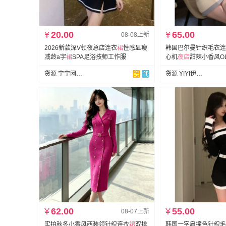
¥
20.00
¥
65.00
08-08上新
2026新款深V领夜总店连衣
裙
性感显瘦
韩国巴尔曼针织毛衣连
减龄a字
裙
SPA足浴技师工作服
心机
夜店
甜辣小香风O
货源 宁宁网批【承接加工】
货源 YIYI伊衣②-全店现货
¥
62.00
¥
55.00
08-07上新
实拍秋冬小香风西装领针织连衣
裙
双排
韩国一字肩撞色针织毛