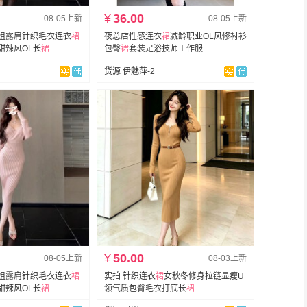
¥
36.00
08-05上新
08-05上新
姐露肩针织毛衣连衣
裙
夜总店性感连衣
裙
减龄职业OL风修衬衫
甜辣风OL长
裙
包臀
裙
套装足浴技师工作服
货源 伊魅萍-2
¥
50.00
08-05上新
08-03上新
姐露肩针织毛衣连衣
裙
实拍 针织连衣
裙
女秋冬修身拉链显瘦U
甜辣风OL长
裙
领气质包臀毛衣打底长
裙