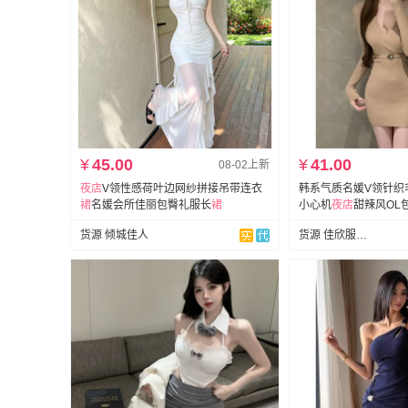
¥
45.00
¥
41.00
08-02上新
夜店
V领性感荷叶边网纱拼接吊带连衣
韩系气质名媛V领针织
裙
名媛会所佳丽包臀礼服长
裙
小心机
夜店
甜辣风OL
货源 倾城佳人
货源 佳欣服饰-工厂直销