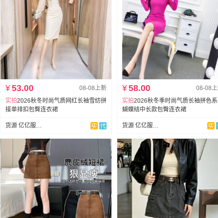
¥
53.00
¥
58.00
08-08上新
08-08
实拍
2026秋冬时尚气质网红长袖雪纺拼
实拍
2026秋冬季时尚气质长袖拼色
接单排扣包臀连衣裙
蝴蝶结中长款包臀连衣裙
货源 亿亿服饰（退货无忧）
货源 亿亿服饰（退货无忧）