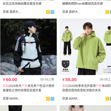
丝花边泡泡袖收腰显瘦连衣裙
蝴蝶刺绣胖mm收腰遮肉连衣裙
货源 喜妍大码女装
货源 喜妍大码女装
¥
60.00
¥
55.00
08-09上新
08-09
实拍
2026秋冬
户外
夹克男个性设计感拼
实拍
2026秋季夹克外套男
户外
休闲防
接撞色立领时尚情侣百搭外套
连帽百搭纯色宽松冲锋衣夹克
货源 MARK跨境外贸
货源 MARK跨境外贸