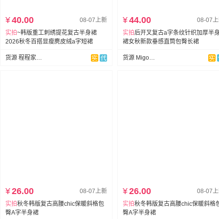
¥
40.00
¥
44.00
08-07上新
08-07
实拍
~韩版重工刺绣提花复古半身裙
实拍
后开叉复古a字条纹针织加厚半
2026秋冬百搭显瘦麂皮绒a字短裙
裙女秋新款垂感直筒包臀长裙
货源 程程家网络服饰
货源 Migo小米果
¥
26.00
¥
26.00
08-07上新
08-07
实拍
秋冬韩版复古高腰chic保暖斜格包
实拍
秋冬韩版复古高腰chic保暖斜格
臀A字半身裙
臀A字半身裙