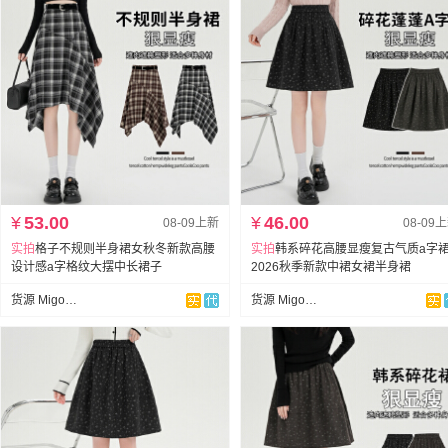
¥
53.00
¥
46.00
08-09上新
08-09
实拍
格子不规则半身裙女秋冬新款高腰
实拍
韩系碎花高腰显瘦复古气质a字
设计感a字格纹大摆中长裙子
2026秋季新款中裙女裙半身裙
货源 Migo小米果
货源 Migo小米果