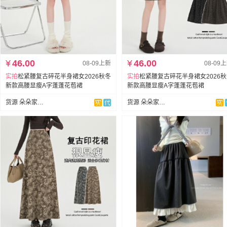
¥
46.00
¥
46.00
08-09上新
08-09
实拍
松紧腰复古碎花半身裙女2026秋冬
实拍
松紧腰复古碎花半身裙女2026
新款高腰显瘦A字蓬蓬花苞裙
新款高腰显瘦A字蓬蓬花苞裙
货源 朵朵家牛仔
货源 朵朵家牛仔