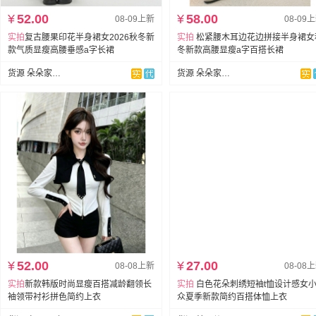
¥
52.00
¥
58.00
08-09上新
08-09
实拍
复古腰果印花半身裙女2026秋冬新
实拍
松紧腰木耳边花边拼接半身裙女
款气质显瘦高腰垂感a字长裙
冬新款高腰显瘦a字百搭长裙
货源 朵朵家牛仔
货源 朵朵家牛仔
¥
52.00
¥
27.00
08-08上新
08-08
实拍
新款韩版时尚显瘦百搭减龄翻领长
实拍
白色花朵刺绣短袖t恤设计感女
袖领带衬衫拼色简约上衣
众夏季新款简约百搭体恤上衣