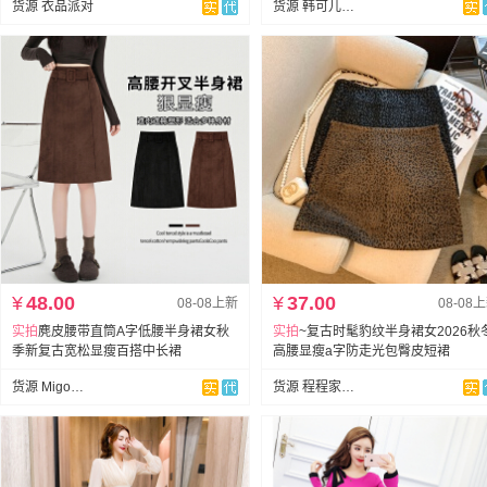
货源 衣品派对
货源 韩可儿【全店实拍】
¥
48.00
¥
37.00
08-08上新
08-08
实拍
麂皮腰带直筒A字低腰半身裙女秋
实拍
~复古时髦豹纹半身裙女2026秋
季新复古宽松显瘦百搭中长裙
高腰显瘦a字防走光包臀皮短裙
货源 Migo小米果
货源 程程家网络服饰