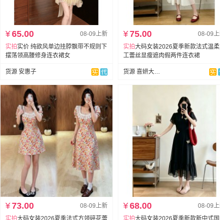
¥
65.00
¥
75.00
08-09上新
08-09
实拍
实价 纯欲风单边挂脖飘带不规则下
实拍
大码女装2026夏季新款法式温
摆荡领高腰修身连衣裙女
工蕾丝显瘦遮肉假两件连衣裙
货源 安惠子
货源 喜妍大码女装
¥
73.00
¥
68.00
08-09上新
08-09
实拍
大码女装2026夏季法式方领碎花蕾
实拍
大码女装2026夏季新款新中式