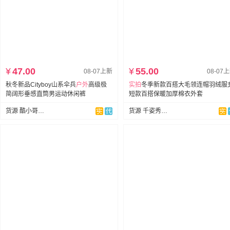
¥
47.00
¥
55.00
08-07上新
08-07
秋冬新品Cityboy山系伞兵
户外
高级极
实拍
冬季新款百搭大毛领连帽羽绒服
简阔形垂感直筒男运动休闲裤
短款百搭保暖加厚棉衣外套
货源 酷小哥服饰实拍
货源 千姿秀供应链