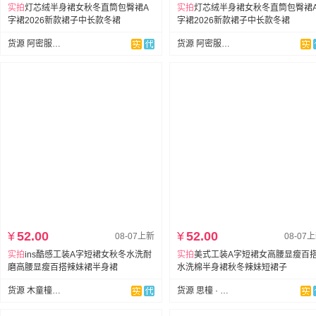
实拍
灯芯绒半身裙女秋冬直筒包臀裙A
实拍
灯芯绒半身裙女秋冬直筒包臀裙
字裙2026新款裙子中长款冬裙
字裙2026新款裙子中长款冬裙
货源 阿密服饰-全店现货
货源 阿密服饰-全店现货
¥
52.00
¥
52.00
08-07上新
08-07
实拍
ins酷感工装A字短裙女秋冬水洗耐
实拍
美式工装A字短裙女高腰显瘦百
磨高腰显瘦百搭辣妹裙半身裙
水洗棉半身裙秋冬辣妹短裙子
货源 木童橦-实拍店
货源 思橦 · studio