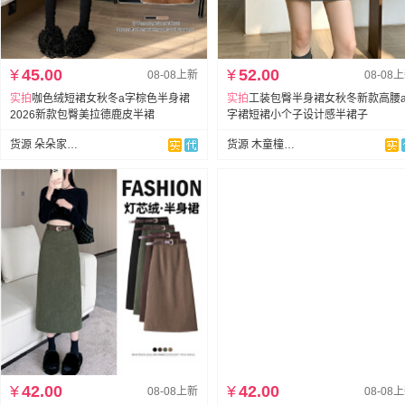
¥
45.00
¥
52.00
08-08上新
08-08
实拍
咖色绒短裙女秋冬a字棕色半身裙
实拍
工装包臀半身裙女秋冬新款高腰
2026新款包臀美拉德鹿皮半裙
字裙短裙小个子设计感半裙子
货源 朵朵家牛仔
货源 木童橦-实拍店
¥
42.00
¥
42.00
08-08上新
08-08