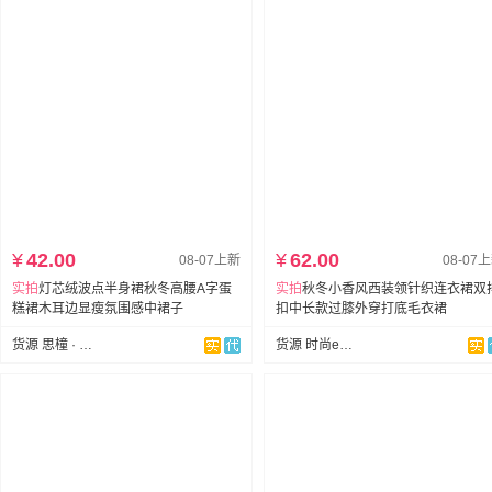
¥
42.00
¥
62.00
08-07上新
08-07
实拍
灯芯绒波点半身裙秋冬高腰A字蛋
实拍
秋冬小香风西装领针织连衣裙双
糕裙木耳边显瘦氛围感中裙子
扣中长款过膝外穿打底毛衣裙
货源 思橦 · studio
货源 时尚e典夜店装