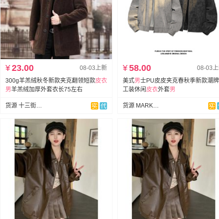
¥
23.00
¥
58.00
08-03上新
08-03
300g羊羔绒秋冬新款夹克翻领短款
皮衣
美式
男
士PU皮皮夹克春秋季新款潮牌
男
羊羔绒加厚外套衣长75左右
工装休闲
皮衣
外套
男
货源 十三街网批
货源 MARK跨境专供