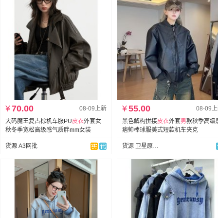
¥
70.00
¥
55.00
08-09上新
08-09
大码魔王复古棕机车服PU
皮衣
外套女
黑色解构拼接
皮衣
外套
男
款秋季高级
秋冬季宽松高级感气质胖mm女装
痞帅棒球服美式短款机车夹克
货源 A3网批
货源 卫星原创官方图