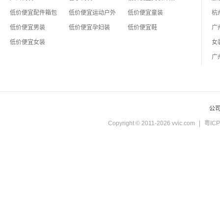
低价便宜配件箱包
低价便宜运动户外
低价便宜童装
低价便宜男装
低价便宜孕妇装
低价便宜鞋
低价便宜女装
公
Copyright © 2011-2026 vvic.com
|
粤ICP