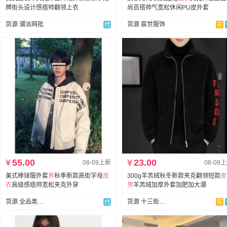
牌街头设计感痞帅翻领上衣
尚百搭帅气宽松休闲PU皮外套
货源 潮派网批
货源 宸世服饰
¥
55.00
¥
23.00
08-09上新
08-09
美式棒球服外套
男
秋季新款高街字母
皮
300g羊羔绒秋冬新款夹克翻领短款
皮
衣
高级感痞帅宽松夹克外穿
男
羊羔绒加厚外套加肥加大潮
货源 全品类男装供应链
货源 十三街网批