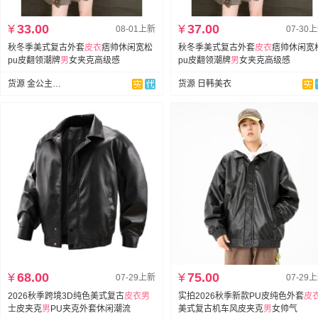
¥
33.00
¥
37.00
08-01上新
07-30
秋冬季美式复古外套
皮衣
痞帅休闲宽松
秋冬季美式复古外套
皮衣
痞帅休闲宽
pu皮翻领潮牌
男
女夹克高级感
pu皮翻领潮牌
男
女夹克高级感
货源 金公主网购
货源 日韩美衣
¥
68.00
¥
75.00
07-29上新
07-29
2026秋季跨境3D纯色美式复古
皮衣
男
实拍2026秋季新款PU皮纯色外套
皮
士皮夹克
男
PU夹克外套休闲潮流
美式复古机车风皮夹克
男
女帅气