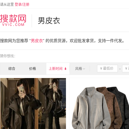
请从这里
登录/注册
男皮衣
搜款网为您推荐 “
男皮衣
” 的优质货源，欢迎批发拿货，支持一件代发。
猜你想找：
综合
价格
上新时间

风格