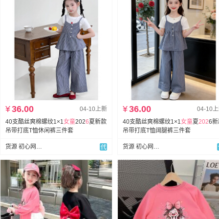
¥
36.00
¥
36.00
04-10上新
04-10
40支酷丝爽棉螺纹1×1
女童
202
6
夏新款
40支酷丝爽棉螺纹1×1
女童
夏
202
6新
吊带打底T恤休闲裤三件套
吊带打底T恤阔腿裤三件套
货源 初心网批童装供应链
货源 初心网批童装供应链