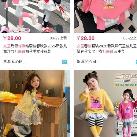
¥
28.00
¥
28.00
03-22上新
03-22
女童
后背
蝴蝶
结套装春秋款2026新款儿
女童
春
装
套装2026新款洋气童装儿
童洋气
打底裤
初秋季女孩秋装
髦春秋宝宝卫衣
打底裤
两件套
货源 初心网批童装供应链
货源 初心网批童装供应链