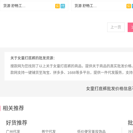
货源 舒畅工作室
货源 舒畅工作室
上一页
关于女童打底裤的批发资源：
搜款网为您找到了以上关于女童打底裤的商品，提供关于商品的真实批发价格
款网支持一键铺货至淘宝、拼多多、1688等多平台，提供一件代发服务，支
女童打底裤批发价格信息
相关推荐
好货推荐
批
广州代发
普宁代发
低价便宜美妆饰品