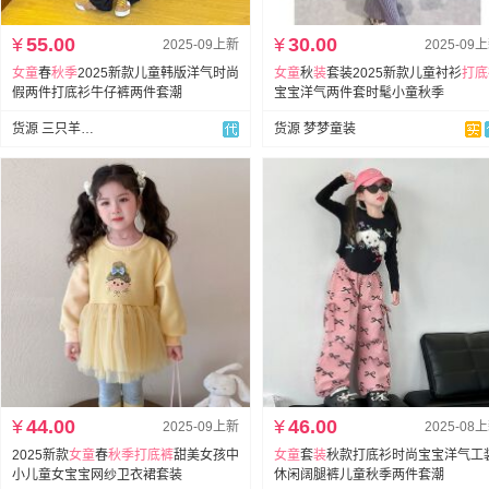
¥
55.00
¥
30.00
2025-09上新
2025-09
女童
春
秋季
2025新款儿童韩版洋气时尚
女童
秋
装
套装2025新款儿童衬衫
打底
假两件打底衫牛仔裤两件套潮
宝宝洋气两件套时髦小童秋季
货源 三只羊童装供应链
货源 梦梦童装
¥
44.00
¥
46.00
2025-09上新
2025-08
2025新款
女童
春
秋季
打底裤
甜美女孩中
女童
套
装
秋款打底衫时尚宝宝洋气工
小儿童女宝宝网纱卫衣裙套装
休闲阔腿裤儿童秋季两件套潮