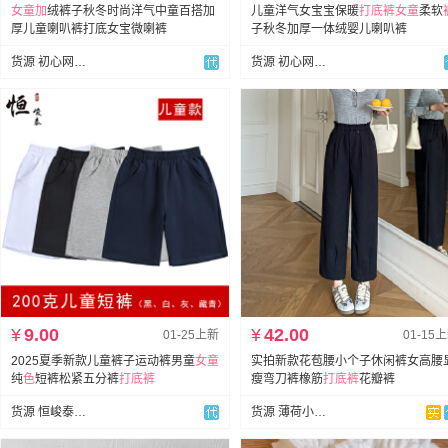
女童
加
绒裤子秋冬时尚洋气中童百搭加
儿童洋气女宝宝保暖
打底裤
女童
柔软
厚儿童喇叭裤打底女宝微喇裤
子秋冬加厚一体绒婴儿喇叭裤
货源 初心网批童装供应链
货源 初心网批童装供应链
¥
9.00
¥
42.00
01-25上新
01-15
2025夏季新款儿童裤子运动裤男童
女童
实拍新款花苞腰小个子休闲裤女高腰
纯
色
短裤松紧五分裤
打底裤
瘦弯刀裤橡筋
打底裤
花瓣裤
货源 恒峻泰供应链
货源 薄荷小姐+现货实拍