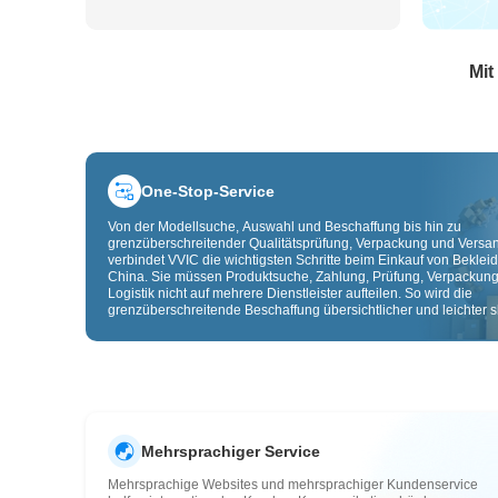
Mit
One-Stop-Service
Von der Modellsuche, Auswahl und Beschaffung bis hin zu
grenzüberschreitender Qualitätsprüfung, Verpackung und Versa
verbindet VVIC die wichtigsten Schritte beim Einkauf von Beklei
China. Sie müssen Produktsuche, Zahlung, Prüfung, Verpackun
Logistik nicht auf mehrere Dienstleister aufteilen. So wird die
grenzüberschreitende Beschaffung übersichtlicher und leichter sk
Mehrsprachiger Service
Mehrsprachige Websites und mehrsprachiger Kundenservice