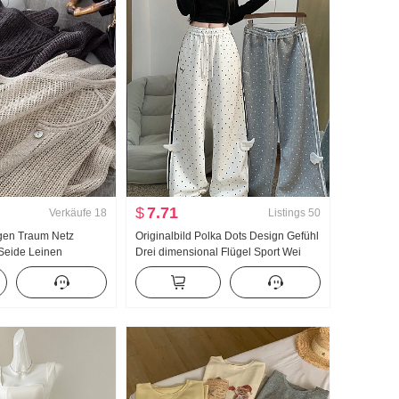
$
7.71
Verkäufe
18
Listings
50
gen Traum Netz
Originalbild Polka Dots Design Gefühl
 Seide Leinen
Drei dimensional Flügel Sport Wei
len Loch
Hosen Damen Neu Leicht Asien Wind
rick Strickjacke
Locker Gerade geschnitten Schlank
lage Sonnenschutz
Freizeithose