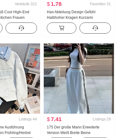
$
1.78
Verkäufe
322
Favoriten
31
üß Cool High-End
Han Abteilung Design Gefühl
ibchen Frauen
Halbhoher Kragen Kurzarm
lb zu tragen
Strickpullover Damen Herbst 2024
en Unterhemd Spicy
Neu Unifarben Vielseitig kombinierbar
deau Top
Schlank Schlank Top
$
7.41
Listings
44
Listings
29
nne Ausführung
175 Der große Mann Erweiterte
n Frühling/Herbst
Version Weiß Breite Beine