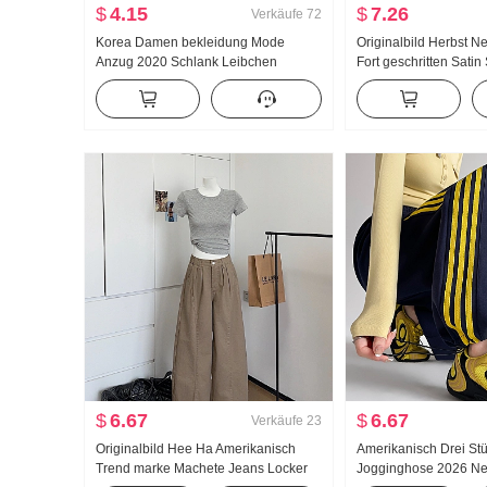
$
4.15
$
7.26
Verkäufe
72
Korea Damen bekleidung Mode
Originalbild Herbst 
Anzug 2020 Schlank Leibchen
Fort geschritten Sati
Strickjacke Zweiteiliges Set T-Shirt
Schleife Chiffon Franz
Top Damen
Hemd Damen obertei
$
6.67
$
6.67
Verkäufe
23
Originalbild Hee Ha Amerikanisch
Amerikanisch Drei St
Trend marke Machete Jeans Locker
Jogginghose 2026 Ne