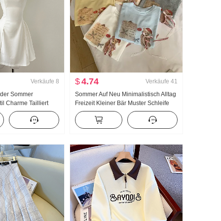
$
4.74
Verkäufe
8
Verkäufe
41
inder Sommer
Sommer Auf Neu Minimalistisch Alltag
il Charme Tailliert
Freizeit Kleiner Bär Muster Schleife
leid Minirock
Locker Nischenprodukt Kurzarm T-
Shirt Koreanischer Stil Strick Top