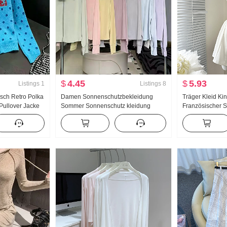
$
4.45
$
5.93
Listings
1
Listings
8
isch Retro Polka
Damen Sonnenschutzbekleidung
Träger Kleid K
 Pullover Jacke
Sommer Sonnenschutz kleidung
Französischer St
ssig Wind
Nylon dünne Ausführung Eis Seide
Schlank Trägerk
Atmungsaktiv Jacke Locker Große
Größe Hoodie