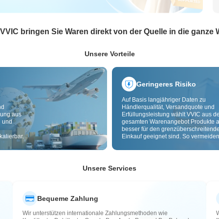
 VVIC bringen Sie Waren direkt von der Quelle in die ganze 
Unsere Vorteile
Geringeres Risiko
Auf Basis langjähriger Daten zu
nd
Händlerqualität, Versandquote und
dung aus
Erfüllungsleistung wählt VVIC aus 
g und
gesamten Warenangebot Produkte a
besser für den grenzüberschreitend
alierbar.
Einkauf geeignet sind. So vermeiden
minderwertige, schlecht lieferbare u
riskante Artikel. Cross-Border-
Qualitätsprüfung und Herkunftslabe
zusätzlich Risiken bei Qualität,
Unsere Services
Zollabwicklung und After-Sales.
Bequeme Zahlung
Wir unterstützen internationale Zahlungsmethoden wie