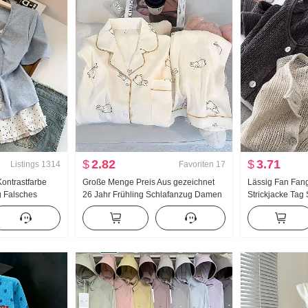
$
2.82
$
3.71
Listings
1314
Favoriten
17
ontrastfarbe
Große Menge Preis Aus gezeichnet
Lässig Fan Fan
 Falsches
26 Jahr Frühling Schlafanzug Damen
Strickjacke Tag
-Shirt Damen
Neu Wolken Baumwolle Langarm
Handarbeit Wäh
il
Klein Reverskragen Home Service
Durchbrochen St
Anzug Live-Übertragung Hoch
Damen Klimaan
Produkt
hemd