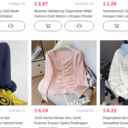
$
2.67
$
1.26
Listings
26
Verkäufe
26
Neu Süß Mode
Beamter Abbildung Originalbild Mittel
Amerikanisch S
n Schärpe
Hat Aus Groß Waren u Kragen Rinder
Hängen Hals Le
ösischer Stil
knochen Schnalle I-Zeichen Weste
Sommer Außerha
le
Träger Breite Beine Bodenlang Sport
Innerhalb Nehm
Lange Hose Anzug
Girl Strick Ban
$
5.19
$
6.22
Listings
11
Listings
20
ück Bar
2026 Herbst Winter Neu Sanft
Originalbild dü
u Herbst Hohe
Pullover Frauen Spitze Rollkragen
Sweatshirt Dame