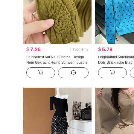
$
7.26
$
5.78
Favoriten
2
Frühherbst Auf Neu Original Design
Originalbild Amerikan
Nein Gekracht Hemd Schwerindustrie
Dots Strickjacke Blau
Jacquard Strick Top Damen Herbst
Frauen Herbst Neu Lä
Neu Schlank
Strickpullover Top ins