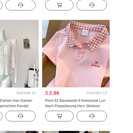
ung Falsches
Jogginghose Damen Frühling/Herbst
r Dorn Stickerei
Neu Vielseitig kombinierbar Gestreift
Kragen Top
Freizeit Bodenlang Hose
$
2.96
Verkäufe
16
Favoriten
19
r Damen Han Damen
Preis 92 Baumwolle 8 Ammoniak Lun
genschirm Pendel
Nach Paspelierung Herz Stickerei
Träger Zwei Tragen
Süß Kurz Polo-Kragen T-Shirt Schlank
Strickjacke Damen
Petite Modisch
 Träger Top