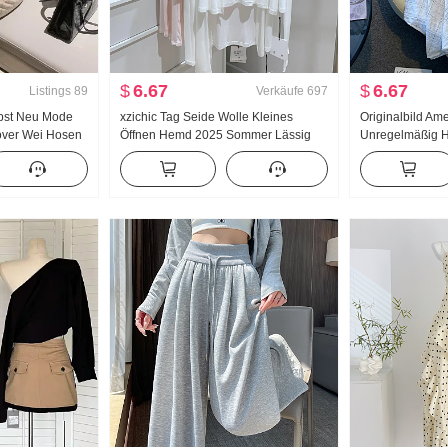
$
6.67
$
6.67
Listings
89
Verkäufe
697
rbst Neu Mode
xzichic Tag Seide Wolle Kleines
Originalbild Am
lover Wei Hosen
Öffnen Hemd 2025 Sommer Lässig
Unregelmäßig 
a nzug Damen
Wind Top Neu Strick Fallen Schulter
Leinen Mittel-La
Dünn Jacke Frauen
Linien-Rock Un
Fischschwanz P