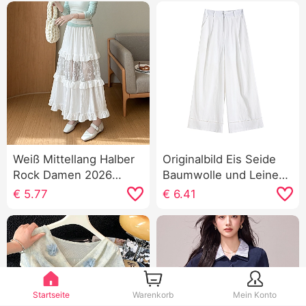
Weiß Mittellang Halber
Originalbild Eis Seide
Rock Damen 2026
Baumwolle und Leinen
Frühling/Sommer Neu
Weiß Frauen mit
€
5.77
€
6.41
Spitzenbesatz Rüschen
weitem Bein Sommer
Ein Wort Volantrock
Petite Hohe Taille
Maxikleid
Schlank Abseilen
Gefühl Neun Punkte
Durchbrochen Anzug
hose
Startseite
Warenkorb
Mein Konto