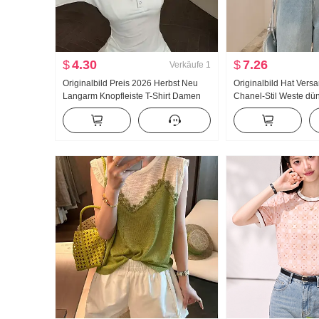
$
4.30
$
7.26
Verkäufe
1
Originalbild Preis 2026 Herbst Neu
Originalbild Hat Ver
Langarm Knopfleiste T-Shirt Damen
Chanel-Stil Weste dü
Rundhals Schlank Schlank Top
Blume Bohren Schnall
Top Charme Weste