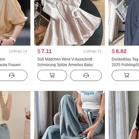
$
7.11
$
6.82
Listings
14
Listings
31
ünn
Süß Mädchen Wind V-Ausschnitt
Dunkelblau Tag
acke Frauen
Schnürung Spitze Ärmellos Baby
2025 Frühling/
r Pumpen Seil
hemd Damen Sommer Design Gefühl
Gerade geschnit
it Sonnenschutz
Locker Ein Wort Lotus blatt Rock
Schlank In Mod
Weste