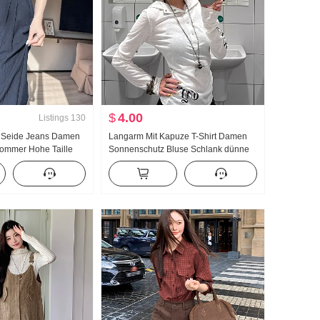
$
4.00
Listings
130
 Seide Jeans Damen
Langarm Mit Kapuze T-Shirt Damen
Sommer Hohe Taille
Sonnenschutz Bluse Schlank dünne
ten Abseilen Gefühl
Ausführung Top Neu Vielseitig
e Locker Weite Hose
kombinierbar Mode Schlank