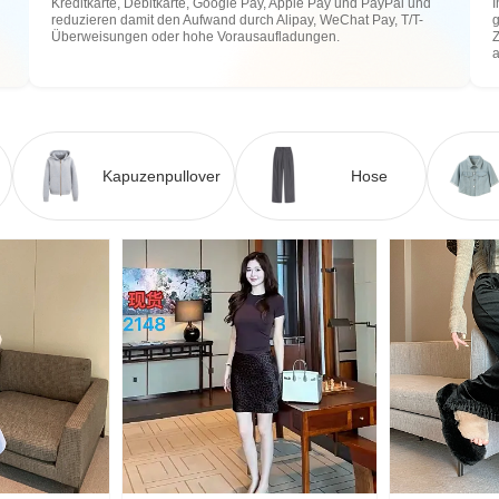
Kreditkarte, Debitkarte, Google Pay, Apple Pay und PayPal und
I
reduzieren damit den Aufwand durch Alipay, WeChat Pay, T/T-
g
Überweisungen oder hohe Vorausaufladungen.
Z
Kapuzenpullover
Hose