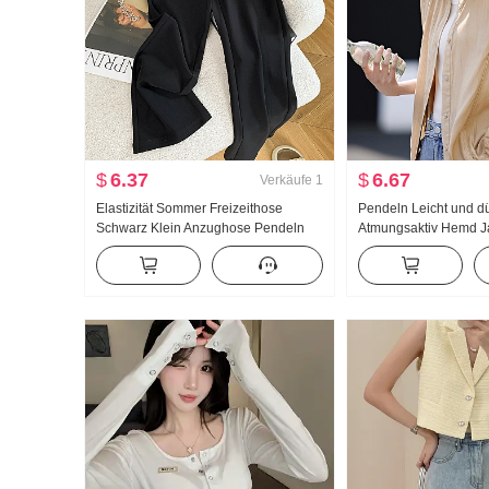
$
6.37
$
6.67
Verkäufe
1
Elastizität Sommer Freizeithose
Pendeln Leicht und d
Schwarz Klein Anzughose Pendeln
Atmungsaktiv Hemd J
Hosen Kinder Acht Punkte Hose 2026
2026 Frühling/Somme
Design Gefühl Freize
Top