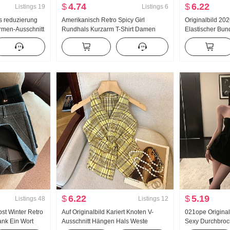
$
4.74
$
6.22
Listings
19
Listings
6
rs reduzierung
Amerikanisch Retro Spicy Girl
Originalbild 20
rmen-Ausschnitt
Rundhals Kurzarm T-Shirt Damen
Elastischer Bun
y Girl Bandeau
Sommer Neu Minimalistisch
Mittellang Nach
l Ein Wort Kurz
Unifarben Schlank Schlank Halber
Ein Wort Bleisti
Rock Zwei
$
6.22
$
5.19
Listings
48
Listings
12
bst Winter Retro
Auf Originalbild Kariert Knoten V-
021ope Origina
lank Ein Wort
Ausschnitt Hängen Hals Weste
Sexy Durchbroch