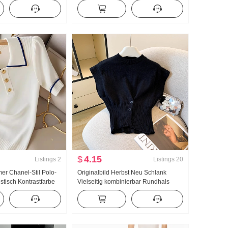
etat Tag Seide Kurz
Fixiert Brust Pad Schönheit Rücken
Push-up Pro Haut Bandeau
Unterwäsche Damen
$
4.15
Listings
2
Listings
20
r Chanel-Stil Polo-
Originalbild Herbst Neu Schlank
stisch Kontrastfarbe
Vielseitig kombinierbar Rundhals
s Seide Strickpullover
Strick Weste Frauen Locker Schlank
n
Ärmellos Weste Weste Modisch