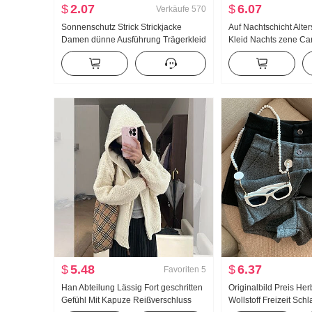
$
2.07
$
6.07
Verkäufe
570
Sonnenschutz Strick Strickjacke
Auf Nachtschicht Alte
Damen dünne Ausführung Trägerkleid
Kleid Nachts zene Ca
Außerhalb Nehmen Klimaanlage
Rückenfrei Sexy Spic
Bluse Sommer Schal Eis Seide Klein
Tailliert Großes Pende
Weste Fee Qi Jacke
Rock
$
5.48
$
6.37
Favoriten
5
Han Abteilung Lässig Fort geschritten
Originalbild Preis Her
Gefühl Mit Kapuze Reißverschluss
Wollstoff Freizeit Sch