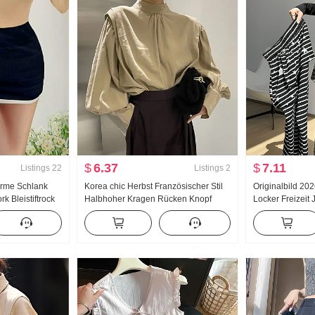
$
6.37
$
7.11
Listings
22
Listings
2
arme Schlank
Korea chic Herbst Französischer Stil
Originalbild 202
k Bleistiftrock
Halbhoher Kragen Rücken Knopf
Locker Freizei
ion Zeigen Figur
Design Gefühl Nischenprodukt Mode
Elastischer Bun
bar Hakama
Ballonärmel Hemd Top Damen
Vielseitig komb
Hose