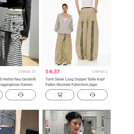
$
6.37
Listings
20
Listings
1
6 Herbst Neu Gestreift
Turm Seide Long Doppel Taille Kopf
t Jogginghose Damen
Falten Machete Fallschirm jäger
d Furz Vorhang
Hosen Koreanischer Stil Modisch
inierbar Komfort Lange
Locker Gerade geschnitten Weite
Hose Pumpen Seil Jogginghose