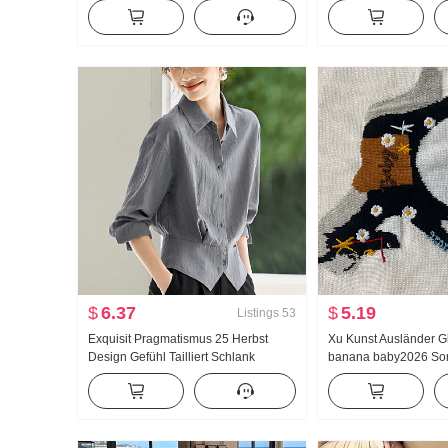
Pullover Jacke Strickjacke Damen
Hakama
Herbst Winter Plus Dick und weich
Wachs Winter Ausländische
Atmosphäre Explosiver Stil
$
6.37
$
5.19
Listings
53
Exquisit Pragmatismus 25 Herbst
Xu Kunst Ausländer Gl
Design Gefühl Tailliert Schlank
banana baby2026 So
Vielseitig kombinierbar In Mode
Rennen Er Pony Jacqu
Reverskragen Pendeln Hemd
Strickpullover