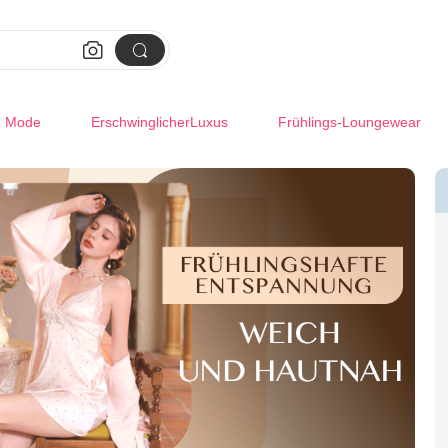


m Mode
ErschwinglicherLuxus
Frühlings-Loungewear