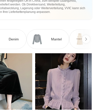
hnen festgelegten Ort in China, zum Beispiel Guangzhou,
eliefert werden. Ob Direktversand, Weiterleitung,
ollabwicklung, Lagerung oder Weiterverteilung, VVIC kann sich
an Ihre Lieferkettenplanung anpassen.
Denim
Mantel
Kleid