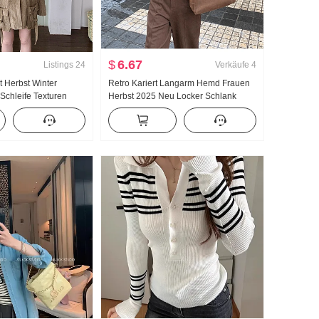
$
6.67
Listings
24
Verkäufe
4
zt Herbst Winter
Retro Kariert Langarm Hemd Frauen
 Schleife Texturen
Herbst 2025 Neu Locker Schlank
gerkleid Strick
Design Gefühl Schick Hemd
ug