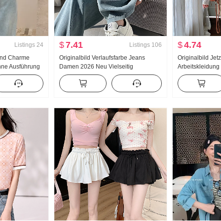
$
7.41
$
4.74
Listings
24
Listings
106
sand Charme
Originalbild Verlaufsfarbe Jeans
Originalbild Jet
nne Ausführung
Damen 2026 Neu Vielseitig
Arbeitskleidung
e Ärmellos Kurz
kombinierbar Mode Hohe Taille
Gefühl Khaqi Trä
Zeigen Hoch Schlank Schlank Weite
Unterhemd Anz
Hose