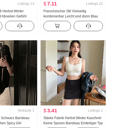
$
7.11
Listings
13
Listings
22
26 Herbst Winter
Französischer Stil Vielseitig
d Abseilen Gefühl
kombinierbar Leicht und dünn Blau
 Schlitz Rüschen Samt
Hemd Frauen Frühling 2026 Jahr Neu
ftrock Halber Rock
Mode Nischenprodukt Hemd
Hochwertig Exquisit Kleines Hemd
$
3.41
Verkäufe
1
Listings
1
l Schwarz Bandeau
Stärke Fabrik Herbst Winter Kaschmir
en Spicy Girl
Keine Spuren Bandeau Einteiliger Typ