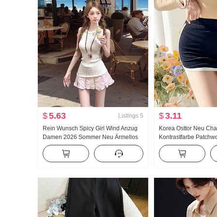
$
5.63
$
3.11
Listings
5
Rein Wunsch Spicy Girl Wind Anzug
Korea Osttor Neu Ch
Damen 2026 Sommer Neu Ärmellos
Kontrastfarbe Patchwor
Strick Weste Top Plissee Halber Rock
Minirock Anti-Exposit
Zweiteiliges Set
Vielseitig kombinier
Damen