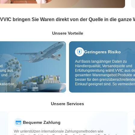
 VVIC bringen Sie Waren direkt von der Quelle in die ganze 
Unsere Vorteile
Geringeres Risiko
Auf Basis langjähriger Daten zu
nd
Händlerqualität, Versandquote und
dung aus
Erfüllungsleistung wählt VVIC aus 
g und
gesamten Warenangebot Produkte a
besser für den grenzüberschreitend
alierbar.
Einkauf geeignet sind. So vermeiden
minderwertige, schlecht lieferbare u
riskante Artikel. Cross-Border-
Qualitätsprüfung und Herkunftslabe
zusätzlich Risiken bei Qualität,
Unsere Services
Zollabwicklung und After-Sales.
Bequeme Zahlung
Wir unterstützen internationale Zahlungsmethoden wie