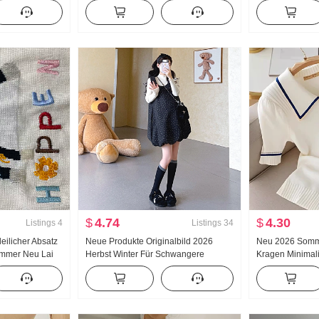
Frauen Sommer Absatz Han Abteilung
Bleistiftrock Ac
Design Gefühl Kurz Schlank Ärmellos
Kleid
Top
$
4.74
$
4.30
Listings
4
Listings
34
eilicher Absatz
Neue Produkte Originalbild 2026
Neu 2026 Somme
mmer Neu Lai
Herbst Winter Für Schwangere
Kragen Minimali
ard Stickerei
Blütenknospen Blumenmuster
Seite Schlank Ei
Trägerkleid Locker Abdeckung Fleisch
Kurzarm Dame
Strick Grundieren Zweiteiliges Set