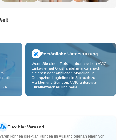
Welt
Persönliche Unterstützung
Wenn Sie einen Zielstil haben, suchen VVIC-
Einkäufer auf Großhandelsmärkten nach
dem
gleichen oder ähnlichen Modellen. In
us, die
Guangzhou begleiten sie Sie auch zu
en
Märkten und Ständen. VVIC unterstützt
 Sie
Etikettenwechsel und neue
nd
Verpackungsbeutel und bietet bald OEM-
Anpassung nach Bild oder Muster, damit Ihre
ls senken
Beschaffung kontrollierbarer wird und besser
zu Ihren Geschäftsabläufen passt.
Flexibler Versand
Waren können direkt an Kunden im Ausland oder an einen von