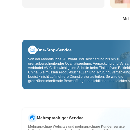
Mit
One-Stop-Service
Von der Modellsuche, Auswahl und Beschaffung bis hin zu
grenzüberschreitender Qualitätsprüfung, Verpackung und Versa
verbindet VVIC die wichtigsten Schritte beim Einkauf von Beklei
China. Sie müssen Produktsuche, Zahlung, Prüfung, Verpackun
Logistik nicht auf mehrere Dienstleister aufteilen. So wird die
grenzüberschreitende Beschaffung übersichtlicher und leichter sk
Mehrsprachiger Service
Mehrsprachige Websites und mehrsprachiger Kundenservice