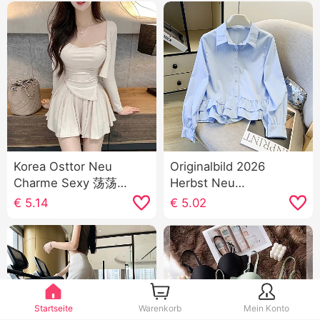
Korea Osttor Neu
Originalbild 2026
Charme Sexy 荡荡
Herbst Neu
Kragen Träger Kurz
Koreanischer Stil
€
5.14
€
5.02
Strickjacke Halber Rock
Locker Vielseitig
Drei Stücke Anzug
kombinierbar Süß
Damen
College-Stil Rüschen
Langarm Hemd Damen
oberteile
Startseite
Warenkorb
Mein Konto