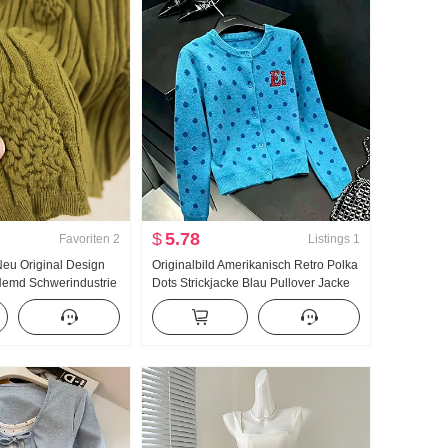
$
5.78
Favoriten
2
Listings
1
Neu Original Design
Originalbild Amerikanisch Retro Polka
Hemd Schwerindustrie
Dots Strickjacke Blau Pullover Jacke
k Top Damen Herbst
Frauen Herbst Neu Lässig Wind
Strickpullover Top ins