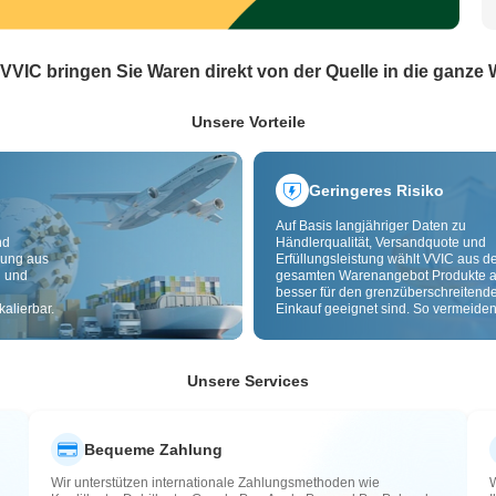
 VVIC bringen Sie Waren direkt von der Quelle in die ganze 
Unsere Vorteile
Geringeres Risiko
Auf Basis langjähriger Daten zu
nd
Händlerqualität, Versandquote und
dung aus
Erfüllungsleistung wählt VVIC aus 
g und
gesamten Warenangebot Produkte a
besser für den grenzüberschreitend
alierbar.
Einkauf geeignet sind. So vermeiden
minderwertige, schlecht lieferbare u
riskante Artikel. Cross-Border-
Qualitätsprüfung und Herkunftslabe
zusätzlich Risiken bei Qualität,
Unsere Services
Zollabwicklung und After-Sales.
Bequeme Zahlung
Wir unterstützen internationale Zahlungsmethoden wie