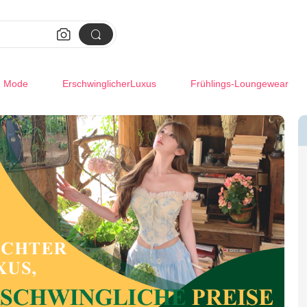


m Mode
ErschwinglicherLuxus
Frühlings-Loungewear