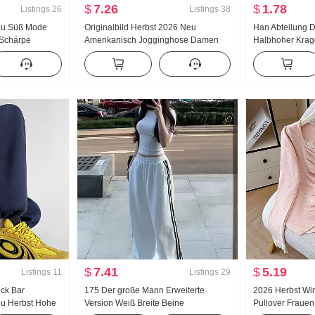
$
7.26
$
1.78
Listings
26
Listings
38
Neu Süß Mode
Originalbild Herbst 2026 Neu
Han Abteilung D
n Schärpe
Amerikanisch Jogginghose Damen
Halbhoher Krag
ösischer Stil
Niedrige Taille Locker Lässig Breite
Strickpullover 
le
Beine Freizeit Wei Hosen Weite Hose
Neu Unifarben V
Kind
Schlank Schlan
$
7.41
$
5.19
Listings
11
Listings
29
ück Bar
175 Der große Mann Erweiterte
2026 Herbst Win
u Herbst Hohe
Version Weiß Breite Beine
Pullover Frauen