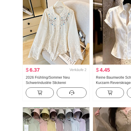
$
6.37
$
4.45
Verkäufe
2
2026 Frühling/Sommer Neu
Reine Baumwolle Sch
Schwerindustrie Stickerei
Kurzarm Reverskrag
Puppenkragen Hemd Frauen
Damen 2026 Sommer F
Französischer Stil Retro
Gefühl Leicht Luxus S
Sonnenschutz Strickjacke