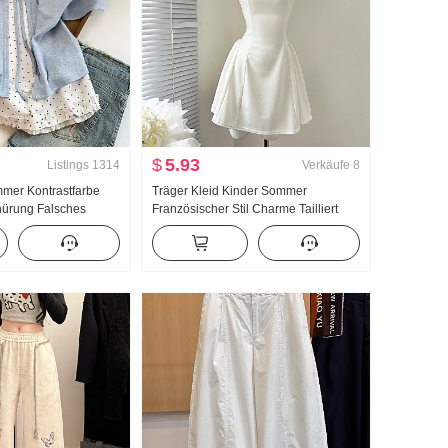
$
5.93
Listings
1314
Verkäufe
8
mmer Kontrastfarbe
Träger Kleid Kinder Sommer
nürung Falsches
Französischer Stil Charme Tailliert
arm T-Shirt Damen
Schlank Trägerkleid Minirock
er Stil
 Top