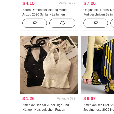
$
4.15
$
7.26
Verkäufe
72
Korea Damen bekleidung Mode
Originalbild Herbst 
Anzug 2020 Schlank Leibchen
Fort geschritten Sati
Strickjacke Zweiteiliges Set T-Shirt
Schleife Chiffon Franz
Top Damen
Hemd Damen obertei
$
1.26
$
6.67
Verkäufe
322
Amerikanisch Süß Cool High-End
Amerikanisch Drei St
Hängen Hals Leibchen Frauen
Jogginghose 2026 Ne