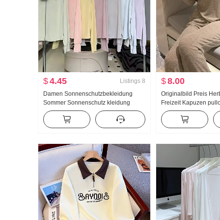
$
4.45
$
8.00
Listings
8
Damen Sonnenschutzbekleidung
Originalbild Preis He
Sommer Sonnenschutz kleidung
Freizeit Kapuzen pul
Nylon dünne Ausführung Eis Seide
Schlank Anzug Sport
Atmungsaktiv Jacke Locker Große
Modisch
Größe Hoodie