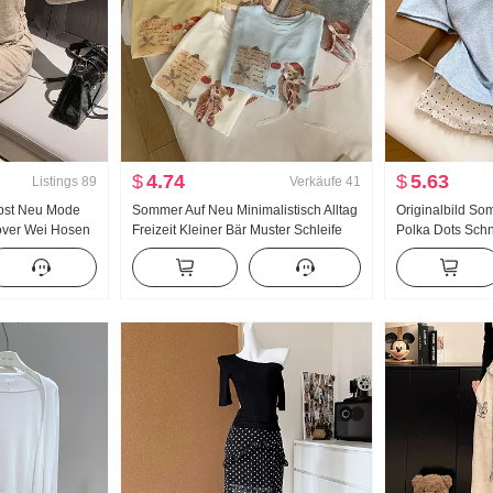
$
4.74
$
5.63
Listings
89
Verkäufe
41
rbst Neu Mode
Sommer Auf Neu Minimalistisch Alltag
Originalbild So
lover Wei Hosen
Freizeit Kleiner Bär Muster Schleife
Polka Dots Sch
a nzug Damen
Locker Nischenprodukt Kurzarm T-
Zweiteiler Kurz
Shirt Koreanischer Stil Strick Top
Sommer Neu Süß
Nischenprodukt