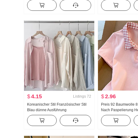
Sommer Außerhalb zu tragen
Taille Breite Beine B
Innerhalb Nehmen Unterhemd Spicy
Freizeithose Wei Ho
Girl Strick Bandeau Top
$
4.15
$
2.96
Listings
72
Koreanischer Stil Französischer Stil
Preis 92 Baumwolle 
Blau dünne Ausführung
Nach Paspelierung He
Sonnenschutzbekleidung Langarm
Süß Kurz Polo-Kragen
Hemd Damen Sommerkleid ung
Petite Modisch
Locker Freizeit Lässig Langarm
Single Hemd