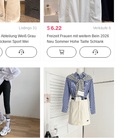
$
6.22
Listings
31
Verkäufe
6
n Abteilung Weiß Grau
Freizeit Frauen mit weitem Bein 2026
ickerei Sport Wei
Neu Sommer Hohe Taille Schlank
rühling/Sommer Zopf
Große Größe Petite Minimalistisch
r Lässig Freizeit
Locker Neun Punkte Machete Hosen