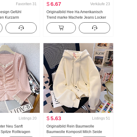
$
6.67
Favoriten
31
Verkäufe
23
esign Gefühl
Originalbild Hee Ha Amerikanisch
en Kurzarm
Trend marke Machete Jeans Locker
Damen Herbst 2024
Breite Beine Freizeit Hose
ielseitig kombinierbar
k Top
$
5.63
Listings
20
Listings
51
ter Neu Sanft
Originalbild Rein Baumwolle
 Spitze Rollkragen
Baumwolle Komposit Milch Seide