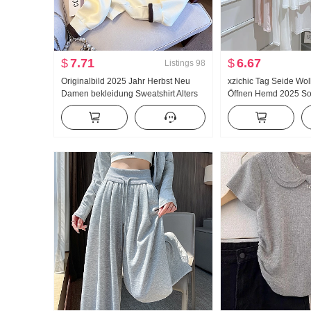
$
7.71
$
6.67
Listings
98
Originalbild 2025 Jahr Herbst Neu
xzichic Tag Seide Wol
Damen bekleidung Sweatshirt Alters
Öffnen Hemd 2025 S
reduzierung Die Hälfte
Wind Top Neu Strick F
Reißverschluss Mode Polo-Kragen
Dünn Jacke Frauen
Freizeit Vielseitig kombinierbar
Schlank