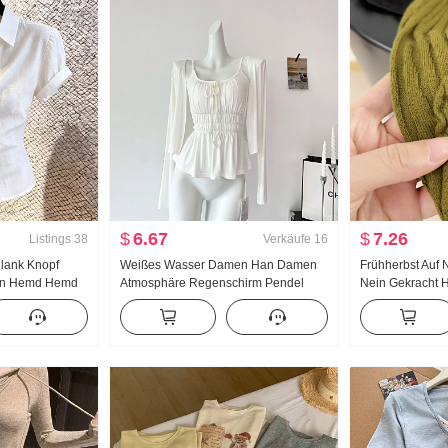
$
6.67
$
7.26
Listings
38
Verkäufe
16
lank Knopf
Weißes Wasser Damen Han Damen
Frühherbst Auf 
en Hemd Hemd
Atmosphäre Regenschirm Pendel
Nein Gekracht 
ort geschritten
Groß u Kragen Träger Zwei Tragen
Jacquard Stric
anft Wind Top
Design Gefühl Strickjacke Damen
Neu Schlank
Sommer Schlank Träger Top