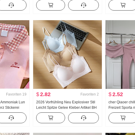
ündchen
Jogginghose Damen Frühling/Herbst
Verdickt Strick
sen Cargo-Hose
Neu Vielseitig kombinierbar Gestreift
Gefühl Spitze 
Freizeit Bodenlang Hose
$
2.82
$
2.52
Favoriten
19
Favoriten
2
8 Ammoniak Lun
2026 Vorfrühling Neu Explosiver Stil
cher Qiaoer chi
rz Stickerei
Leicht Spitze Gelee Kleber Artikel BH
Freizeit Sporta
 T-Shirt Schlank
Innerhalb Gürtel Brust Pad Schlank
Schulterfrei Ja
Weste Frauen
Dreiteiliges Set