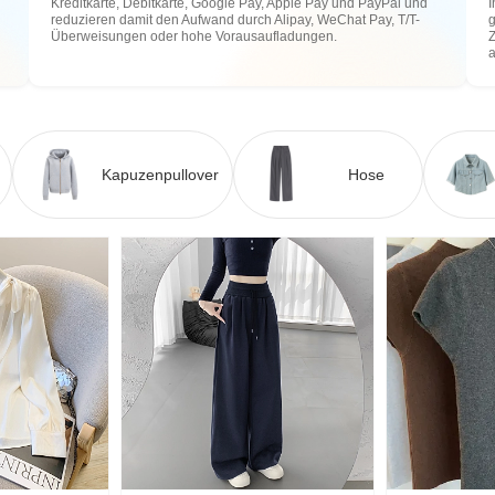
Kreditkarte, Debitkarte, Google Pay, Apple Pay und PayPal und
I
reduzieren damit den Aufwand durch Alipay, WeChat Pay, T/T-
g
Überweisungen oder hohe Vorausaufladungen.
Z
Kapuzenpullover
Hose