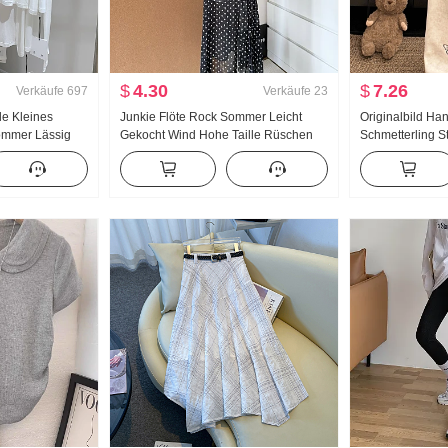
$
4.30
$
7.26
Verkäufe
697
Verkäufe
23
le Kleines
Junkie Flöte Rock Sommer Leicht
Originalbild Ha
ommer Lässig
Gekocht Wind Hohe Taille Rüschen
Schmetterling St
allen Schulter
Schlitz Schwarz Polka Dots Halber
Hosen Damen F
Rock Tag Seide Schräg Schulter
Taille Seil Locke
Kleidung
Lange Hose