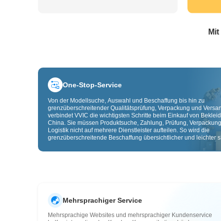
Mit
One-Stop-Service
Von der Modellsuche, Auswahl und Beschaffung bis hin zu
grenzüberschreitender Qualitätsprüfung, Verpackung und Versa
verbindet VVIC die wichtigsten Schritte beim Einkauf von Beklei
China. Sie müssen Produktsuche, Zahlung, Prüfung, Verpackun
Logistik nicht auf mehrere Dienstleister aufteilen. So wird die
grenzüberschreitende Beschaffung übersichtlicher und leichter sk
Mehrsprachiger Service
Mehrsprachige Websites und mehrsprachiger Kundenservice