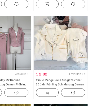
pullover Damen Design
Sweatshirt Damen dünne Ausführung
Langarm Top
2025 Herbst Neu Mit Kapuze
Langarm T-Shirt Top
$
2.82
Verkäufe
6
Favoriten
17
llday Mit Kapuze
Große Menge Preis Aus gezeichnet
 nzug Damen Frühling
26 Jahr Frühling Schlafanzug Damen
cke Schlaghose
Neu Wolken Baumwolle Langarm
Klein Reverskragen Home Service
Anzug Live-Übertragung Hoch
Produkt