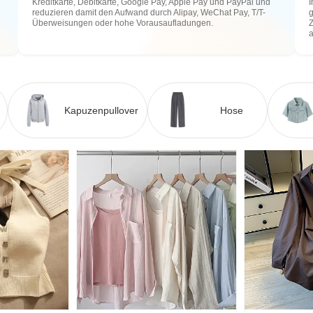
Kreditkarte, Debitkarte, Google Pay, Apple Pay und PayPal und
I
reduzieren damit den Aufwand durch Alipay, WeChat Pay, T/T-
g
Überweisungen oder hohe Vorausaufladungen.
Z
Kapuzenpullover
Hose