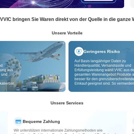
 VVIC bringen Sie Waren direkt von der Quelle in die ganze 
Unsere Vorteile
Geringeres Risiko
Auf Basis langjähriger Daten zu
nd
Händlerqualität, Versandquote und
dung aus
Erfüllungsleistung wählt VVIC aus 
g und
gesamten Warenangebot Produkte a
besser für den grenzüberschreitend
alierbar.
Einkauf geeignet sind. So vermeiden
minderwertige, schlecht lieferbare u
riskante Artikel. Cross-Border-
Qualitätsprüfung und Herkunftslabe
zusätzlich Risiken bei Qualität,
Unsere Services
Zollabwicklung und After-Sales.
Bequeme Zahlung
Wir unterstützen internationale Zahlungsmethoden wie