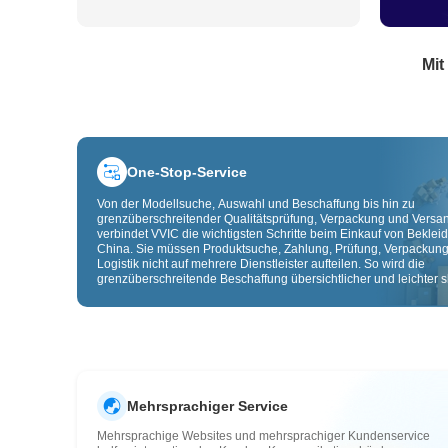
Mit
One-Stop-Service
Von der Modellsuche, Auswahl und Beschaffung bis hin zu
grenzüberschreitender Qualitätsprüfung, Verpackung und Versa
verbindet VVIC die wichtigsten Schritte beim Einkauf von Beklei
China. Sie müssen Produktsuche, Zahlung, Prüfung, Verpackun
Logistik nicht auf mehrere Dienstleister aufteilen. So wird die
grenzüberschreitende Beschaffung übersichtlicher und leichter sk
Mehrsprachiger Service
Mehrsprachige Websites und mehrsprachiger Kundenservice