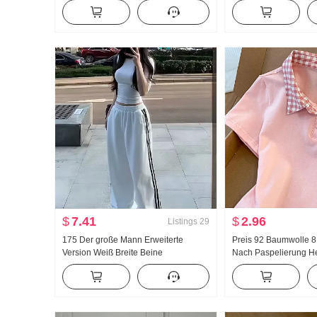
Strickpullover Damen Herbst 2024
Breite Beine Freizeit
Neu Unifarben Vielseitig kombinierbar
Schlank Schlank Top
$
7.41
$
2.96
Listings
29
175 Der große Mann Erweiterte
Preis 92 Baumwolle 
Version Weiß Breite Beine
Nach Paspelierung He
Jogginghose Damen Frühling/Herbst
Süß Kurz Polo-Kragen
Neu Vielseitig kombinierbar Gestreift
Petite Modisch
Freizeit Bodenlang Hose