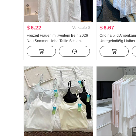
$
6.22
$
6.67
Verkäufe
6
Freizeit Frauen mit weitem Bein 2026
Originalbild Amerikan
Neu Sommer Hohe Taille Schlank
Unregelmäßig Halbe
Große Größe Petite Minimalistisch
Leinen Mittel-Langer 
Locker Neun Punkte Machete Hosen
Linien-Rock Unregel
Fischschwanz Pendel