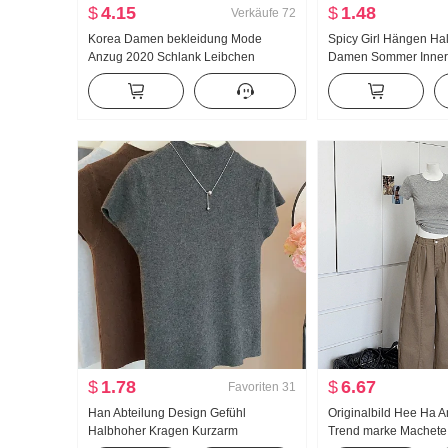
$
4.15
$
1.48
Verkäufe
72
Korea Damen bekleidung Mode
Spicy Girl Hängen Ha
Anzug 2020 Schlank Leibchen
Damen Sommer Inne
Strickjacke Zweiteiliges Set T-Shirt
Außerhalb zu tragen 
Top Damen
Rücken Schlank Desi
Schulterfrei Kurz Stri
$
1.78
$
6.67
Favoriten
31
Han Abteilung Design Gefühl
Originalbild Hee Ha 
Halbhoher Kragen Kurzarm
Trend marke Machete