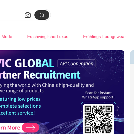


m Mode
ErschwinglicherLuxus
Frühlings-Loungewear