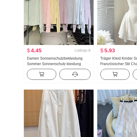
$
4.45
$
5.93
Listings
8
Damen Sonnenschutzbekleidung
Träger Kleid Kinder 
Sommer Sonnenschutz kleidung
Französischer Stil Cha
Nylon dünne Ausführung Eis Seide
Schlank Trägerkleid M
Atmungsaktiv Jacke Locker Große
Größe Hoodie