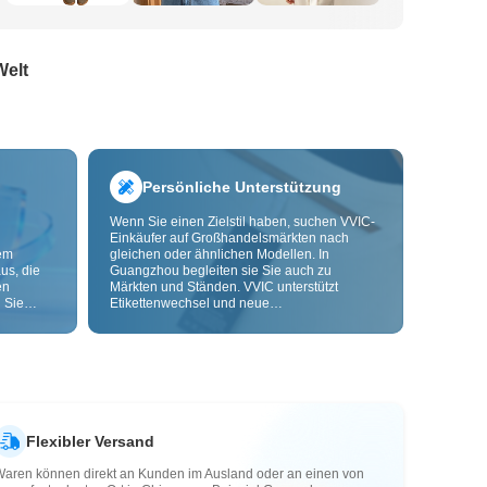
Welt
Persönliche Unterstützung
Wenn Sie einen Zielstil haben, suchen VVIC-
Einkäufer auf Großhandelsmärkten nach
dem
gleichen oder ähnlichen Modellen. In
us, die
Guangzhou begleiten sie Sie auch zu
en
Märkten und Ständen. VVIC unterstützt
 Sie
Etikettenwechsel und neue
nd
Verpackungsbeutel und bietet bald OEM-
Anpassung nach Bild oder Muster, damit Ihre
ls senken
Beschaffung kontrollierbarer wird und besser
zu Ihren Geschäftsabläufen passt.
Flexibler Versand
Waren können direkt an Kunden im Ausland oder an einen von