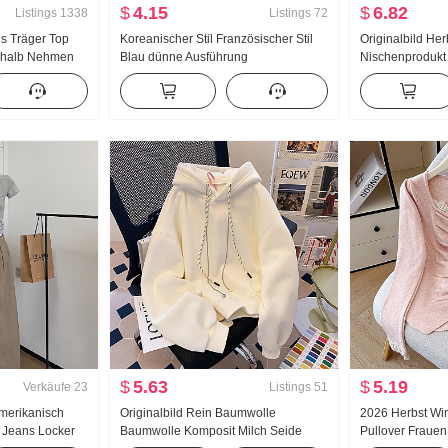
$
4.15
$
6.82
Listings
1338
Listings
72
ls Träger Top
Koreanischer Stil Französischer Stil
Originalbild He
rhalb Nehmen
Blau dünne Ausführung
Nischenprodukt
Schönheit
Sonnenschutzbekleidung Langarm
Metall Dekoratio
gn Gefühl
Hemd Damen Sommerkleid ung
Locker Langar
ck Weste
Locker Freizeit Lässig Langarm
oberteile
Single Hemd
$
5.63
$
5.19
Verkäufe
23
Listings
51
Amerikanisch
Originalbild Rein Baumwolle
2026 Herbst Win
 Jeans Locker
Baumwolle Komposit Milch Seide
Pullover Frauen