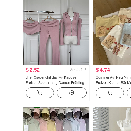
$
2.52
$
4.74
Verkäufe
6
cher Qiaoer chillday Mit Kapuze
Sommer Auf Neu Minima
Freizeit Sporta nzug Damen Frühling
Freizeit Kleiner Bär M
Schulterfrei Jacke Schlaghose
Locker Nischenproduk
Dreiteiliges Set
Shirt Koreanischer Stil