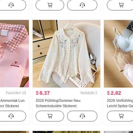
 Hose
Sweatshirt Damen dünne Ausführung
Verdickt Strick
2025 Herbst Neu Mit Kapuze
Gefühl Spitze 
Langarm T-Shirt Top
$
6.37
$
2.82
Favoriten
19
Verkäufe
2
8 Ammoniak Lun
2026 Frühling/Sommer Neu
2026 Vorfrühling
rz Stickerei
Schwerindustrie Stickerei
Leicht Spitze Ge
 T-Shirt Schlank
Puppenkragen Hemd Frauen
Innerhalb Gürte
Französischer Stil Retro
Weste Frauen
Sonnenschutz Strickjacke