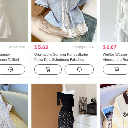
$
5.63
$
6.67
Verkäufe
8
Listings
1314
Sommer
Originalbild Sommer Kontrastfarbe
Weißes Wasse
rme Tailliert
Polka Dots Schnürung Falsches
Atmosphäre Re
inirock
Zweiteiler Kurzarm T-Shirt Damen
Groß u Kragen 
Sommer Neu Süßer Stil
Design Gefühl 
Nischenprodukt Top
Sommer Schlank