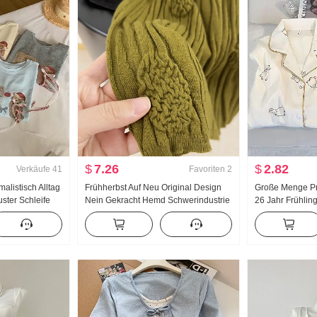
$
7.26
$
2.82
Verkäufe
41
Favoriten
2
listisch Alltag
Frühherbst Auf Neu Original Design
Große Menge Pr
uster Schleife
Nein Gekracht Hemd Schwerindustrie
26 Jahr Frühli
t Kurzarm T-
Jacquard Strick Top Damen Herbst
Neu Wolken Ba
 Strick Top
Neu Schlank
Klein Reverskr
Anzug Live-Übe
Produkt