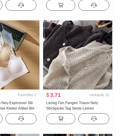
pullover Damen Design
Taille Breite Beine Bündchen
Langarm Top
Freizeithose Wei Hosen Cargo-Hose
$
3.71
Favoriten
2
Verkäufe
18
 Neu Explosiver Stil
Lässig Fan Fangen Traum Netz
lee Kleber Artikel BH
Strickjacke Tag Seide Leinen
l Brust Pad Schlank
Handarbeit Wählen Loch
Durchbrochen Strick Strickjacke
Damen Klimaanlage Sonnenschutz
hemd