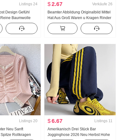
$
2.67
Listings
24
Verkäufe
26
rbst Design Gefühl
Beamter Abbildung Originalbild Mittel
 Reine Baumwolle
Hat Aus Groß Waren u Kragen Rinder
n Tailliert Schlank
knochen Schnalle I-Zeichen Weste
m Hemd Damen
Träger Breite Beine Bodenlang Sport
Lange Hose Anzug
$
6.67
Listings
20
Listings
11
ter Neu Sanft
Amerikanisch Drei Stück Bar
 Spitze Rollkragen
Jogginghose 2026 Neu Herbst Hohe