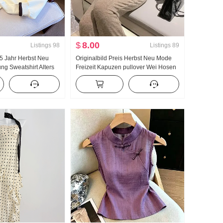
$
8.00
Listings
98
Listings
89
25 Jahr Herbst Neu
Originalbild Preis Herbst Neu Mode
g Sweatshirt Alters
Freizeit Kapuzen pullover Wei Hosen
 Hälfte
Schlank Anzug Sporta nzug Damen
 Mode Polo-Kragen
Modisch
tig kombinierbar