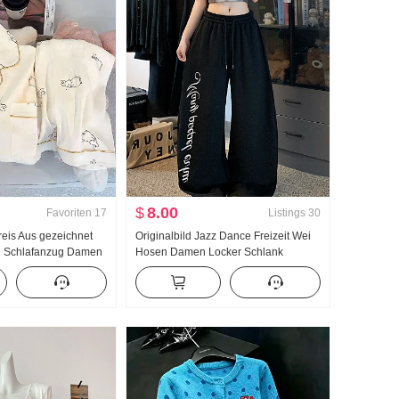
$
8.00
Favoriten
17
Listings
30
eis Aus gezeichnet
Originalbild Jazz Dance Freizeit Wei
ng Schlafanzug Damen
Hosen Damen Locker Schlank
umwolle Langarm
Jogginghose Abseilen Gefühl Komfort
agen Home Service
Weite Hose Bündchen
rtragung Hoch