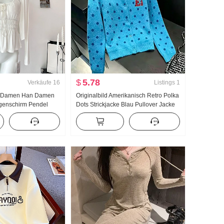
$
5.78
Verkäufe
16
Listings
1
r Damen Han Damen
Originalbild Amerikanisch Retro Polka
genschirm Pendel
Dots Strickjacke Blau Pullover Jacke
Träger Zwei Tragen
Frauen Herbst Neu Lässig Wind
Strickjacke Damen
Strickpullover Top ins
 Träger Top