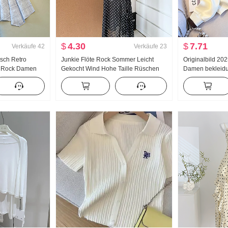
$
4.30
$
7.71
Verkäufe
42
Verkäufe
23
isch Retro
Junkie Flöte Rock Sommer Leicht
Originalbild 20
r Rock Damen
Gekocht Wind Hohe Taille Rüschen
Damen bekleidun
Rock Kariert A-
Schlitz Schwarz Polka Dots Halber
reduzierung Die
mäßig
Rock Tag Seide Schräg Schulter
Reißverschluss
 Rock
Kleidung
Freizeit Vielsei
Schlank