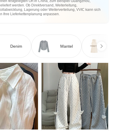
hnen festgelegten Ort in China, zum Beispiel Guangzhou,
eliefert werden. Ob Direktversand, Weiterleitung,
ollabwicklung, Lagerung oder Weiterverteilung, VVIC kann sich
an Ihre Lieferkettenplanung anpassen.
Denim
Mantel
Kleid