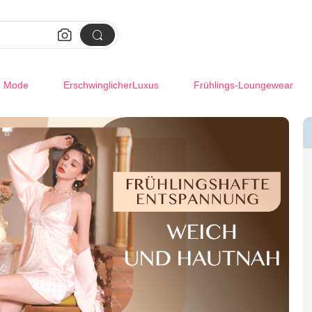


m Mode
ErschwinglicherLuxus
Frühlings-Loungewear