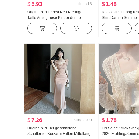
$
5.93
$
1.48
Listings
16
Originalbild Herbst Neu Niedrige
Rot Gestreift Fang Kr
Taille Anzug hose Kinder dünne
Shirt Damen Sommer
Ausführung Locker Abseilen
Kontrastfarbe Eis Seid
Anhänger Gefühl bf Lässig Freizeit
Schlank Schlank Kurz
Leicht ausgestellt Weite Hose
$
7.26
$
1.78
Listings
209
Originalbild Tief geschnittene
Eis Seide Strick Stri
Schulterfrei Kurzarm Falten Mittellang
2026 Frühling/Somme