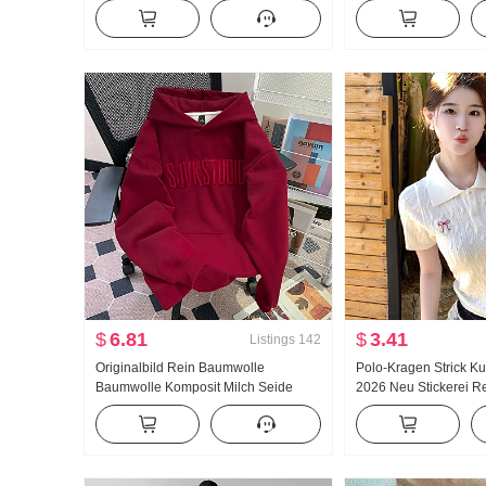
Netzstoff Basis kleid 9807 Absatz
Sonnenschutz Klima
Kurzarm
Top Mit Trägerkleid Kl
Kurzjacke
$
6.81
$
3.41
Listings
142
Originalbild Rein Baumwolle
Polo-Kragen Strick 
Baumwolle Komposit Milch Seide
2026 Neu Stickerei Re
Sweatshirt Damen 2025 Vorfrühling
Zopf Pullover T-Shirt 
Neu dünne Ausführung Stickerei
Locker Mit Kapuze Top