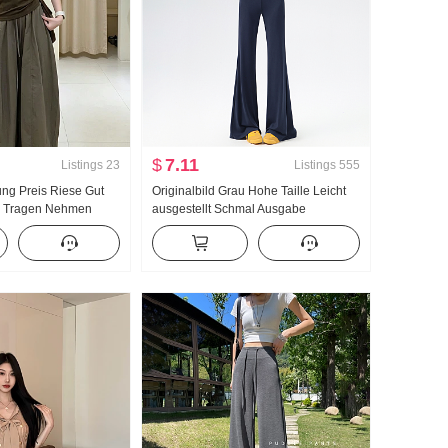
$
7.11
Listings
23
Listings
555
ng Preis Riese Gut
Originalbild Grau Hohe Taille Leicht
d Tragen Nehmen
ausgestellt Schmal Ausgabe
Neu Damen
Jogginghose Damen Sommer 2026
tmosphäre Schlank
Jahr Neu Schlank Yoga Sport Wei
iler Leibchen
Hose