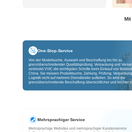
Mit
One-Stop-Service
Von der Modellsuche, Auswahl und Beschaffung bis hin zu
grenzüberschreitender Qualitätsprüfung, Verpackung und Versa
verbindet VVIC die wichtigsten Schritte beim Einkauf von Beklei
China. Sie müssen Produktsuche, Zahlung, Prüfung, Verpackun
Logistik nicht auf mehrere Dienstleister aufteilen. So wird die
grenzüberschreitende Beschaffung übersichtlicher und leichter sk
Mehrsprachiger Service
Mehrsprachige Websites und mehrsprachiger Kundenservice