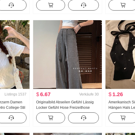
anlage Hemd
Hohe Taille Breite Beine Stiefelhose
Strickpullover 
ein Schal
Außerhalb zu tragen Kurz Rockhose
Rückenfrei Taill
Damen
Gefühl Nischen
$
6.67
$
1.26
Listings
1537
Verkäufe
30
Kurzarm Damen
Originalbild Abseilen Gefühl Lässig
Amerikanisch S
tro College-Stil
Locker Gefühl Hose Freizeithose
Hängen Hals Le
Top
Gerade Hose Damen Sommer Locker
Sommer Außerha
Bodenlang Hosen Weite Hose Lange
Innerhalb Nehm
Hose
Girl Strick Ban