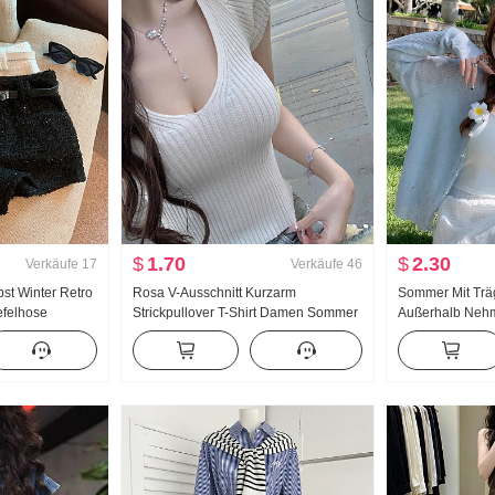
$
1.70
$
2.30
Verkäufe
17
Verkäufe
46
bst Winter Retro
Rosa V-Ausschnitt Kurzarm
Sommer Mit Träg
efelhose
Strickpullover T-Shirt Damen Sommer
Außerhalb Nehm
2026 Neu Schlank Schlank Tailliert
Ausführung Frau
Süß-scharf Wind Kurz Top
Schal Eis Seide
Jacke Top