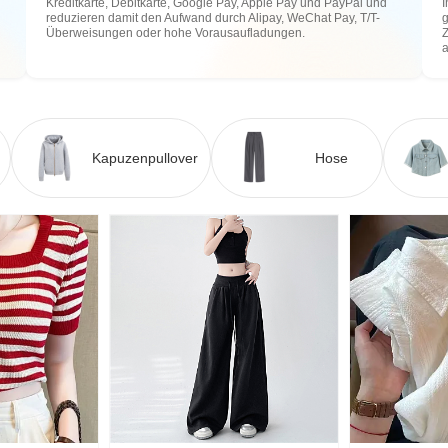
Kreditkarte, Debitkarte, Google Pay, Apple Pay und PayPal und
I
reduzieren damit den Aufwand durch Alipay, WeChat Pay, T/T-
g
Überweisungen oder hohe Vorausaufladungen.
Z
Kapuzenpullover
Hose