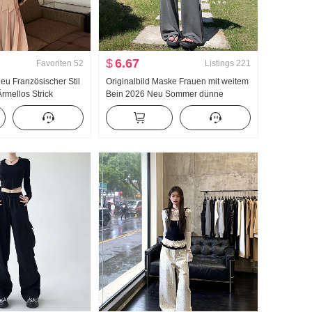
$
6.67
Favoriten
52
Listings
221
u Französischer Stil
Originalbild Maske Frauen mit weitem
mellos Strick
Bein 2026 Neu Sommer dünne
 Schleife Chanel-Stil
Ausführung Abseilen Gefühl Fort
geschritten Gefühl Yoga Schmal
Ausgabe Gerade geschnitten
Jogginghose