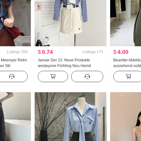
$
0.74
$
4.00
Listings
356
Listings
175
 Meersalz Retro
Januar Der 15. Neue Produkte
Beamter Abbildu
r Stil
westayone Frühling Neu Hemd
aussehend oot
Design Gefühl
Frauen Design Gefühl Han Abteilung
2026 Sommer 
Pendeln Vielseitig kombinierbar
Ausländische A
Hemd
Falsches Zweite