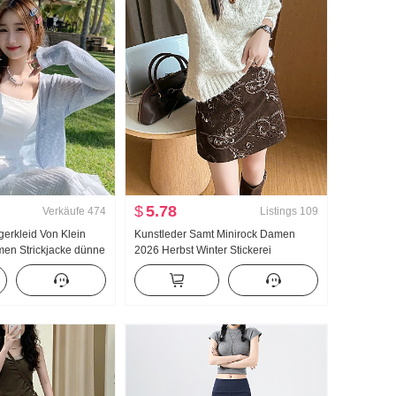
$
5.78
Verkäufe
474
Listings
109
erkleid Von Klein
Kunstleder Samt Minirock Damen
en Strickjacke dünne
2026 Herbst Winter Stickerei
en stricken Klein
Wildleder A-Linien-Rock Hohe Taille
 Tüll Sonnenschutz
Anti-Exposition Shorts Stickerei
Halber Rock Damen