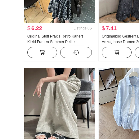
$
6.22
$
7.41
Listings
85
Original Stoff Praxis Retro Kariert
Originalbild Gestreift 
Kleid Frauen Sommer Petite
Anzug hose Damen 2
Einzigartig Hübsch Locker Charme
Frühling/Herbst Hohe 
Minirock
Vielseitig kombinierb
Gefühl Bodenlang Ge
geschnitten Freizeith