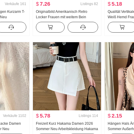
$
7.26
$
5.18
Verkäufe
161
Listings
82
agen Kurzarm T-
Originalbild Amerikanisch Retro
Qualität Vertika
 Neu
Locker Frauen mit weitem Bein
Weiß Hemd Fra
e Strickpullover
Sommer Neu Niedrige Taille Pumpen
Locker Gefühl 
 Top
Seil Freizeithose Lässig Abseilen
Vielseitig komb
Gefühl Bodenlang Hosen
Hemd Sonnensc
$
5.78
$
2.15
Verkäufe
1102
Listings
114
ckjacke Damen
Freizeit Kurz Hakama Damen 2026
Hängen Hals Ä
r Neu
Sommer Neu Arbeitskleidung Hakama
Sommer Außerha