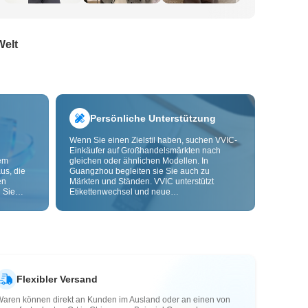
Welt
Persönliche Unterstützung
Wenn Sie einen Zielstil haben, suchen VVIC-
Einkäufer auf Großhandelsmärkten nach
dem
gleichen oder ähnlichen Modellen. In
us, die
Guangzhou begleiten sie Sie auch zu
en
Märkten und Ständen. VVIC unterstützt
 Sie
Etikettenwechsel und neue
nd
Verpackungsbeutel und bietet bald OEM-
Anpassung nach Bild oder Muster, damit Ihre
ls senken
Beschaffung kontrollierbarer wird und besser
zu Ihren Geschäftsabläufen passt.
Flexibler Versand
Waren können direkt an Kunden im Ausland oder an einen von