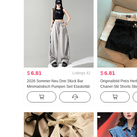
$
6.81
$
6.81
Listings
42
2026 Sommer Neu Drei Stück Bar
Originalbild Preis Her
Minimalistisch Pumpen Seil Elastizität
Chanel-Stil Shorts Sti
Freizeit Vielseitig kombinierbar
Freizeit Cargo-Hose Damen