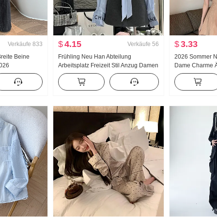
$
4.15
$
3.33
Verkäufe
833
Verkäufe
56
Breite Beine
Frühling Neu Han Abteilung
2026 Sommer Ne
026
Arbeitsplatz Freizeit Stil Anzug Damen
Dame Charme Är
Taille Schlank
Charme Gestreift Hemd Hohe Taille
Schlank Schlank
ar Abseilen
Halber Rock Zweiteiliger Anzug
Kleid Frauen
rade
ose