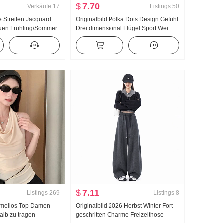
$
7.70
Verkäufe
17
Listings
50
le Streifen Jacquard
Originalbild Polka Dots Design Gefühl
uen Frühling/Sommer
Drei dimensional Flügel Sport Wei
Locker Charme
Hosen Damen Neu Leicht Asien Wind
inierbar Langarm
Locker Gerade geschnitten Schlank
hutz Top
Freizeithose
$
7.11
Listings
269
Listings
8
rmellos Top Damen
Originalbild 2026 Herbst Winter Fort
lb zu tragen
geschritten Charme Freizeithose