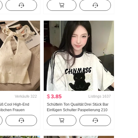
Weste 2026 Neu
Damen Neu Hohe Taille Locker
iert Träger Design
Lässig Locker Gefühl Weite Hose
produkt
$
3.85
Verkäufe
322
Listings
1637
üß Cool High-End
Schütteln Ton Qualität Drei Stück Bar
ibchen Frauen
Einfügen Schulter Paspelierung 210
lb zu tragen
Gramm Reine Baumwolle Locker
en Unterhemd Spicy
Kontrastfarbe Top 2025 Frühling Neu
deau Top
Kurzarm Damen