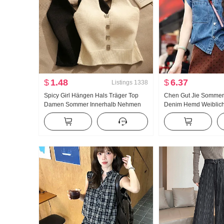
$
1.48
$
6.37
Listings
1338
Spicy Girl Hängen Hals Träger Top
Chen Gut Jie Sommer
Damen Sommer Innerhalb Nehmen
Denim Hemd Weibliche
Außerhalb zu tragen Schönheit
Außerhalb zu tragen 
Rücken Schlank Design Gefühl
Freizeit Top
Schulterfrei Kurz Strick Weste