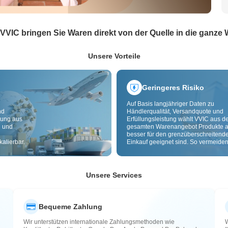
 VVIC bringen Sie Waren direkt von der Quelle in die ganze 
Unsere Vorteile
Geringeres Risiko
Auf Basis langjähriger Daten zu
nd
Händlerqualität, Versandquote und
dung aus
Erfüllungsleistung wählt VVIC aus 
g und
gesamten Warenangebot Produkte a
besser für den grenzüberschreitend
alierbar.
Einkauf geeignet sind. So vermeiden
minderwertige, schlecht lieferbare u
riskante Artikel. Cross-Border-
Qualitätsprüfung und Herkunftslabe
zusätzlich Risiken bei Qualität,
Unsere Services
Zollabwicklung und After-Sales.
Bequeme Zahlung
Wir unterstützen internationale Zahlungsmethoden wie