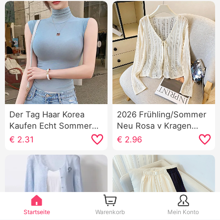
Der Tag Haar Korea
2026 Frühling/Sommer
Kaufen Echt Sommer
Neu Rosa v Kragen
Neu an659 Super hao
Schnürung
€
2.31
€
2.96
Siehe Muschel Farbe
Durchbrochen Strick
Mikro Durch Rollkragen
Strickjacke Damen
Grundieren T-Shirt
Sonnenschutz Bluse
Außerhalb Fing
Kleidung
Startseite
Warenkorb
Mein Konto