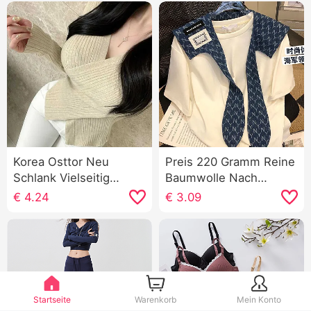
Korea Osttor Neu
Preis 220 Gramm Reine
Schlank Vielseitig
Baumwolle Nach
kombinierbar Sexy
Paspelierung Marine
€
4.24
€
3.09
Kreuz V-Ausschnitt
Krawatte Schal Große
Charme Zeigen Figur
Größe Kurzarm T-Shirt
Weiblichkeit Langarm
Damen
Strickpullover
Startseite
Warenkorb
Mein Konto