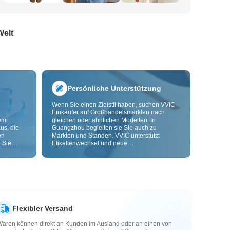
Welt
Persönliche Unterstützung
Wenn Sie einen Zielstil haben, suchen VVIC-
Einkäufer auf Großhandelsmärkten nach
dem
gleichen oder ähnlichen Modellen. In
us, die
Guangzhou begleiten sie Sie auch zu
en
Märkten und Ständen. VVIC unterstützt
 Sie
Etikettenwechsel und neue
nd
Verpackungsbeutel und bietet bald OEM-
Anpassung nach Bild oder Muster, damit Ihre
ls senken
Beschaffung kontrollierbarer wird und besser
zu Ihren Geschäftsabläufen passt.
Flexibler Versand
Waren können direkt an Kunden im Ausland oder an einen von