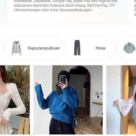
Kreditkarte, Debitkarte, Google Pay, Apple Pay und PayPal und
I
reduzieren damit den Aufwand durch Alipay, WeChat Pay, T/T-
g
Überweisungen oder hohe Vorausaufladungen.
Z
Kapuzenpullover
Hose