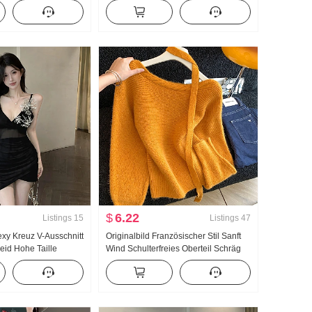
cher Bund Mittellang
Herbst Winter Neu Winterkleid ung
 Rock
Damen Top Innerhalb Nehmen
Grundieren
$
6.22
Listings
15
Listings
47
xy Kreuz V-Ausschnitt
Originalbild Französischer Stil Sanft
eid Hohe Taille
Wind Schulterfreies Oberteil Schräg
egelmäßig Schlank
Schulter Schärpe Strickpullover
trock Minirock
Damen Herbst Winter Lässig Locker
Tailliert Pullover