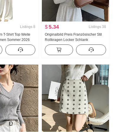
$
5.34
Listings
8
Listings
38
 T-Shirt Top Weite
Originalbild Preis Französischer Stil
men Sommer 2026
Rollkragen Locker Schlank
ese Gut aussehend
Strickpullover Pullover Hohe Taille
Tragen Nehmen Ein
Halber Rock Zweiteiliger Anzug
Damen