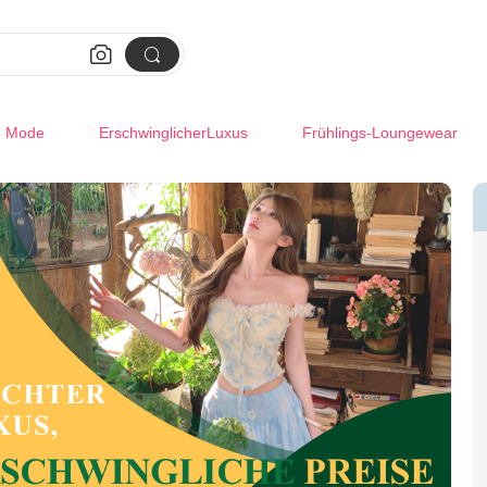


m Mode
ErschwinglicherLuxus
Frühlings-Loungewear