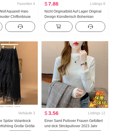
$
7.86
Favoriten
4
Listings
8
olf Aquarell Halo
Nicht Originalbild Auf Lager Original
uster Chiffonbluse
Design Künstlerisch Bohemian
sign Gefühl Schlank
Ethnischer Stil Locker Druck Ramie
es Hemd Top
Kleid
$
3.56
Verkäufe
3
Listings
12
ze Spitze Volantrock
Einer Samt Pullover Frauen Gefüttert
frühling Große Größe
und dick Strickpullover 2023 Jahr