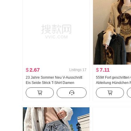
$
2.67
$
7.11
Listings
17
23 Jahre Sommer Neu V-Ausschnitt
559# Fort geschritten
Eis Seide Strick T-Shirt Damen
Abteilung Hündchen 
Unterhemd Einfügen Schulter
Pullover Herbst Winte
Kurzarm dünne Ausführung Vielseitig
Lässig Wind Außerhal
kombinierbar Halbärmelig Top
Strick Top