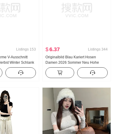
$
6.37
Listings
153
Listings
344
arme V-Ausschnitt
Originalbild Blau Kariert Hosen
erbst Winter Schlank
Damen 2026 Sommer Neu Hohe
ang Innerhalb Nehmen
Taille Locker Weite Hose Abseilen
k Kleid
Gefühl Freizeit Gerade geschnitten
Bodenlang Hosen