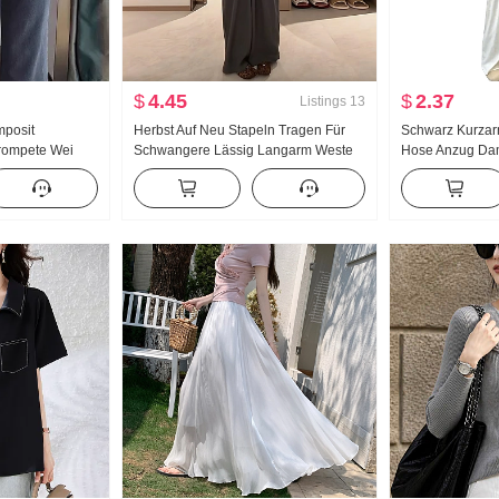
$
4.45
$
2.37
Listings
13
posit
Herbst Auf Neu Stapeln Tragen Für
Schwarz Kurzarm
rompete Wei
Schwangere Lässig Langarm Weste
Hose Anzug Da
rbst/Winter
Weite Hose Dreiteiliges Set Anzug
Super Feuer Ri
ank Abseilen
Han Abteilung 
hose
kompletter Satz