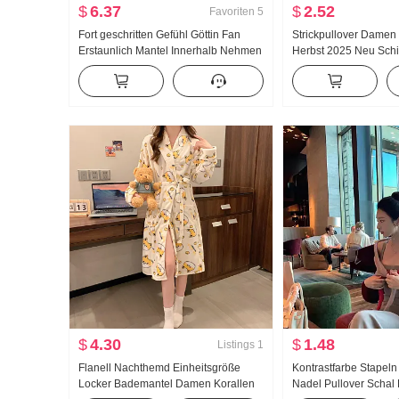
$
6.37
$
2.52
Favoriten
5
Fort geschritten Gefühl Göttin Fan
Strickpullover Damen
Erstaunlich Mantel Innerhalb Nehmen
Herbst 2025 Neu Schi
Grundieren Französischer Stil Strick
Seitenschlitz Schlan
pullover Kleid Halbhoher Kragen
Schlank Unregelmäßi
Herbst Winter Rock
$
4.30
$
1.48
Listings
1
Flanell Nachthemd Einheitsgröße
Kontrastfarbe Stapeln
Locker Bademantel Damen Korallen
Nadel Pullover Scha