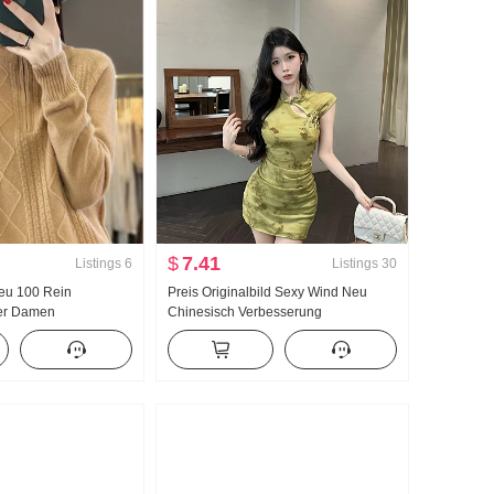
$
7.41
Listings
6
Listings
30
Neu 100 Rein
Preis Originalbild Sexy Wind Neu
er Damen
Chinesisch Verbesserung
eißverschluss Locker
Cheongsam Kleid Sommer Neu
nierbar Pullover Wolle
Charme Schöne Bleistiftrock Minirock
md