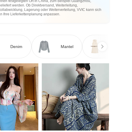
hnen festgelegten Ort in China, zum Beispiel Guangzhou,
eliefert werden. Ob Direktversand, Weiterleitung,
ollabwicklung, Lagerung oder Weiterverteilung, VVIC kann sich
an Ihre Lieferkettenplanung anpassen.
Denim
Mantel
Kleid