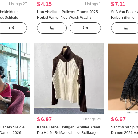
$
4.15
$
7.11
Listings
27
Listings
1
 bekleidung
Han Abteilung Pullover Frauen 2025
Süß Von Böser W
ck Schleife
Herbst Winter Neu Weich Wachs
Färben Blumenm
k Charme
Hohe Taille Schlank Design Einfügen
Frau Kragen De
g Top
Schulter Ärmel Unifarben Innerhalb
Kampf 揽 Klein
Nehmen Rundhals Pullover
$
6.97
$
6.67
Listings
24
 Fädeln Sie die
Kaffee Farbe Einfügen Schulter Ärmel
Sanft Wind Spit
l Damen 2026
Die Hälfte Reißverschluss Rollkragen
Damen 2026 Vor