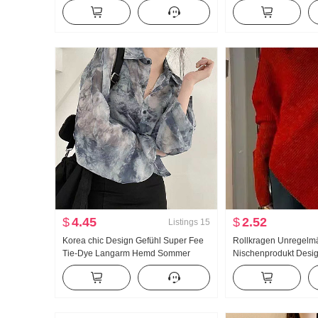
Samt Warmhaltend Verdickt Home
Sommer Neu Charme M
Service
kombinierbar Freizei
$
4.45
$
2.52
Listings
15
Korea chic Design Gefühl Super Fee
Rollkragen Unregelm
Tie-Dye Langarm Hemd Sommer
Nischenprodukt Desig
Koreanischer Stil Vielseitig
Pullover Frauen Herbs
kombinierbar Locker Sonnenschutz
Koreanischer Stil Loc
Hemd
Weich Wachs Strick To