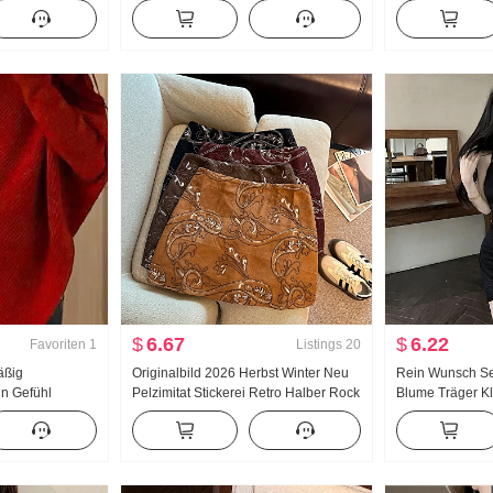
ode Vielseitig
Pullover Frauen Herbst Winter 2023
Fett mm Elastis
t Top Damen
Neu Kaschmir Innerhalb Nehmen
Ein Wort Halber
Grundieren Strickpullover Top
$
6.67
$
6.22
Favoriten
1
Listings
20
äßig
Originalbild 2026 Herbst Winter Neu
Rein Wunsch Se
n Gefühl
Pelzimitat Stickerei Retro Halber Rock
Blume Träger Kl
t Winter
Pei Lee S Stickerei Minirock Damen
Rückenfrei Unr
ker Lässig Wind
Mit Sicherheit Hosen
Schlank Bleistif
p Verdickt