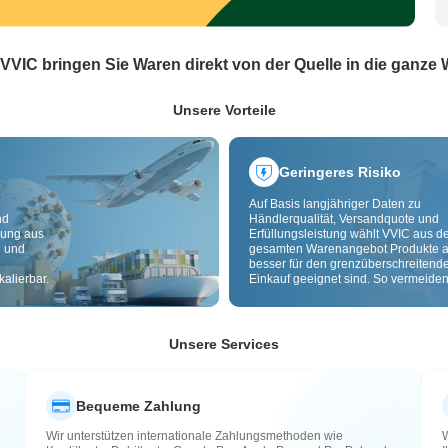
 VVIC bringen Sie Waren direkt von der Quelle in die ganze 
Unsere Vorteile
Geringeres Risiko
Auf Basis langjähriger Daten zu
nd
Händlerqualität, Versandquote und
dung aus
Erfüllungsleistung wählt VVIC aus 
g und
gesamten Warenangebot Produkte a
besser für den grenzüberschreitend
alierbar.
Einkauf geeignet sind. So vermeiden
minderwertige, schlecht lieferbare u
riskante Artikel. Cross-Border-
Qualitätsprüfung und Herkunftslabe
zusätzlich Risiken bei Qualität,
Unsere Services
Zollabwicklung und After-Sales.
Bequeme Zahlung
Wir unterstützen internationale Zahlungsmethoden wie