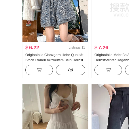
$
6.22
$
7.26
Listings
11
Originalbild Glanzgarn Hohe Qualität
Originalbild Mehr Ba 
Strick Frauen mit weitem Bein Herbst
Herbst/Winter Regen
Winter Abseilen Gefühl Hohe Taille
Kontrastfarbe Retro S
Gerade geschnitten Locker Große
Strick Strickjacke To
Größe Strickgarn Kurz Hose
ins Modisch