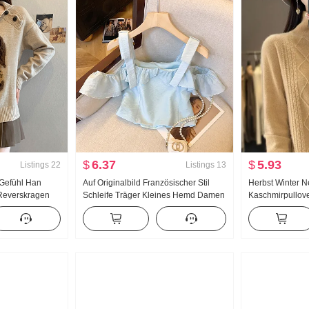
$
6.37
$
5.93
Listings
22
Listings
13
 Gefühl Han
Auf Originalbild Französischer Stil
Herbst Winter 
Reverskragen
Schleife Träger Kleines Hemd Damen
Kaschmirpullov
r Retro Locker
Sommer Süß Spicy Girl Schlank
Reverskragen R
b zu tragen
Schlank Charme Kurz Rüschen
Vielseitig kombi
Strick Unterhe