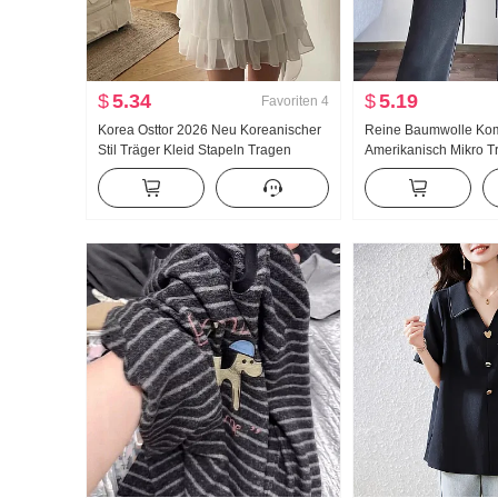
$
5.34
$
5.19
Favoriten
4
Korea Osttor 2026 Neu Koreanischer
Reine Baumwolle Kom
Stil Träger Kleid Stapeln Tragen
Amerikanisch Mikro T
Volantrock Träger
Hosen Damen 2024 He
Neu Hohe Taille Schl
Gefühl Sport Freizeit