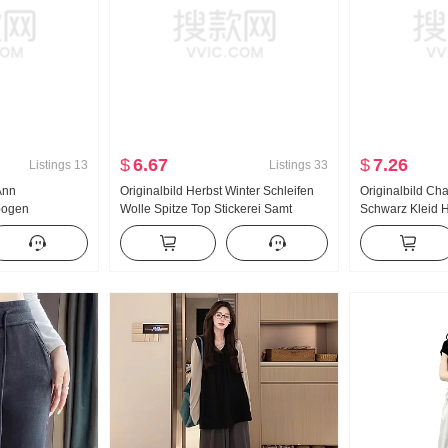
$
6.67
$
7.26
Listings
13
Listings
33
Ann
Originalbild Herbst Winter Schleifen
Originalbild Ch
bogen
Wolle Spitze Top Stickerei Samt
Schwarz Kleid H
chick Wolle
Trägerkleid Zweiteiliges Set
Schlank Mittell
p Locker Damen
Grundieren Stric