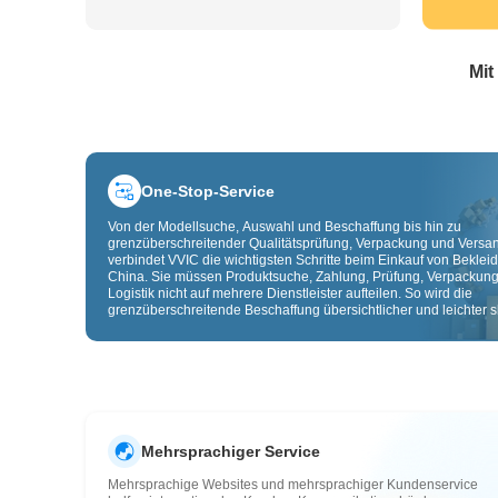
Mit
One-Stop-Service
Von der Modellsuche, Auswahl und Beschaffung bis hin zu
grenzüberschreitender Qualitätsprüfung, Verpackung und Versa
verbindet VVIC die wichtigsten Schritte beim Einkauf von Beklei
China. Sie müssen Produktsuche, Zahlung, Prüfung, Verpackun
Logistik nicht auf mehrere Dienstleister aufteilen. So wird die
grenzüberschreitende Beschaffung übersichtlicher und leichter sk
Mehrsprachiger Service
Mehrsprachige Websites und mehrsprachiger Kundenservice