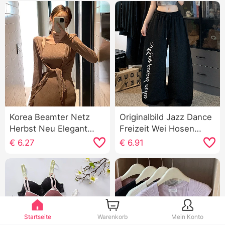
Korea Beamter Netz
Originalbild Jazz Dance
Herbst Neu Elegant
Freizeit Wei Hosen
Fräulein Schulterpolster
Damen Locker Schlank
€
6.27
€
6.91
Träger Körper Kleid
Jogginghose Abseilen
Strickjacke Jacke Mode
Gefühl Komfort Weite
Anzug
Hose Bündchen
Startseite
Warenkorb
Mein Konto