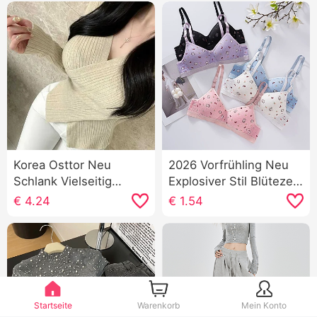
Korea Osttor Neu
2026 Vorfrühling Neu
Schlank Vielseitig
Explosiver Stil Blütezeit
kombinierbar Sexy
Kätzchen Niedlich
€
4.24
€
1.54
Kreuz V-Ausschnitt
Muster Innerhalb Gürtel
Charme Zeigen Figur
Brust Pad Schlank
Weiblichkeit Langarm
Leibchen Frauen
Strickpullover
Startseite
Warenkorb
Mein Konto