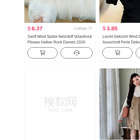
$
6.37
$
3.85
Listings
77
Sanft Wind Spitze Netzstoff Volantrock
Leicht Gekocht Wind
Plissee Halber Rock Damen 2026
Ausschnitt Perle Deko
Frühling/Sommer Vielseitig
Strickpullover Damen
kombinierbar Schlank Ein Wort
Schlank Schlank Schult
Großes Pendel Maxikleid