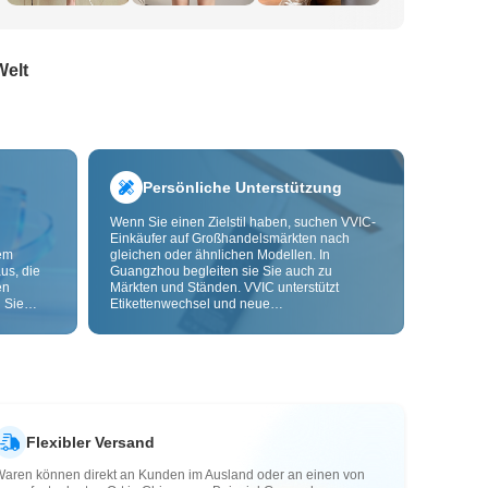
Welt
Persönliche Unterstützung
Wenn Sie einen Zielstil haben, suchen VVIC-
Einkäufer auf Großhandelsmärkten nach
dem
gleichen oder ähnlichen Modellen. In
us, die
Guangzhou begleiten sie Sie auch zu
en
Märkten und Ständen. VVIC unterstützt
 Sie
Etikettenwechsel und neue
nd
Verpackungsbeutel und bietet bald OEM-
Anpassung nach Bild oder Muster, damit Ihre
ls senken
Beschaffung kontrollierbarer wird und besser
zu Ihren Geschäftsabläufen passt.
Flexibler Versand
Waren können direkt an Kunden im Ausland oder an einen von