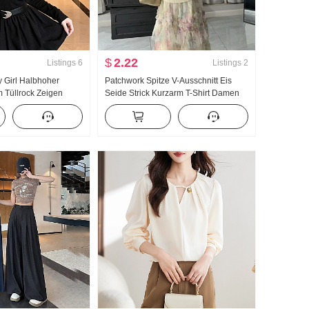
$
2.22
Listings
6
Listings
2
y Girl Halbhoher
Patchwork Spitze V-Ausschnitt Eis
 Tüllrock Zeigen
Seide Strick Kurzarm T-Shirt Damen
ütenknospen Minirock
Sommer dünne Ausführung Außerhalb
liert Kleid
Nehmen Schlank Schlank Einzigartig
Hübsch Top