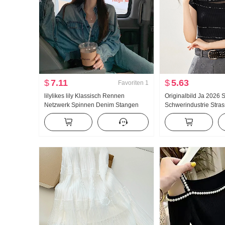
$
7.11
$
5.63
Favoriten
1
lilylikes lily Klassisch Rennen
Originalbild Ja 2026 S
Netzwerk Spinnen Denim Stangen
Schwerindustrie Stras
Qualität Außerhalb Kiefer Innerhalb
Strick Kurzarm T-Shi
Ziemlich Denim Hemd
Schlank Design Gefüh