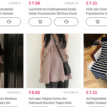
$
7.56
$
7.11
Listings
9
Listings
16
hulterfrei
Leicht fett mm Frühling/Herbst Große
2026 Jahr Som
en Sommer
Größe Französischer Stil Rose Druck
Französischer S
n Gefühl
Kleid Frauen Design Gefühl Tailliert
Nischenproduk
ese Gut
Schlank Blumenmuster Lang Rock
Damen bekleidu
Top
Hübsch Super G
Damen
$
6.82
$
7.11
Verkäufe
1
Favoriten
2
warz Bandeau
Auf Lager Original Korea chic
Auf Originalbild
icy Girl
Patchwork Rüschen Träger Kleid
Gefühl Schwarz 