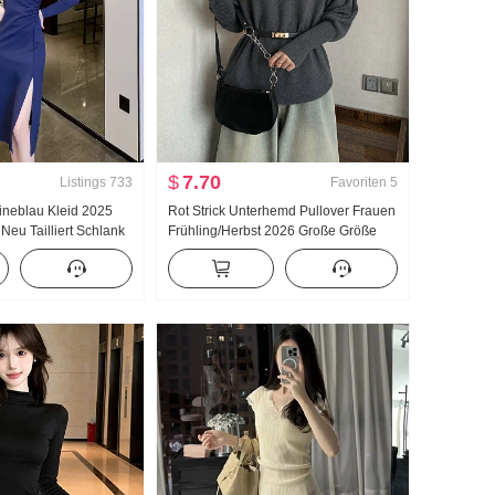
$
7.70
Listings
733
Favoriten
5
rineblau Kleid 2025
Rot Strick Unterhemd Pullover Frauen
Neu Tailliert Schlank
Frühling/Herbst 2026 Große Größe
an Langarm Geteilter
Fett mm Mittellang Schnürung Tailliert
Abdeckung Bauch Top