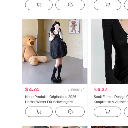
Leopardenmuster Rock Damen Tief v
Bleistiftrock Acetat T
Sexy Schlank Tailliert Kleid
Kleid
$
4.74
$
6.37
Listings
34
Neue Produkte Originalbild 2026
Sanft Formel Design 
Herbst Winter Für Schwangere
Knopfleiste V-Ausschn
Blütenknospen Blumenmuster
Schlank Strick Unter
Trägerkleid Locker Abdeckung Fleisch
Modisch
Strick Grundieren Zweiteiliges Set