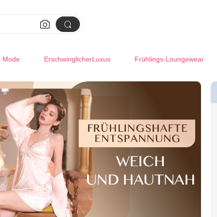


m Mode
ErschwinglicherLuxus
Frühlings-Loungewear