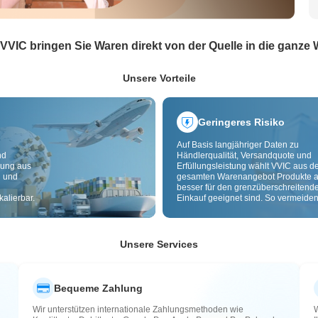
 VVIC bringen Sie Waren direkt von der Quelle in die ganze 
Unsere Vorteile
Geringeres Risiko
Auf Basis langjähriger Daten zu
nd
Händlerqualität, Versandquote und
dung aus
Erfüllungsleistung wählt VVIC aus 
g und
gesamten Warenangebot Produkte a
besser für den grenzüberschreitend
alierbar.
Einkauf geeignet sind. So vermeiden
minderwertige, schlecht lieferbare u
riskante Artikel. Cross-Border-
Qualitätsprüfung und Herkunftslabe
zusätzlich Risiken bei Qualität,
Unsere Services
Zollabwicklung und After-Sales.
Bequeme Zahlung
Wir unterstützen internationale Zahlungsmethoden wie