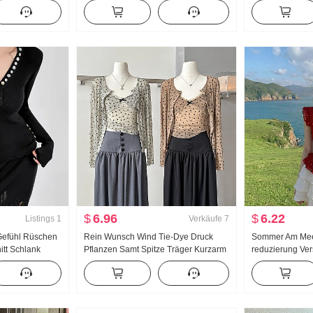
ag Seide Kurz
Frauen
2024 Frühling 
Ausländische A
Schlank
$
6.96
$
6.22
Listings
1
Verkäufe
7
Gefühl Rüschen
Rein Wunsch Wind Tie-Dye Druck
Sommer Am Meer
itt Schlank
Pflanzen Samt Spitze Träger Kurzarm
reduzierung Ver
hemd Top
Sonnenschutz Strickjacke
Stil Süß Rot Po
Torte Kleiderset