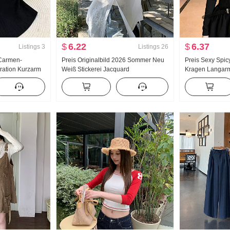
$
6.22
$
6.37
Listings
3
Listings
26
 Carmen-
Preis Originalbild 2026 Sommer Neu
Preis Sexy Spic
ration Kurzarm
Weiß Stickerei Jacquard
Kragen Langarm
 Sommer Petite
Sonnenschutz Hemd Frauen dünne
Lange Beine Bl
erfrei Top t
Ausführung Locker Vielseitig
Zeigen Figur Tail
kombinierbar Top