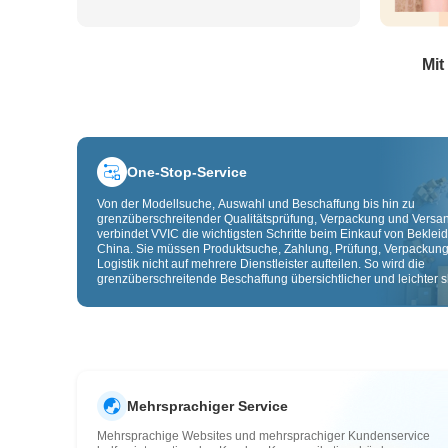
Mit
One-Stop-Service
Von der Modellsuche, Auswahl und Beschaffung bis hin zu
grenzüberschreitender Qualitätsprüfung, Verpackung und Versa
verbindet VVIC die wichtigsten Schritte beim Einkauf von Beklei
China. Sie müssen Produktsuche, Zahlung, Prüfung, Verpackun
Logistik nicht auf mehrere Dienstleister aufteilen. So wird die
grenzüberschreitende Beschaffung übersichtlicher und leichter sk
Mehrsprachiger Service
Mehrsprachige Websites und mehrsprachiger Kundenservice