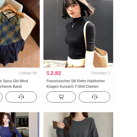
$
2.82
Listings
56
Favoriten
1
is Spicy Girl Wind
Französischer Stil Retro Halbhoher
atchwork Band
Kragen Kurzarm T-Shirt Damen
m Träger Kleid Top
Frühherbst Kurz Schlank Vielseitig
kombinierbar Schlank Charme
Freizeit Spicy Girl Top