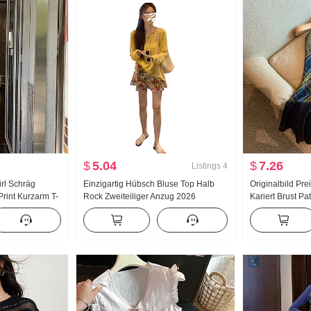
$
5.04
$
7.26
Listings
4
rl Schräg
Einzigartig Hübsch Bluse Top Halb
Originalbild Pre
rint Kurzarm T-
Rock Zweiteiliger Anzug 2026
Kariert Brust P
Sommer Neu Dieses Jahr Pop
Hypotenuse Sau
Explosiver Stil Damen bekleidung