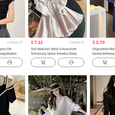
$
7.11
$
3.70
Listings
15
Listings
31
picy Girl
Süß Mädchen Wind V-Ausschnitt
Originalbild Ma
sapplikation
Schnürung Spitze Ärmellos Baby
Herbst kleidung 
rt Damen Neu
hemd Damen Sommer Design Gefühl
Charme Göttin F
l Top
Locker Ein Wort Lotus blatt Rock
Rock
Weste