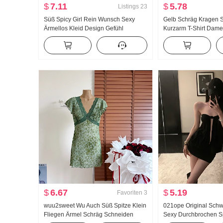
$
7.11
$
5.78
Listings
23
Süß Spicy Girl Rein Wunsch Sexy
Gelb Schräg Kragen Sc
Ärmellos Kleid Design Gefühl
Kurzarm T-Shirt Dam
Nachtclub Mode Enganliegend Spitze
Tragen Nehmen Desig
Träger Bleistiftrock Maxikleid
Einzigartig Hübsch Ri
aussehend Von Kurz 
$
6.67
$
5.19
Favoriten
3
wuu2sweet Wu Auch Süß Spitze Klein
021ope Original Sch
Fliegen Ärmel Schräg Schneiden
Sexy Durchbrochen Sp