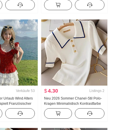
Neu Pendeln
Handarbeit Häkelspitze Polo-Kragen
tmosphäre Hohe Taille
Kleid
$
4.30
Verkäufe
53
Listings
2
 Urlaub Wind Alters
Neu 2026 Sommer Chanel-Stil Polo-
spielt Französischer
Kragen Minimalistisch Kontrastfarbe
lka Dots Top Weiß
Seite Schlank Eis Seide Strickpullover
Kurzarm Damen