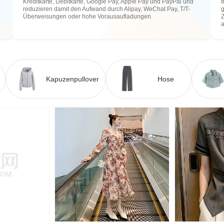
Kreditkarte, Debitkarte, Google Pay, Apple Pay und PayPal und
I
reduzieren damit den Aufwand durch Alipay, WeChat Pay, T/T-
g
Überweisungen oder hohe Vorausaufladungen.
Z
Kapuzenpullover
Hose