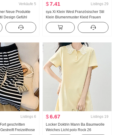
$
7.41
Verkäufe
5
Listings
29
mer Neue Produkte
sya Xi Klein West Französischer Stil
til Design Gefühl
Klein Blumenmuster Kleid Frauen
t Mode Charme
Sommer Elastizität Fang Kragen
ng Einzigartig
Tailliert Lang Kurz Trägerkleid Haar
ut aussehend Top
Kreis
$
6.67
Listings
6
Listings
19
 Fort geschritten
Locker Doktrin Mann Ba Baumwolle
Gestreift Freizeithose
Weiches Licht polo Rock 26