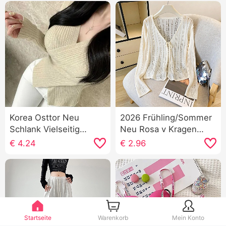
Korea Osttor Neu
2026 Frühling/Sommer
Schlank Vielseitig
Neu Rosa v Kragen
kombinierbar Sexy
Schnürung
€
4.24
€
2.96
Kreuz V-Ausschnitt
Durchbrochen Strick
Charme Zeigen Figur
Strickjacke Damen
Weiblichkeit Langarm
Sonnenschutz Bluse
Strickpullover
Außerhalb Fing
Kleidung
Startseite
Warenkorb
Mein Konto