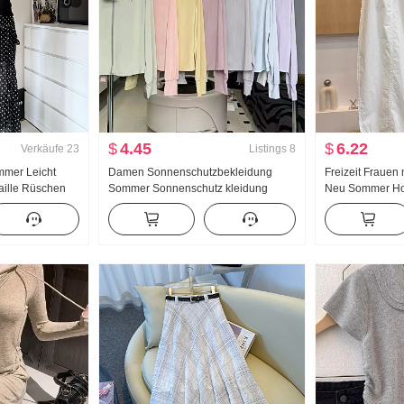
$
4.45
$
6.22
Verkäufe
23
Listings
8
mmer Leicht
Damen Sonnenschutzbekleidung
Freizeit Frauen
aille Rüschen
Sommer Sonnenschutz kleidung
Neu Sommer Hoh
 Dots Halber
Nylon dünne Ausführung Eis Seide
Große Größe Pet
g Schulter
Atmungsaktiv Jacke Locker Große
Locker Neun Pu
Größe Hoodie