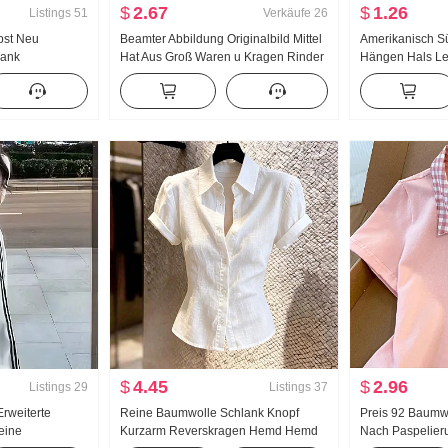
$
2.67
$
1.26
Listings
51
Verkäufe
26
bst Neu
Beamter Abbildung Originalbild Mittel
Amerikanisch S
lank
Hat Aus Groß Waren u Kragen Rinder
Hängen Hals Le
häre Design
knochen Schnalle I-Zeichen Weste
Sommer Außerha
 Gestreift
Träger Breite Beine Bodenlang Sport
Innerhalb Nehm
md Frauen
Lange Hose Anzug
Girl Strick Ban
$
4.45
$
2.96
Listings
29
Listings
37
rweiterte
Reine Baumwolle Schlank Knopf
Preis 92 Baumw
eine
Kurzarm Reverskragen Hemd Hemd
Nach Paspelieru