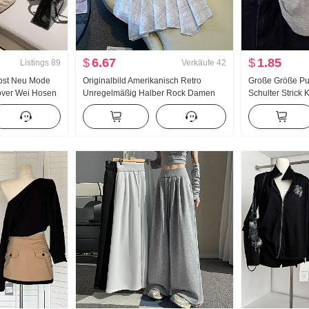
$
6.67
$
1.85
Listings
89
Verkäufe
42
rbst Neu Mode
Originalbild Amerikanisch Retro
Große Größe Pu
lover Wei Hosen
Unregelmäßig Halber Rock Damen
Schulter Strick
a nzug Damen
Leinen Mittel-Langer Rock Kariert A-
Sommer Design 
Linien-Rock Unregelmäßig
Klein Fliegen Ä
Fischschwanz Pendel Rock