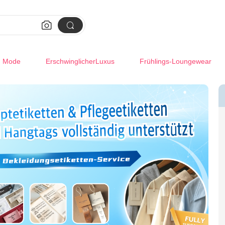


m Mode
ErschwinglicherLuxus
Frühlings-Loungewear