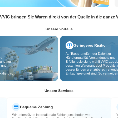
 VVIC bringen Sie Waren direkt von der Quelle in die ganze 
Unsere Vorteile
Geringeres Risiko
Auf Basis langjähriger Daten zu
nd
Händlerqualität, Versandquote und
dung aus
Erfüllungsleistung wählt VVIC aus 
g und
gesamten Warenangebot Produkte a
besser für den grenzüberschreitend
alierbar.
Einkauf geeignet sind. So vermeiden
minderwertige, schlecht lieferbare u
riskante Artikel. Cross-Border-
Qualitätsprüfung und Herkunftslabe
zusätzlich Risiken bei Qualität,
Unsere Services
Zollabwicklung und After-Sales.
Bequeme Zahlung
Wir unterstützen internationale Zahlungsmethoden wie