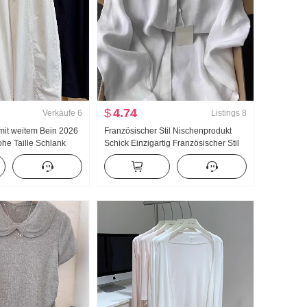
$
4.74
Verkäufe
6
Listings
8
 mit weitem Bein 2026
Französischer Stil Nischenprodukt
e Taille Schlank
Schick Einzigartig Französischer Stil
ite Minimalistisch
Leicht Gekocht Wind Blau Polo-
nkte Machete Hosen
Kragen Langarm Hemd Frauen