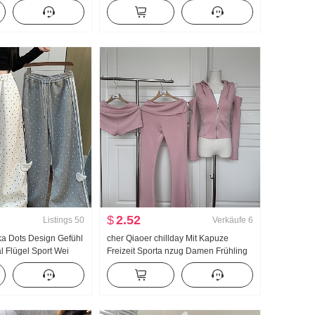
ragen T-Shirt Schlank
Puppenkragen Hemd Frauen
Französischer Stil Retro
Sonnenschutz Strickjacke
$
2.52
Listings
50
Verkäufe
6
lka Dots Design Gefühl
cher Qiaoer chillday Mit Kapuze
l Flügel Sport Wei
Freizeit Sporta nzug Damen Frühling
u Leicht Asien Wind
Schulterfrei Jacke Schlaghose
geschnitten Schlank
Dreiteiliges Set