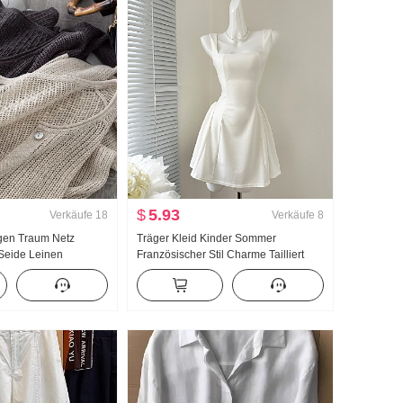
$
5.93
Verkäufe
18
Verkäufe
8
gen Traum Netz
Träger Kleid Kinder Sommer
 Seide Leinen
Französischer Stil Charme Tailliert
len Loch
Schlank Trägerkleid Minirock
rick Strickjacke
lage Sonnenschutz