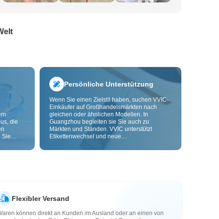
Welt
Persönliche Unterstützung
Wenn Sie einen Zielstil haben, suchen VVIC-
Einkäufer auf Großhandelsmärkten nach
dem
gleichen oder ähnlichen Modellen. In
us, die
Guangzhou begleiten sie Sie auch zu
en
Märkten und Ständen. VVIC unterstützt
 Sie
Etikettenwechsel und neue
nd
Verpackungsbeutel und bietet bald OEM-
Anpassung nach Bild oder Muster, damit Ihre
ls senken
Beschaffung kontrollierbarer wird und besser
zu Ihren Geschäftsabläufen passt.
Flexibler Versand
Waren können direkt an Kunden im Ausland oder an einen von