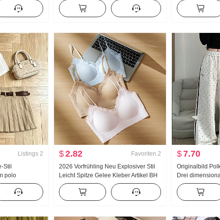
rühling/Herbst
Damen 2026 Sommer Fort geschritten
Süß Kurz Polo-K
erbar Gestreift
Gefühl Leicht Luxus Sanft Wind Top
Petite Modisch
ose
$
2.82
$
7.70
Listings
2
Favoriten
2
-Stil
2026 Vorfrühling Neu Explosiver Stil
Originalbild Po
m polo
Leicht Spitze Gelee Kleber Artikel BH
Drei dimensiona
 Damen 2026
Innerhalb Gürtel Brust Pad Schlank
Hosen Damen Ne
ut aussehend
Weste Frauen
Locker Gerade 
Freizeithose