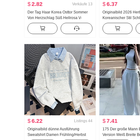
$
2.82
$
6.37
Verkäufe
13
Der Tag Haar Korea Osttor Sommer
Originalbild 2026 Her
Von Herzschlag Süß Hellrosa V-
Koreanischer Stil Sch
Ausschnitt Schlank T-Shirt to059
Ausländische Atmosp
Mädchen
Gefühl Nischenprodukt
Tailliert Langarm He
$
6.22
$
7.41
Listings
44
Originalbild dünne Ausführung
175 Der große Mann E
Sweatshirt Damen Frühling/Herbst
Version Weiß Breite B