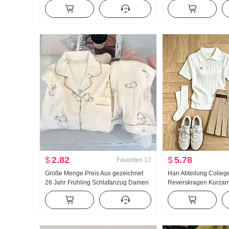
Neu Han Abteilung Falsches
Jogginghose Damen F
Zweiteiler Locker Dorn Stickerei
Neu Vielseitig kombini
Gestreift Polo-Kragen Top
Freizeit Bodenlang H
$
2.82
$
5.78
Favoriten
17
Große Menge Preis Aus gezeichnet
Han Abteilung College
26 Jahr Frühling Schlafanzug Damen
Reverskragen Kurzar
Neu Wolken Baumwolle Langarm
Strickpullover Anzug
Klein Reverskragen Home Service
Sommer Neu Riese G
Anzug Live-Übertragung Hoch
Plissee Rock
Produkt