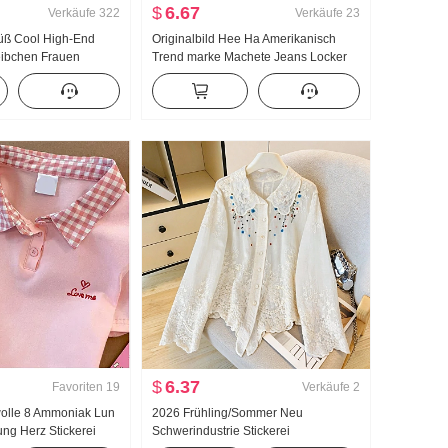
$
6.67
Verkäufe
322
Verkäufe
23
üß Cool High-End
Originalbild Hee Ha Amerikanisch
ibchen Frauen
Trend marke Machete Jeans Locker
lb zu tragen
Breite Beine Freizeit Hose
en Unterhemd Spicy
deau Top
$
6.37
Favoriten
19
Verkäufe
2
olle 8 Ammoniak Lun
2026 Frühling/Sommer Neu
ng Herz Stickerei
Schwerindustrie Stickerei