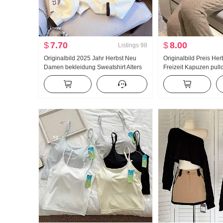
$
7.70
$
8.00
Listings
98
Originalbild 2025 Jahr Herbst Neu
Originalbild Preis He
Damen bekleidung Sweatshirt Alters
Freizeit Kapuzen pul
reduzierung Die Hälfte
Schlank Anzug Sport
Reißverschluss Mode Polo-Kragen
Modisch
Freizeit Vielseitig kombinierbar
Schlank