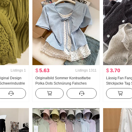
$
5.63
$
3.70
Listings
1
Listings
1311
iginal Design
Originalbild Sommer Kontrastfarbe
Lässig Fan Fan
Schwerindustrie
Polka Dots Schnürung Falsches
Strickjacke Tag
Damen Herbst
Zweiteiler Kurzarm T-Shirt Damen
Handarbeit Wäh
Sommer Neu Süßer Stil
Durchbrochen St
Nischenprodukt Top
Damen Klimaan
hemd