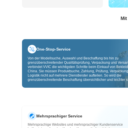
Mit
One-Stop-Service
Von der Modellsuche, Auswahl und Beschaffung bis hin zu
grenzüberschreitender Qualitätsprüfung, Verpackung und Versa
verbindet VVIC die wichtigsten Schritte beim Einkauf von Beklei
China. Sie müssen Produktsuche, Zahlung, Prüfung, Verpackun
Logistik nicht auf mehrere Dienstleister aufteilen. So wird die
grenzüberschreitende Beschaffung übersichtlicher und leichter sk
Mehrsprachiger Service
Mehrsprachige Websites und mehrsprachiger Kundenservice