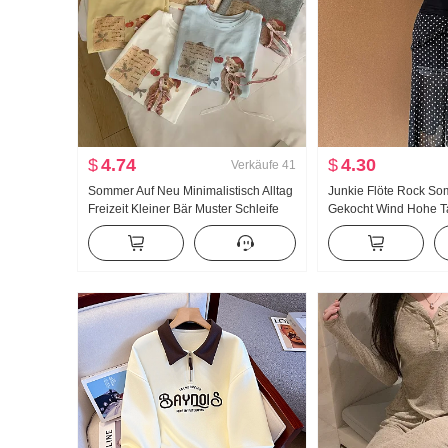
$
4.74
$
4.30
Verkäufe
41
Sommer Auf Neu Minimalistisch Alltag
Junkie Flöte Rock So
Freizeit Kleiner Bär Muster Schleife
Gekocht Wind Hohe T
Locker Nischenprodukt Kurzarm T-
Schlitz Schwarz Polka
Shirt Koreanischer Stil Strick Top
Rock Tag Seide Schrä
Kleidung