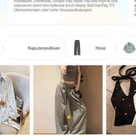
Kreditkarte, Debitkarte, Google Pay, Apple Pay und PayPal und
I
reduzieren damit den Aufwand durch Alipay, WeChat Pay, T/T-
g
Überweisungen oder hohe Vorausaufladungen.
Z
Kapuzenpullover
Hose