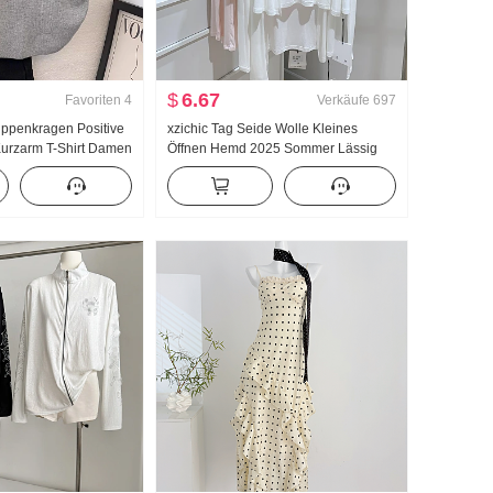
$
6.67
Favoriten
4
Verkäufe
697
ppenkragen Positive
xzichic Tag Seide Wolle Kleines
 Kurzarm T-Shirt Damen
Öffnen Hemd 2025 Sommer Lässig
Gefühl Kurz Schlank
Wind Top Neu Strick Fallen Schulter
rmel Mitgefühl Top
Dünn Jacke Frauen