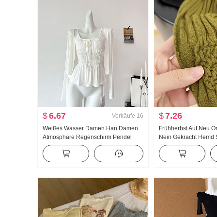
$
6.67
$
7.26
Verkäufe
16
Weißes Wasser Damen Han Damen
Frühherbst Auf Neu Or
Atmosphäre Regenschirm Pendel
Nein Gekracht Hemd 
Groß u Kragen Träger Zwei Tragen
Jacquard Strick Top 
Design Gefühl Strickjacke Damen
Neu Schlank
Sommer Schlank Träger Top