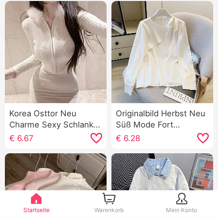
Korea Osttor Neu
Originalbild Herbst Neu
Charme Sexy Schlank
Süß Mode Fort
Schlank Kurz Mit
geschritten Satin
€
6.67
€
6.28
Kapuze Texturen
Schärpe Schleife
Reißverschluss
Chiffon Französischer
Langarm Strickpullover
Stil Hemd Damen
Top
oberteile
Startseite
Warenkorb
Mein Konto