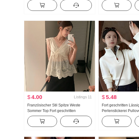
Schlank A-Linien-Rock Mode Design
Schlüsselbein Klein
Gefühl Unregelmäßig Bleistiftrock
spitze Schönheit Rüc
Weste
$
4.00
$
5.48
Listings
11
Französischer Stil Spitze Weste
Fort geschritten Läss
Sommer Top Fort geschritten
Perlenstickerei Pullo
Minimalistisch Mode Weste Top
Herbst Winter 2025 N
Träger Spitze Klein Top Damen Sexy
Gefühl Locker Verdick
Nehmen Strickpullove