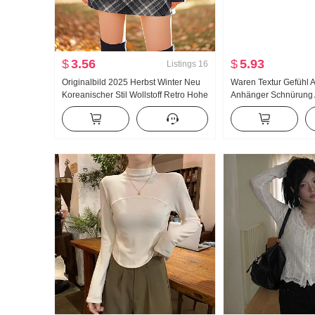
$
3.56
$
5.93
Listings
16
Originalbild 2025 Herbst Winter Neu
Waren Textur Gefühl 
Koreanischer Stil Wollstoff Retro Hohe
Anhänger Schnürung 
Taille chic Warmhaltend Schräg Gitter
Hosen Damen Hohe Ta
Bleistiftrock Ein Wort Halb Rock
Gerade Hose Hoch Se
Klebreis Hosen