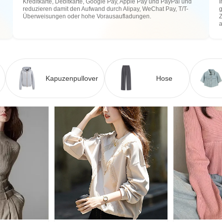
Kreditkarte, Debitkarte, Google Pay, Apple Pay und PayPal und
I
reduzieren damit den Aufwand durch Alipay, WeChat Pay, T/T-
g
Überweisungen oder hohe Vorausaufladungen.
Z
Kapuzenpullover
Hose