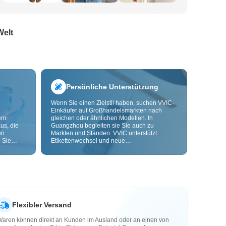
Welt
Persönliche Unterstützung
Wenn Sie einen Zielstil haben, suchen VVIC-
Einkäufer auf Großhandelsmärkten nach
dem
gleichen oder ähnlichen Modellen. In
us, die
Guangzhou begleiten sie Sie auch zu
en
Märkten und Ständen. VVIC unterstützt
 Sie
Etikettenwechsel und neue
nd
Verpackungsbeutel und bietet bald OEM-
Anpassung nach Bild oder Muster, damit Ihre
ls senken
Beschaffung kontrollierbarer wird und besser
zu Ihren Geschäftsabläufen passt.
Flexibler Versand
Waren können direkt an Kunden im Ausland oder an einen von