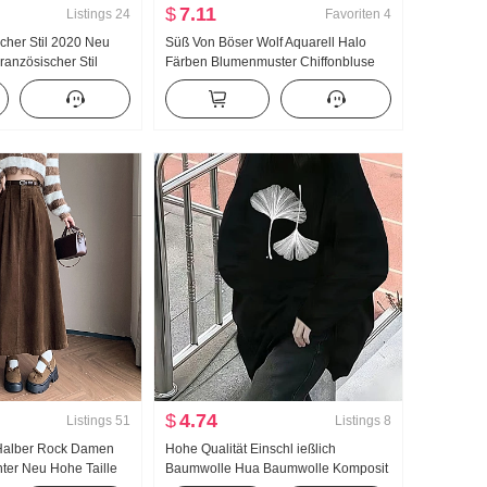
$
7.11
Listings
24
Favoriten
4
cher Stil 2020 Neu
Süß Von Böser Wolf Aquarell Halo
ranzösischer Stil
Färben Blumenmuster Chiffonbluse
ailliert Schlank
Frau Kragen Design Gefühl Schlank
ler Schulterfrei
Kampf 揽 Kleines Hemd Top
pullover Damen
$
4.74
Listings
51
Listings
8
Halber Rock Damen
Hohe Qualität Einschl ießlich
ter Neu Hohe Taille
Baumwolle Hua Baumwolle Komposit