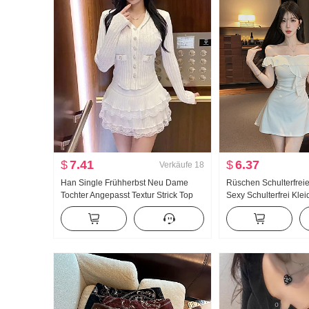
$
7.41
$
6.37
Verkäufe
18
Han Single Frühherbst Neu Dame
Rüschen Schulterfreie
Tochter Angepasst Textur Strick Top
Sexy Schulterfrei Kle
Stil Hohe Taille Char
Schlank Ein Wort Min