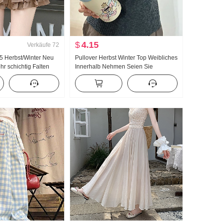
$
4.15
Verkäufe
72
25 Herbst/Winter Neu
Pullover Herbst Winter Top Weibliches
r schichtig Falten
Innerhalb Nehmen Seien Sie
ille Volantrock
vorsichtig Kapitän Ärmel Hemd Neu
amen
Vielseitig kombinierbar Mode Schlank
Charme