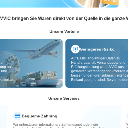
 VVIC bringen Sie Waren direkt von der Quelle in die ganze 
Unsere Vorteile
Geringeres Risiko
Auf Basis langjähriger Daten zu
nd
Händlerqualität, Versandquote und
dung aus
Erfüllungsleistung wählt VVIC aus 
g und
gesamten Warenangebot Produkte a
besser für den grenzüberschreitend
alierbar.
Einkauf geeignet sind. So vermeiden
minderwertige, schlecht lieferbare u
riskante Artikel. Cross-Border-
Qualitätsprüfung und Herkunftslabe
zusätzlich Risiken bei Qualität,
Unsere Services
Zollabwicklung und After-Sales.
Bequeme Zahlung
Wir unterstützen internationale Zahlungsmethoden wie