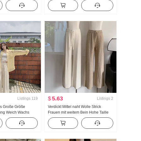
il Großes Pendel
cvc Ripp Rundhals Druck Sweatshirt
g Schritt Schlank
Damen Paar Normal Gefüttert
ger Rock
$
5.63
Listings
119
Listings
2
eis Große Größe
Verdickt Mittel naht Wolle Strick
ung Weich Wachs
Frauen mit weitem Bein Hohe Taille
emd Polka Dots
Abseilen Gefühl Herbst Winter Schmal
Mikro Durch
Ausgabe Bodenlang Hosen
iteiliges Set Modisch
Außerhalb zu tragen Lange Hose
Gerade Hose