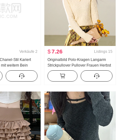
$
7.26
Verkäufe
2
Listings
15
 Chanel-Stil Kariert
Originalbild Polo-Kragen Langarm
n mit weitem Bein
Strickpullover Pullover Frauen Herbst
eu Verdickt Hohe
Winter Vorfrühling Schlank Innerhalb
 Gefühl Gerade Hose
Nehmen Unterhemd Kurz Top