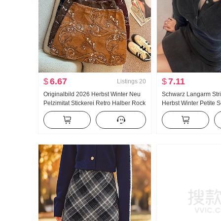
$
6.67
$
7.11
Listings
20
Originalbild 2026 Herbst Winter Neu
Schwarz Langarm Stri
Pelzimitat Stickerei Retro Halber Rock
Herbst Winter Petite 
Pei Lee S Stickerei Minirock Damen
Spicy Girl Charme In
Mit Sicherheit Hosen
Grundieren Bleistiftro