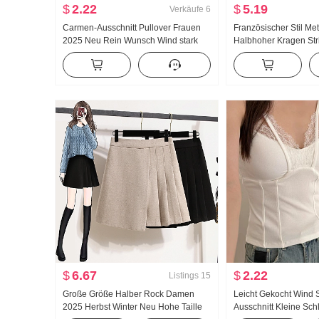
$
2.22
$
5.19
Verkäufe
6
Carmen-Ausschnitt Pullover Frauen
Französischer Stil Me
2025 Neu Rein Wunsch Wind stark
Halbhoher Kragen Str
Reverskragen Schulterfrei Sanft
Damen Herbst Winter 
Charme Langarm Strickpullover
Pullover Fort geschrit
Herbst/Winter
Schlank Innerhalb Fi
$
6.67
$
2.22
Listings
15
Große Größe Halber Rock Damen
Leicht Gekocht Wind S
2025 Herbst Winter Neu Hohe Taille
Ausschnitt Kleine Sch