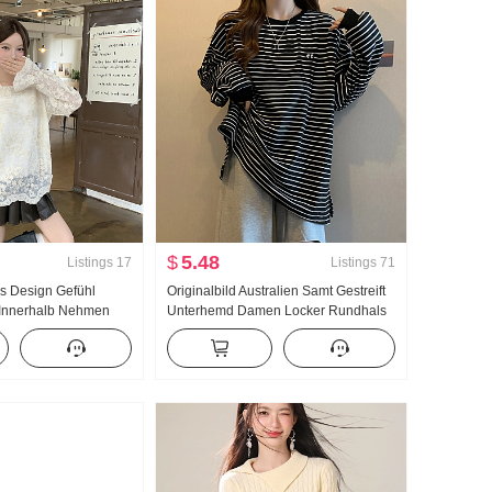
$
5.48
Listings
17
Listings
71
is Design Gefühl
Originalbild Australien Samt Gestreift
t Innerhalb Nehmen
Unterhemd Damen Locker Rundhals
Stapeln Tragen Top
Herbst Winter Gefüttert 2025
Warmhaltend Top Langarm T-Shirt