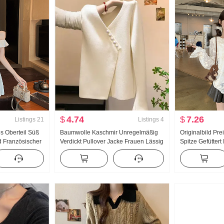
$
4.74
$
7.26
Listings
21
Listings
4
s Oberteil Süß
Baumwolle Kaschmir Unregelmäßig
Originalbild Pre
id Französischer
Verdickt Pullover Jacke Frauen Lässig
Spitze Gefütter
me Schlank
Wind Top chic
Stickerei Hemd 
irock Modisch