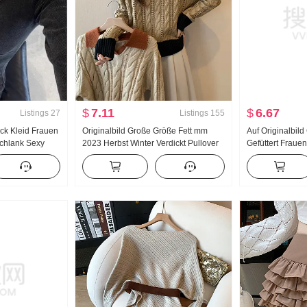
$
7.11
$
6.67
Listings
27
Listings
155
ck Kleid Frauen
Originalbild Große Größe Fett mm
Auf Originalbild
Schlank Sexy
2023 Herbst Winter Verdickt Pullover
Gefüttert Fraue
nerhalb Nehmen
Polo-Kragen Chanel-Stil Innerhalb
Herbst Winter N
ck
Nehmen Retro Zopf Strick Top
Taille Abseilen
Warmhaltend