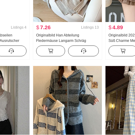
$
7.26
$
4.89
Listings
4
Listings
13
Abseilen
Originalbild Han Abteilung
Originalbild 20
Ausrutscher
Fledermäuse Langarm Schräg
Süß Charme Meh
ille Schlank
Schulter Strickpullover Damen Herbst
Rüschen Hohe Ta
x Preis Locker
Winter Mit Gürtel Tailliert
Halber Rock D
Unregelmäßig Pullover