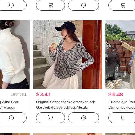
 Schema Kampf
Außerhalb zu tragen Schlank
Koreanischer St
ken Schlank
Bündchen Hosen Pumphose
Falten Abdeckun
Schwangerschaft Nach Kann
Cord Mittel-Lan
getragen werden Lange Hose
$
3.41
$
5.48
Listings
1
ig Wind Grau
Original Schneeflocke Amerikanisch
Originalbild Pr
ver Frauen
Gestreift Reißverschluss Absatz
Damen bekleid
eu Locker
Sonnenschutz Strickjacke Langarm
Sonnenschutz H
t Innerhalb
Damen Sommer dünne Ausführung V-
Weste Schlank 
r
Ausschnitt Bluse Top Mit Kapuze
Freizeithose Dre