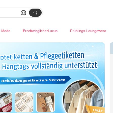


m Mode
ErschwinglicherLuxus
Frühlings-Loungewear