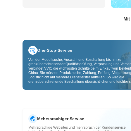
Mit
One-Stop-Service
Von der Modellsuche, Auswahl und Beschaffung bis hin zu
grenzüberschreitender Qualitätsprüfung, Verpackung und Versa
verbindet VVIC die wichtigsten Schritte beim Einkauf von Beklei
China. Sie müssen Produktsuche, Zahlung, Prüfung, Verpackun
Logistik nicht auf mehrere Dienstleister aufteilen. So wird die
grenzüberschreitende Beschaffung übersichtlicher und leichter sk
Mehrsprachiger Service
Mehrsprachige Websites und mehrsprachiger Kundenservice