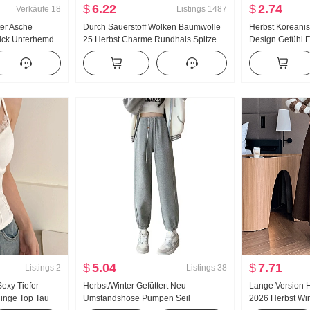
$
6.22
$
2.74
Verkäufe
18
Listings
1487
ter Asche
Durch Sauerstoff Wolken Baumwolle
Herbst Koreanis
ick Unterhemd
25 Herbst Charme Rundhals Spitze
Design Gefühl F
Verdickt Wolle
Locker Elastizität Versteckt Fleisch
Nischenprodukt T
ten Gefühl
Petite Sweatshirt Damen oberteile
Falsches Zweitei
ng Kleidung
Langarm Strick
$
5.04
$
7.71
Listings
2
Listings
38
exy Tiefer
Herbst/Winter Gefüttert Neu
Lange Version 
linge Top Tau
Umstandshose Pumpen Seil
2026 Herbst Win