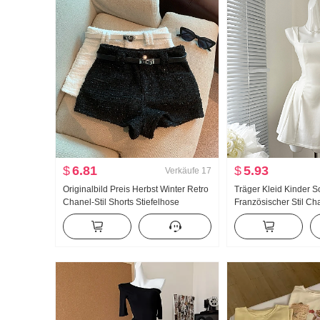
$
6.81
$
5.93
Verkäufe
17
Originalbild Preis Herbst Winter Retro
Träger Kleid Kinder 
Chanel-Stil Shorts Stiefelhose
Französischer Stil Cha
Schlank Trägerkleid M