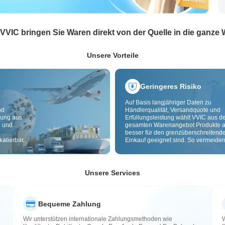
 VVIC bringen Sie Waren direkt von der Quelle in die ganze 
Unsere Vorteile
Geringeres Risiko
Auf Basis langjähriger Daten zu
nd
Händlerqualität, Versandquote und
dung aus
Erfüllungsleistung wählt VVIC aus 
g und
gesamten Warenangebot Produkte a
besser für den grenzüberschreitend
alierbar.
Einkauf geeignet sind. So vermeiden
minderwertige, schlecht lieferbare u
riskante Artikel. Cross-Border-
Qualitätsprüfung und Herkunftslabe
zusätzlich Risiken bei Qualität,
Unsere Services
Zollabwicklung und After-Sales.
Bequeme Zahlung
Wir unterstützen internationale Zahlungsmethoden wie