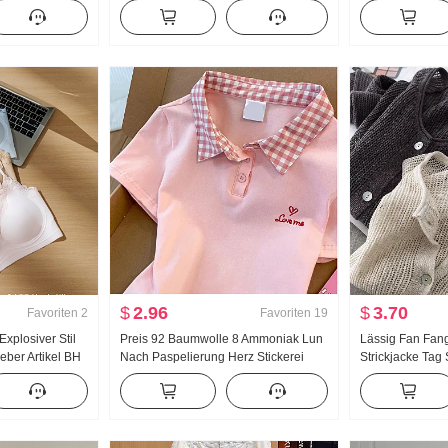
Frauen
Jogginghose Damen Frühling/Herbst
Jacquard Stric
ro
Neu Vielseitig kombinierbar Gestreift
Neu Schlank
acke
Freizeit Bodenlang Hose
$
2.96
$
3.70
Favoriten
2
Favoriten
19
xplosiver Stil
Preis 92 Baumwolle 8 Ammoniak Lun
Lässig Fan Fan
eber Artikel BH
Nach Paspelierung Herz Stickerei
Strickjacke Tag
t Pad Schlank
Süß Kurz Polo-Kragen T-Shirt Schlank
Handarbeit Wäh
Petite Modisch
Durchbrochen St
Damen Klimaan
hemd