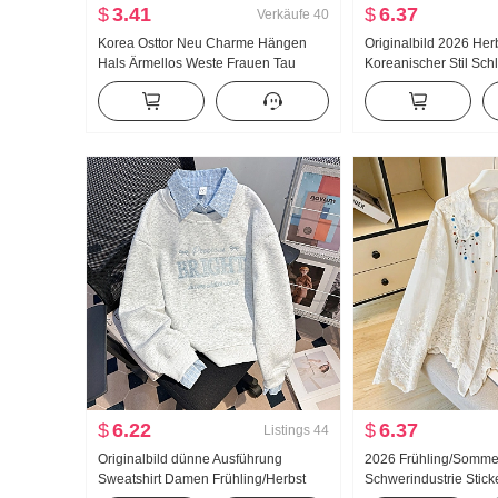
$
3.41
$
6.37
Verkäufe
40
Korea Osttor Neu Charme Hängen
Originalbild 2026 Her
Hals Ärmellos Weste Frauen Tau
Koreanischer Stil Sch
Schlüsselbein Weiblichkeit Zeigen
Ausländische Atmosp
Figur Schärpe Top Modisch
Gefühl Nischenprodukt
Tailliert Langarm He
$
6.22
$
6.37
Listings
44
Originalbild dünne Ausführung
2026 Frühling/Somme
Sweatshirt Damen Frühling/Herbst
Schwerindustrie Stick