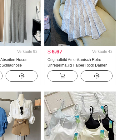
$
6.67
Verkäufe
92
Verkäufe
42
n Abseilen Hosen
Originalbild Amerikanisch Retro
t Schlaghose
Unregelmäßig Halber Rock Damen
r Neu Elegant Lange
Leinen Mittel-Langer Rock Kariert A-
reizeithose Damen
Linien-Rock Unregelmäßig
Fischschwanz Pendel Rock