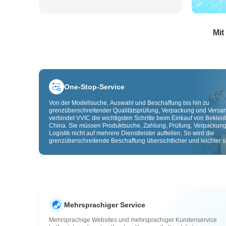
Mit
One-Stop-Service
Von der Modellsuche, Auswahl und Beschaffung bis hin zu
grenzüberschreitender Qualitätsprüfung, Verpackung und Versa
verbindet VVIC die wichtigsten Schritte beim Einkauf von Beklei
China. Sie müssen Produktsuche, Zahlung, Prüfung, Verpackun
Logistik nicht auf mehrere Dienstleister aufteilen. So wird die
grenzüberschreitende Beschaffung übersichtlicher und leichter sk
Mehrsprachiger Service
Mehrsprachige Websites und mehrsprachiger Kundenservice