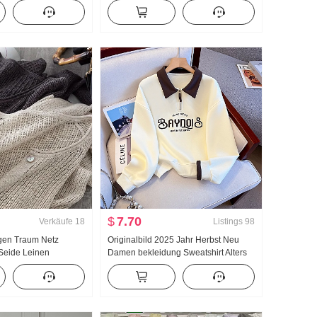
k Top Damen Herbst
Damen 2026 Sommer Fort geschritten
Gefühl Leicht Luxus Sanft Wind Top
$
7.70
Verkäufe
18
Listings
98
gen Traum Netz
Originalbild 2025 Jahr Herbst Neu
 Seide Leinen
Damen bekleidung Sweatshirt Alters
len Loch
reduzierung Die Hälfte
rick Strickjacke
Reißverschluss Mode Polo-Kragen
lage Sonnenschutz
Freizeit Vielseitig kombinierbar
Schlank