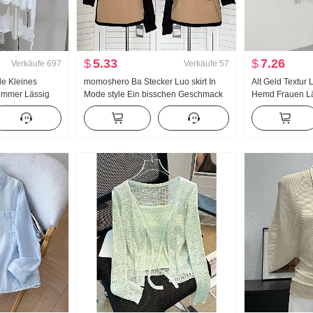
$
5.33
$
7.26
Verkäufe
697
Verkäufe
57
le Kleines
momoshero Ba Stecker Luo skirt In
Alt Geld Textur 
ommer Lässig
Mode style Ein bisschen Geschmack
Hemd Frauen Lä
allen Schulter
de Arbeitskleidung Farbblock Halber
Atmungsaktiv d
Rock
Langarm Hemd