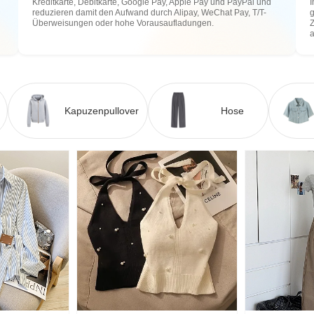
Kreditkarte, Debitkarte, Google Pay, Apple Pay und PayPal und
I
reduzieren damit den Aufwand durch Alipay, WeChat Pay, T/T-
g
Überweisungen oder hohe Vorausaufladungen.
Z
Kapuzenpullover
Hose