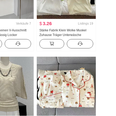
$
3.26
Verkäufe
7
Listings
19
Leinen V-Ausschnitt
Stärke Fabrik Klein Wolke Muskel
ssig Locker
Zuhause Träger Unterwäsche
ünne Ausführung
Rückenfrei Atmungsaktiv Mit Brust
Pad Innerhalb Nehmen Schlank
Außerhalb zu tragen Leibchen Frauen