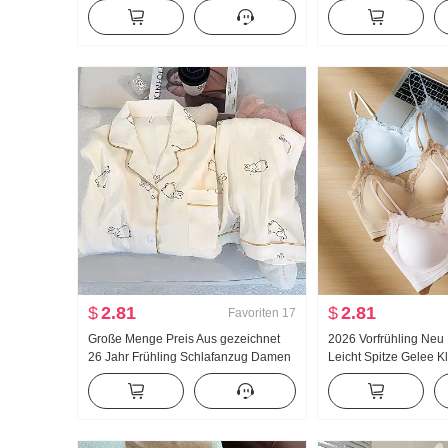
Neu Han Abteilung Falsches
Puppenkragen Hemd 
Zweiteiler Locker Dorn Stickerei
Französischer Stil Ret
Gestreift Polo-Kragen Top
Sonnenschutz Strickj
$
2.81
$
2.81
Favoriten
17
Große Menge Preis Aus gezeichnet
2026 Vorfrühling Neu E
26 Jahr Frühling Schlafanzug Damen
Leicht Spitze Gelee Kl
Neu Wolken Baumwolle Langarm
Innerhalb Gürtel Brus
Klein Reverskragen Home Service
Weste Frauen
Anzug Live-Übertragung Hoch
Produkt