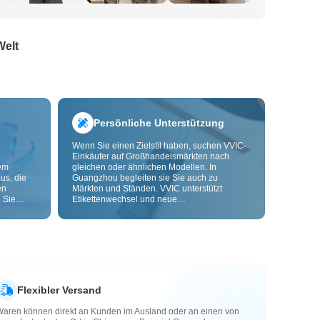
Welt
Persönliche Unterstützung
Wenn Sie einen Zielstil haben, suchen VVIC-
Einkäufer auf Großhandelsmärkten nach
dem
gleichen oder ähnlichen Modellen. In
us, die
Guangzhou begleiten sie Sie auch zu
en
Märkten und Ständen. VVIC unterstützt
 Sie
Etikettenwechsel und neue
nd
Verpackungsbeutel und bietet bald OEM-
Anpassung nach Bild oder Muster, damit Ihre
ls senken
Beschaffung kontrollierbarer wird und besser
zu Ihren Geschäftsabläufen passt.
Flexibler Versand
Waren können direkt an Kunden im Ausland oder an einen von