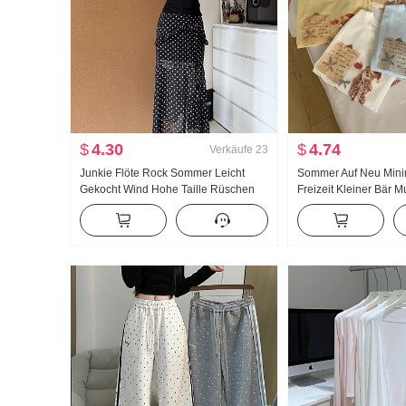
$
4.30
$
4.74
Verkäufe
23
Junkie Flöte Rock Sommer Leicht
Sommer Auf Neu Minima
Gekocht Wind Hohe Taille Rüschen
Freizeit Kleiner Bär M
Schlitz Schwarz Polka Dots Halber
Locker Nischenproduk
Rock Tag Seide Schräg Schulter
Shirt Koreanischer Stil
Kleidung