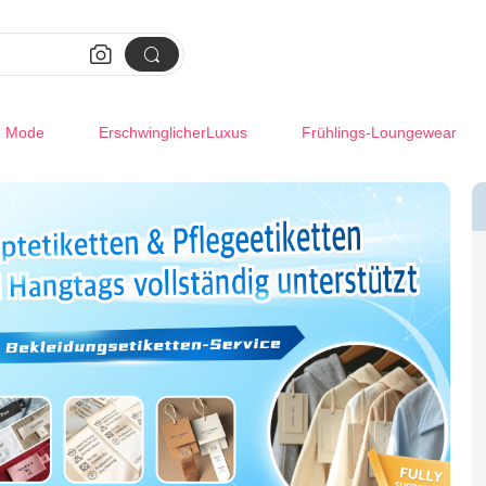


m Mode
ErschwinglicherLuxus
Frühlings-Loungewear