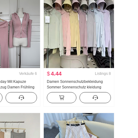
$
4.44
Verkäufe
6
Listings
8
llday Mit Kapuze
Damen Sonnenschutzbekleidung
 nzug Damen Frühling
Sommer Sonnenschutz kleidung
cke Schlaghose
Nylon dünne Ausführung Eis Seide
Atmungsaktiv Jacke Locker Große
Größe Hoodie