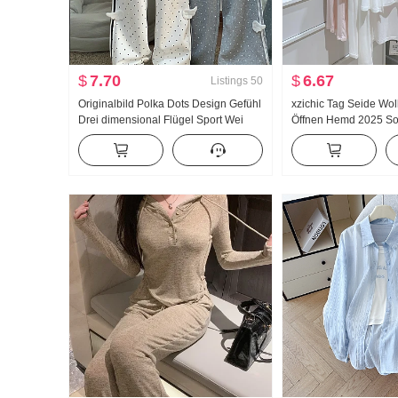
$
7.70
$
6.67
Listings
50
Originalbild Polka Dots Design Gefühl
xzichic Tag Seide Wol
Drei dimensional Flügel Sport Wei
Öffnen Hemd 2025 S
Hosen Damen Neu Leicht Asien Wind
Wind Top Neu Strick F
Locker Gerade geschnitten Schlank
Dünn Jacke Frauen
Freizeithose