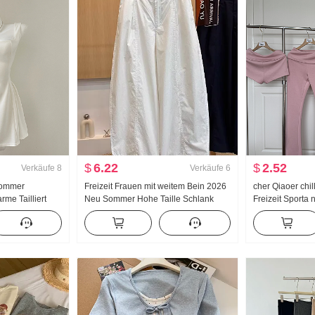
$
6.22
$
2.52
Verkäufe
8
Verkäufe
6
Sommer
Freizeit Frauen mit weitem Bein 2026
cher Qiaoer chi
rme Tailliert
Neu Sommer Hohe Taille Schlank
Freizeit Sporta
inirock
Große Größe Petite Minimalistisch
Schulterfrei Ja
Locker Neun Punkte Machete Hosen
Dreiteiliges Set