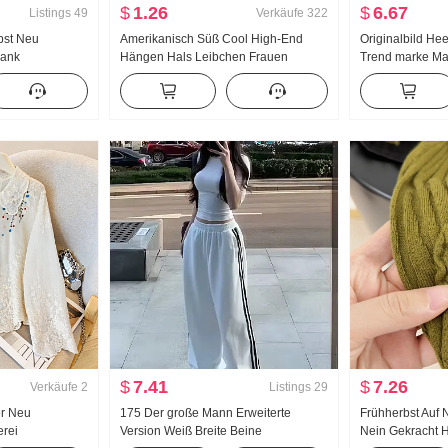
$
1.26
$
6.67
Listings
49
Verkäufe
322
bst Neu
Amerikanisch Süß Cool High-End
Originalbild He
lank
Hängen Hals Leibchen Frauen
Trend marke Ma
häre Design
Sommer Außerhalb zu tragen
Breite Beine Fre
 Gestreift
Innerhalb Nehmen Unterhemd Spicy
md Frauen
Girl Strick Bandeau Top
$
7.41
$
7.26
Verkäufe
2
Listings
29
r Neu
175 Der große Mann Erweiterte
Frühherbst Auf 
erei
Version Weiß Breite Beine
Nein Gekracht 