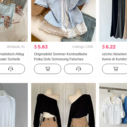
$
5.63
$
6.22
Verkäufe
41
Listings
1308
listisch Alltag
Originalbild Sommer Kontrastfarbe
xzichic Abseile
uster Schleife
Polka Dots Schnürung Falsches
Keine di Komfor
t Kurzarm T-
Zweiteiler Kurzarm T-Shirt Damen
Frühling/Somme
 Strick Top
Sommer Neu Süßer Stil
Hose Schlank F
Nischenprodukt Top