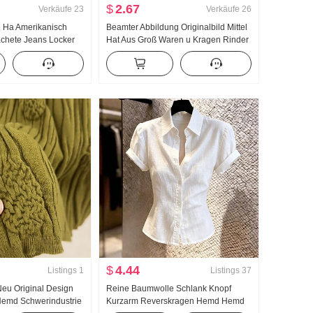
$
2.67
Verkäufe
23
Verkäufe
26
e Ha Amerikanisch
Beamter Abbildung Originalbild Mittel
chete Jeans Locker
Hat Aus Groß Waren u Kragen Rinder
izeit Hose
knochen Schnalle I-Zeichen Weste
Träger Breite Beine Bodenlang Sport
Lange Hose Anzug
$
4.44
Listings
1
Listings
37
Neu Original Design
Reine Baumwolle Schlank Knopf
Hemd Schwerindustrie
Kurzarm Reverskragen Hemd Hemd