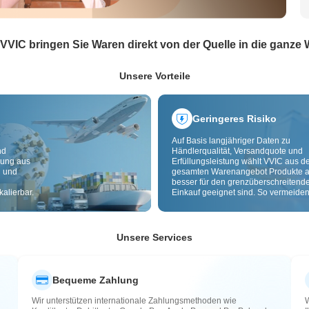
 VVIC bringen Sie Waren direkt von der Quelle in die ganze 
Unsere Vorteile
Geringeres Risiko
Auf Basis langjähriger Daten zu
nd
Händlerqualität, Versandquote und
dung aus
Erfüllungsleistung wählt VVIC aus 
g und
gesamten Warenangebot Produkte a
besser für den grenzüberschreitend
alierbar.
Einkauf geeignet sind. So vermeiden
minderwertige, schlecht lieferbare u
riskante Artikel. Cross-Border-
Qualitätsprüfung und Herkunftslabe
zusätzlich Risiken bei Qualität,
Unsere Services
Zollabwicklung und After-Sales.
Bequeme Zahlung
Wir unterstützen internationale Zahlungsmethoden wie