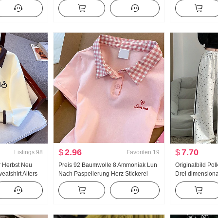
er Damen Design
Jogginghose Damen Frühling/Herbst
Damen 2026 Som
m Top
Neu Vielseitig kombinierbar Gestreift
Gefühl Leicht L
Freizeit Bodenlang Hose
$
2.96
$
7.70
Listings
98
Favoriten
19
r Herbst Neu
Preis 92 Baumwolle 8 Ammoniak Lun
Originalbild Po
atshirt Alters
Nach Paspelierung Herz Stickerei
Drei dimensiona
e
Süß Kurz Polo-Kragen T-Shirt Schlank
Hosen Damen Ne
 Polo-Kragen
Petite Modisch
Locker Gerade 
mbinierbar
Freizeithose