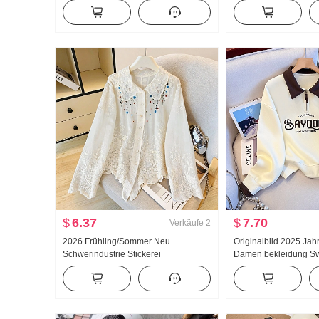
Sweatshirt Damen 2025 Vorfrühling
Verdickt Strickpullov
Neu dünne Ausführung Stickerei
Gefühl Spitze Langar
Locker Mit Kapuze Top
$
6.37
$
7.70
Verkäufe
2
2026 Frühling/Sommer Neu
Originalbild 2025 Jah
Schwerindustrie Stickerei
Damen bekleidung Swe
Puppenkragen Hemd Frauen
reduzierung Die Hälft
Französischer Stil Retro
Reißverschluss Mode
Sonnenschutz Strickjacke
Freizeit Vielseitig ko
Schlank