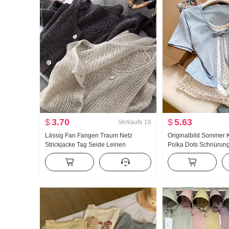
$
3.70
$
5.63
Verkäufe
18
Lässig Fan Fangen Traum Netz
Originalbild Sommer K
Strickjacke Tag Seide Leinen
Polka Dots Schnürung
Handarbeit Wählen Loch
Zweiteiler Kurzarm T
Durchbrochen Strick Strickjacke
Sommer Neu Süßer St
Damen Klimaanlage Sonnenschutz
Nischenprodukt Top
hemd