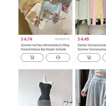
$
4.74
$
4.45
Verkäufe
41
Sommer Auf Neu Minimalistisch Alltag
Damen Sonnenschutz
Freizeit Kleiner Bär Muster Schleife
Sommer Sonnenschut
Locker Nischenprodukt Kurzarm T-
Nylon dünne Ausführu
Shirt Koreanischer Stil Strick Top
Atmungsaktiv Jacke L
Größe Hoodie