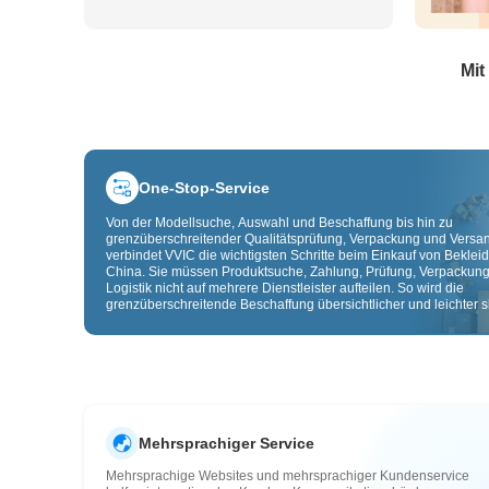
Mit
One-Stop-Service
Von der Modellsuche, Auswahl und Beschaffung bis hin zu
grenzüberschreitender Qualitätsprüfung, Verpackung und Versa
verbindet VVIC die wichtigsten Schritte beim Einkauf von Beklei
China. Sie müssen Produktsuche, Zahlung, Prüfung, Verpackun
Logistik nicht auf mehrere Dienstleister aufteilen. So wird die
grenzüberschreitende Beschaffung übersichtlicher und leichter sk
Mehrsprachiger Service
Mehrsprachige Websites und mehrsprachiger Kundenservice