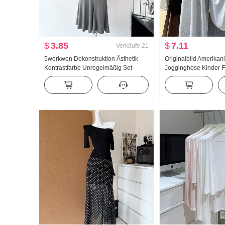
$
3.85
$
7.11
Verkäufe
21
5werkwen Dekonstruktion Ästhetik
Originalbild Amerikan
Kontrastfarbe Unregelmäßig Set
Jogginghose Kinder F
Gruppe Schräg Schulter Lai Rennen
Bauchkontrolle Hohe T
Er Weste Schräg Pendel Halber Rock
Gefühl Gerade geschn
Anzug
Hose Student Baumw
Hosen