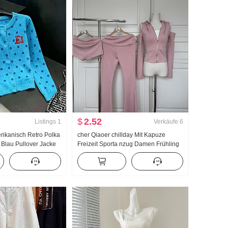
$
2.52
Listings
1
Verkäufe
6
erikanisch Retro Polka
cher Qiaoer chillday Mit Kapuze
 Blau Pullover Jacke
Freizeit Sporta nzug Damen Frühling
Neu Lässig Wind
Schulterfrei Jacke Schlaghose
op ins
Dreiteiliges Set