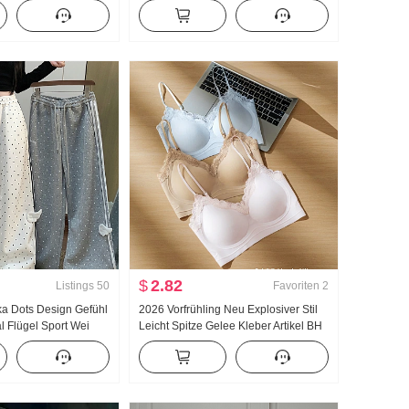
mer Fort geschritten
Neu Wolken Baumwolle Langarm
uxus Sanft Wind Top
Klein Reverskragen Home Service
Anzug Live-Übertragung Hoch
Produkt
$
2.82
Listings
50
Favoriten
2
lka Dots Design Gefühl
2026 Vorfrühling Neu Explosiver Stil
l Flügel Sport Wei
Leicht Spitze Gelee Kleber Artikel BH
u Leicht Asien Wind
Innerhalb Gürtel Brust Pad Schlank
geschnitten Schlank
Weste Frauen