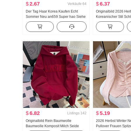
$
2.67
$
6.37
Verkäufe
64
Der Tag Haar Korea Kaufen Echt
Originalbild 2026 Her
Sommer Neu an659 Super hao Siehe
Koreanischer Stil Sch
Muschel Farbe Mikro Durch
Ausländische Atmosp
Rollkragen Grundieren T-Shirt
Gefühl Nischenprodukt
Tailliert Langarm He
$
6.82
$
5.19
Listings
142
Originalbild Rein Baumwolle
2026 Herbst Winter N
Baumwolle Komposit Milch Seide
Pullover Frauen Spitz