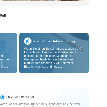
Welt
Persönliche Unterstützung
Wenn Sie einen Zielstil haben, suchen VVIC-
Einkäufer auf Großhandelsmärkten nach
dem
gleichen oder ähnlichen Modellen. In
us, die
Guangzhou begleiten sie Sie auch zu
en
Märkten und Ständen. VVIC unterstützt
 Sie
Etikettenwechsel und neue
nd
Verpackungsbeutel und bietet bald OEM-
Anpassung nach Bild oder Muster, damit Ihre
ls senken
Beschaffung kontrollierbarer wird und besser
zu Ihren Geschäftsabläufen passt.
Flexibler Versand
Waren können direkt an Kunden im Ausland oder an einen von