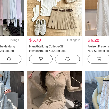
$
5.78
$
6.22
Listings
8
Listings
2
bekleidung
Han Abteilung College-Stil
Freizeit Frauen
z kleidung
Reverskragen Kurzarm polo
Neu Sommer Hoh
ng Eis Seide
Strickpullover Anzug Damen 2026
Große Größe Pet
ocker Große
Sommer Neu Riese Gut aussehend
Locker Neun Pu
Plissee Rock