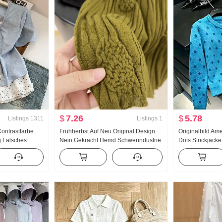
$
7.26
$
5.78
Listings
1311
Listings
1
ontrastfarbe
Frühherbst Auf Neu Original Design
Originalbild Am
 Falsches
Nein Gekracht Hemd Schwerindustrie
Dots Strickjacke
-Shirt Damen
Jacquard Strick Top Damen Herbst
Frauen Herbst 
il
Neu Schlank
Strickpullover T