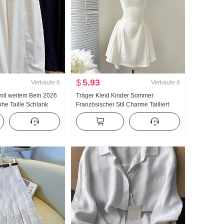
$
5.93
Verkäufe
6
Verkäufe
8
 mit weitem Bein 2026
Träger Kleid Kinder Sommer
e Taille Schlank
Französischer Stil Charme Tailliert
ite Minimalistisch
Schlank Trägerkleid Minirock
nkte Machete Hosen