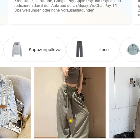
Kreditkarte, Debitkarte, Google Pay, Apple Pay und PayPal und
I
reduzieren damit den Aufwand durch Alipay, WeChat Pay, T/T-
g
Überweisungen oder hohe Vorausaufladungen.
Z
Kapuzenpullover
Hose