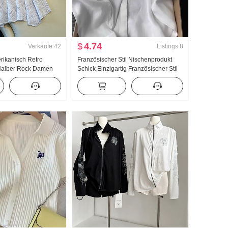
$
4.74
Verkäufe
42
Listings
8
erikanisch Retro
Französischer Stil Nischenprodukt
Halber Rock Damen
Schick Einzigartig Französischer Stil
nger Rock Kariert A-
Leicht Gekocht Wind Blau Polo-
regelmäßig
Kragen Langarm Hemd Frauen
endel Rock