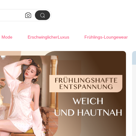


m Mode
ErschwinglicherLuxus
Frühlings-Loungewear