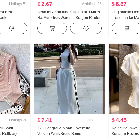
$
2.67
$
6.67
Listings
51
Verkäufe
26
bst Neu
Beamter Abbildung Originalbild Mittel
Originalbild He
lank
Hat Aus Groß Waren u Kragen Rinder
Trend marke Ma
häre Design
knochen Schnalle I-Zeichen Weste
Breite Beine Fre
 Gestreift
Träger Breite Beine Bodenlang Sport
md Frauen
Lange Hose Anzug
$
7.41
$
4.45
Listings
20
Listings
29
eu Sanft
175 Der große Mann Erweiterte
Reine Baumwoll
e Rollkragen
Version Weiß Breite Beine
Kurzarm Rever