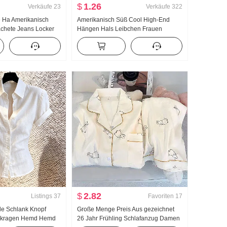
$
1.26
Verkäufe
23
Verkäufe
322
e Ha Amerikanisch
Amerikanisch Süß Cool High-End
chete Jeans Locker
Hängen Hals Leibchen Frauen
izeit Hose
Sommer Außerhalb zu tragen
Innerhalb Nehmen Unterhemd Spicy
Girl Strick Bandeau Top
$
2.82
Listings
37
Favoriten
17
e Schlank Knopf
Große Menge Preis Aus gezeichnet
skragen Hemd Hemd
26 Jahr Frühling Schlafanzug Damen