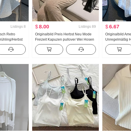
$
8.00
$
6.67
Listings
8
Listings
89
isch Retro
Originalbild Preis Herbst Neu Mode
Originalbild Am
rühling/Herbst
Freizeit Kapuzen pullover Wei Hosen
Unregelmäßig 
aille Abseilen
Schlank Anzug Sporta nzug Damen
Leinen Mittel-La
itten Weite
Modisch
Linien-Rock Un
ollgewebe Wei
Fischschwanz P