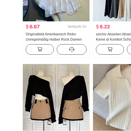
$
6.67
$
6.22
Verkäufe
42
Originalbild Amerikanisch Retro
xzichic Abseilen Abse
Unregelmäßig Halber Rock Damen
Keine di Komfort Sch
Leinen Mittel-Langer Rock Kariert A-
Frühling/Sommer Neu
Linien-Rock Unregelmäßig
Hose Schlank Freize
Fischschwanz Pendel Rock