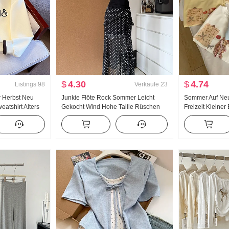
$
4.30
$
4.74
Listings
98
Verkäufe
23
r Herbst Neu
Junkie Flöte Rock Sommer Leicht
Sommer Auf Neu 
atshirt Alters
Gekocht Wind Hohe Taille Rüschen
Freizeit Kleiner
e
Schlitz Schwarz Polka Dots Halber
Locker Nischen
 Polo-Kragen
Rock Tag Seide Schräg Schulter
Shirt Koreanisch
mbinierbar
Kleidung