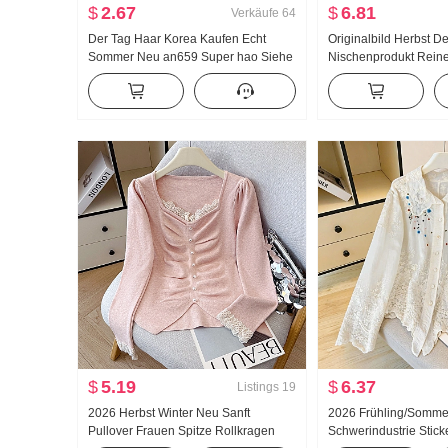
$
2.67
$
6.81
Verkäufe
64
Der Tag Haar Korea Kaufen Echt
Originalbild Herbst D
Sommer Neu an659 Super hao Siehe
Nischenprodukt Rein
Muschel Farbe Mikro Durch
Metall Dekoration Tail
Rollkragen Grundieren T-Shirt
Locker Langarm He
oberteile
$
5.19
$
6.37
Listings
19
2026 Herbst Winter Neu Sanft
2026 Frühling/Somme
Pullover Frauen Spitze Rollkragen
Schwerindustrie Stick