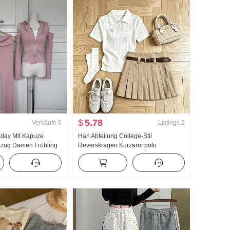
$
5.78
Verkäufe
6
Listings
2
llday Mit Kapuze
Han Abteilung College-Stil
 nzug Damen Frühling
Reverskragen Kurzarm polo
cke Schlaghose
Strickpullover Anzug Damen 2026
Sommer Neu Riese Gut aussehend
Plissee Rock