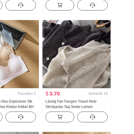
k Top Damen Herbst
Neu Wolken Baumwolle Langarm
Klein Reverskragen Home Service
Anzug Live-Übertragung Hoch
Produkt
$
3.70
Favoriten
2
Verkäufe
18
 Neu Explosiver Stil
Lässig Fan Fangen Traum Netz
lee Kleber Artikel BH
Strickjacke Tag Seide Leinen
l Brust Pad Schlank
Handarbeit Wählen Loch
Durchbrochen Strick Strickjacke
Damen Klimaanlage Sonnenschutz
hemd