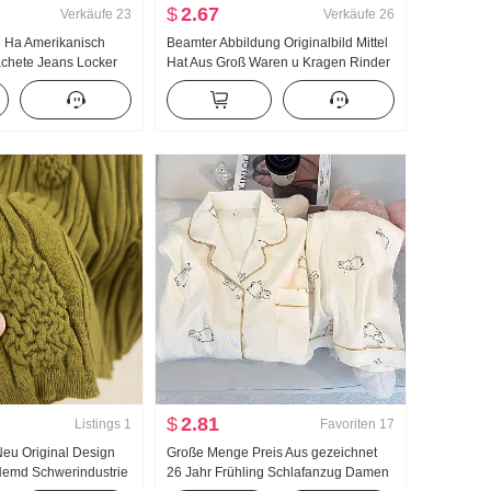
$
2.67
Verkäufe
23
Verkäufe
26
e Ha Amerikanisch
Beamter Abbildung Originalbild Mittel
chete Jeans Locker
Hat Aus Groß Waren u Kragen Rinder
izeit Hose
knochen Schnalle I-Zeichen Weste
Träger Breite Beine Bodenlang Sport
Lange Hose Anzug
$
2.81
Listings
1
Favoriten
17
Neu Original Design
Große Menge Preis Aus gezeichnet
Hemd Schwerindustrie
26 Jahr Frühling Schlafanzug Damen