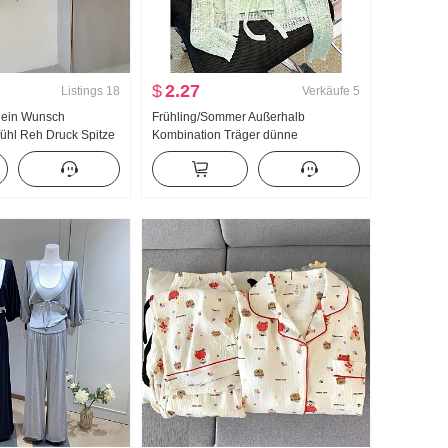
$
2.27
Listings
18
Verkäufe
5
Rein Wunsch
Frühling/Sommer Außerhalb
ühl Reh Druck Spitze
Kombination Träger dünne
hulter T-Shirt
Ausführung Mikro Durch Grün
Sonnenschutz Strickjacke Jacke
Frauen Neu Bluse Langarm T-Shirt
Top