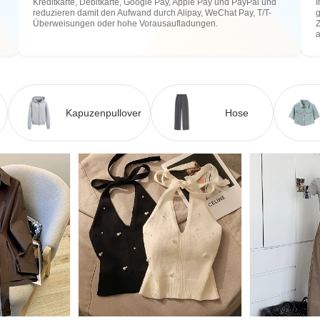
Kreditkarte, Debitkarte, Google Pay, Apple Pay und PayPal und
I
reduzieren damit den Aufwand durch Alipay, WeChat Pay, T/T-
g
Überweisungen oder hohe Vorausaufladungen.
Z
Kapuzenpullover
Hose