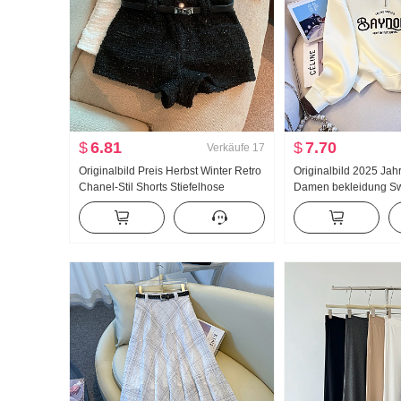
$
6.81
$
7.70
Verkäufe
17
Originalbild Preis Herbst Winter Retro
Originalbild 2025 Jah
Chanel-Stil Shorts Stiefelhose
Damen bekleidung Swe
reduzierung Die Hälft
Reißverschluss Mode
Freizeit Vielseitig ko
Schlank