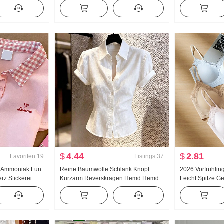
Frauen
Jogginghose Damen Frühling/Herbst
Jacquard Stric
ro
Neu Vielseitig kombinierbar Gestreift
Neu Schlank
acke
Freizeit Bodenlang Hose
$
4.44
$
2.81
Favoriten
19
Listings
37
8 Ammoniak Lun
Reine Baumwolle Schlank Knopf
2026 Vorfrühling
rz Stickerei
Kurzarm Reverskragen Hemd Hemd
Leicht Spitze Ge
 T-Shirt Schlank
Damen 2026 Sommer Fort geschritten
Innerhalb Gürte
Gefühl Leicht Luxus Sanft Wind Top
Weste Frauen