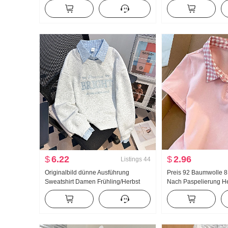
Verdickt Strickpullover Damen Design
Puppenkragen Hemd 
Gefühl Spitze Langarm Top
Französischer Stil Ret
Sonnenschutz Strickj
$
6.22
$
2.96
Listings
44
Originalbild dünne Ausführung
Preis 92 Baumwolle 
Sweatshirt Damen Frühling/Herbst
Nach Paspelierung He
Neu Han Abteilung Falsches
Süß Kurz Polo-Kragen
Zweiteiler Locker Dorn Stickerei
Petite Modisch
Gestreift Polo-Kragen Top