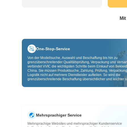
Mit
One-Stop-Service
Von der Modellsuche, Auswahl und Beschaffung bis hin zu
grenzüberschreitender Qualitätsprüfung, Verpackung und Versa
verbindet VVIC die wichtigsten Schritte beim Einkauf von Beklei
China. Sie müssen Produktsuche, Zahlung, Prüfung, Verpackun
Logistik nicht auf mehrere Dienstleister aufteilen. So wird die
grenzüberschreitende Beschaffung übersichtlicher und leichter sk
Mehrsprachiger Service
Mehrsprachige Websites und mehrsprachiger Kundenservice