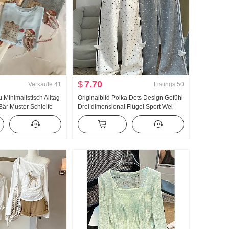
$
7.70
Verkäufe
41
Listings
50
Minimalistisch Alltag
Originalbild Polka Dots Design Gefühl
 Bär Muster Schleife
Drei dimensional Flügel Sport Wei
produkt Kurzarm T-
Hosen Damen Neu Leicht Asien Wind
er Stil Strick Top
Locker Gerade geschnitten Schlank
Freizeithose