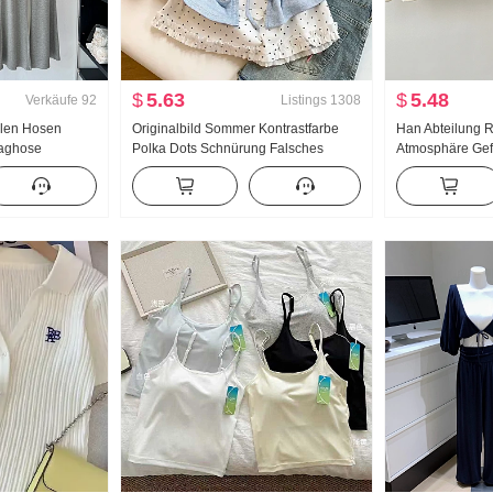
$
5.63
$
5.48
Verkäufe
92
Listings
1308
ilen Hosen
Originalbild Sommer Kontrastfarbe
Han Abteilung 
laghose
Polka Dots Schnürung Falsches
Atmosphäre Gef
 Elegant Lange
Zweiteiler Kurzarm T-Shirt Damen
Spitze Schräg Sc
ithose Damen
Sommer Neu Süßer Stil
Schulterfrei Top
Nischenprodukt Top