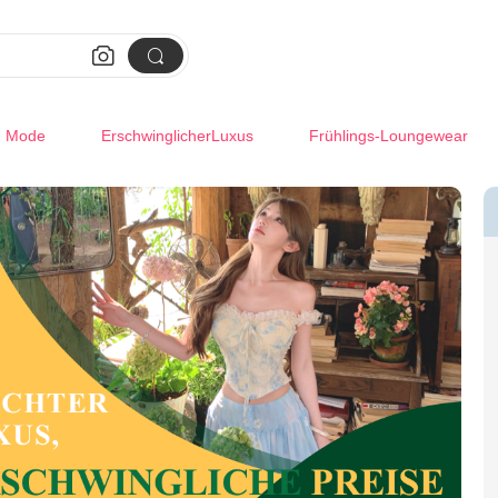


m Mode
ErschwinglicherLuxus
Frühlings-Loungewear