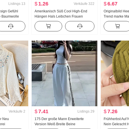
$
1.26
$
6.67
Listings
13
Verkäufe
322
esign Gefühl
Amerikanisch Süß Cool High-End
Originalbild He
e Baumwolle
Hängen Hals Leibchen Frauen
Trend marke Ma
liert Schlank
Sommer Außerhalb zu tragen
Breite Beine Fre
md Damen
Innerhalb Nehmen Unterhemd Spicy
Girl Strick Bandeau Top
$
7.41
$
7.26
Verkäufe
2
Listings
29
r Neu
175 Der große Mann Erweiterte
Frühherbst Auf 
erei
Version Weiß Breite Beine
Nein Gekracht 