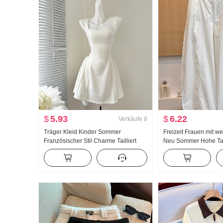
$
5.93
$
6.22
Verkäufe
8
Träger Kleid Kinder Sommer
Freizeit Frauen mit w
Französischer Stil Charme Tailliert
Neu Sommer Hohe Tai
Schlank Trägerkleid Minirock
Große Größe Petite Mi
Locker Neun Punkte 