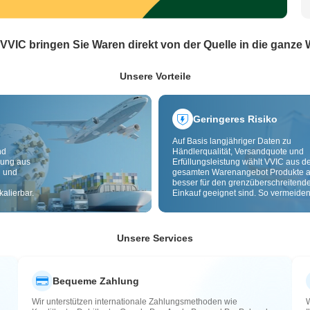
 VVIC bringen Sie Waren direkt von der Quelle in die ganze 
Unsere Vorteile
Geringeres Risiko
Auf Basis langjähriger Daten zu
nd
Händlerqualität, Versandquote und
dung aus
Erfüllungsleistung wählt VVIC aus 
g und
gesamten Warenangebot Produkte a
besser für den grenzüberschreitend
alierbar.
Einkauf geeignet sind. So vermeiden
minderwertige, schlecht lieferbare u
riskante Artikel. Cross-Border-
Qualitätsprüfung und Herkunftslabe
zusätzlich Risiken bei Qualität,
Unsere Services
Zollabwicklung und After-Sales.
Bequeme Zahlung
Wir unterstützen internationale Zahlungsmethoden wie