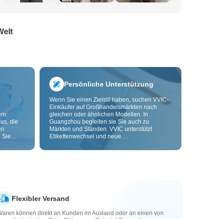
Welt
Persönliche Unterstützung
Wenn Sie einen Zielstil haben, suchen VVIC-
Einkäufer auf Großhandelsmärkten nach
dem
gleichen oder ähnlichen Modellen. In
us, die
Guangzhou begleiten sie Sie auch zu
en
Märkten und Ständen. VVIC unterstützt
 Sie
Etikettenwechsel und neue
nd
Verpackungsbeutel und bietet bald OEM-
Anpassung nach Bild oder Muster, damit Ihre
ls senken
Beschaffung kontrollierbarer wird und besser
zu Ihren Geschäftsabläufen passt.
Flexibler Versand
Waren können direkt an Kunden im Ausland oder an einen von