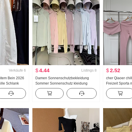
$
4.44
$
2.52
Verkäufe
6
Listings
8
eitem Bein 2026
Damen Sonnenschutzbekleidung
cher Qiaoer chi
lle Schlank
Sommer Sonnenschutz kleidung
Freizeit Sporta
nimalistisch
Nylon dünne Ausführung Eis Seide
Schulterfrei Ja
Machete Hosen
Atmungsaktiv Jacke Locker Große
Dreiteiliges Set
Größe Hoodie