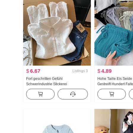
$
6.67
$
4.89
Listings
3
Fort geschritten Gefühl
Hohe Taille Eis Seide
Schwerindustrie Stickerei
Gestreift Hundert Falt
Sonnenschutz Hemd Frauen Sommer
weitem Bein Frühling
dünne Ausführung 2026 Neu Locker
Abseilen Gefühl Bod
Alters reduzierung Außerhalb
geschnitten Freizeit 
Nehmen Langarm Top