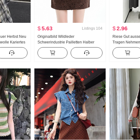
$
5.63
$
2.96
Listings
104
euer Herbst Neu
Originalbild Wildleder
Riese Gut auss
wolle Kariertes
Schwerindustrie Pailletten Halber
Tragen Nehmen
usführung
Rock Damen 2026 Herbst Neu Hohe
Kleid Kinder S
ngarm Hemd
Taille Schlank Bleistiftrock Ein Wort
Hübsch Schöne 
Minirock