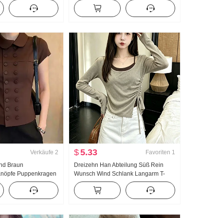
lb zu tragen Spicy
Träger Schlafanzug Schnürung
ckel Brust Abdeckung
Rückenfrei Dreieck In der Tasse
Kleidung Spitze Spitze Anzug
$
5.33
Verkäufe
2
Favoriten
1
ind Braun
Dreizehn Han Abteilung Süß Rein
Knöpfe Puppenkragen
Wunsch Wind Schlank Langarm T-
men Vintage-Stil
Shirt Damen Kontrastfarbe Design
Größe Super Gut
Gefühl Falsches Zweiteiler Pumpen
e Schick
Seil Top