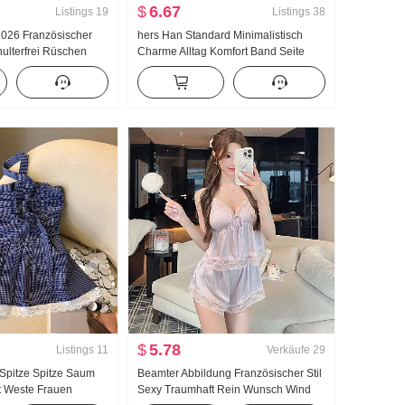
$
6.67
Listings
19
Listings
38
 2026 Französischer
hers Han Standard Minimalistisch
chulterfrei Rüschen
Charme Alltag Komfort Band Seite
 Neu Drei
Charme Absatz Schulterfrei
me Alters reduzierung
Schulterfreies Oberteil Kurzarm
Strickpullover Sommer Damen
$
5.78
Listings
11
Verkäufe
29
d Spitze Spitze Saum
Beamter Abbildung Französischer Stil
t Weste Frauen
Sexy Traumhaft Rein Wunsch Wind