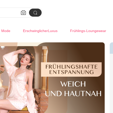


m Mode
ErschwinglicherLuxus
Frühlings-Loungewear