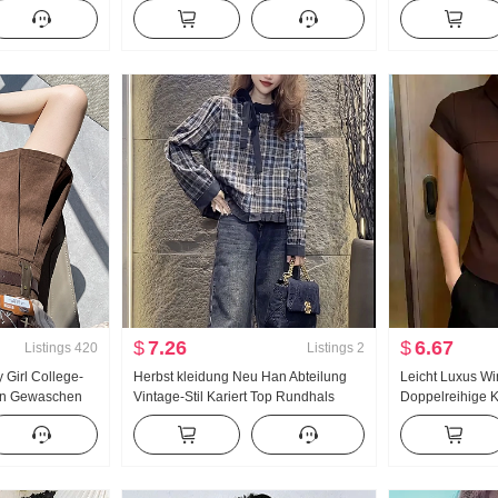
en Rock Kinder
Bleistiftrock Acetat Tag Seide Kurz
Sommer Außerha
id
Kleid
Girl Schärpe Wi
Bauch
$
7.26
$
6.67
Listings
420
Listings
2
 Girl College-
Herbst kleidung Neu Han Abteilung
Leicht Luxus W
men Gewaschen
Vintage-Stil Kariert Top Rundhals
Doppelreihige 
ng Vielseitig
Design Freizeit Mode Hemd
Kurzarm Top Da
 Freizeit Halb
Schlank Große 
aussehend Mod