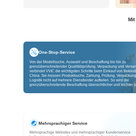
Mit
One-Stop-Service
Von der Modellsuche, Auswahl und Beschaffung bis hin zu
grenzüberschreitender Qualitätsprüfung, Verpackung und Versa
verbindet VVIC die wichtigsten Schritte beim Einkauf von Beklei
China. Sie müssen Produktsuche, Zahlung, Prüfung, Verpackun
Logistik nicht auf mehrere Dienstleister aufteilen. So wird die
grenzüberschreitende Beschaffung übersichtlicher und leichter sk
Mehrsprachiger Service
Mehrsprachige Websites und mehrsprachiger Kundenservice