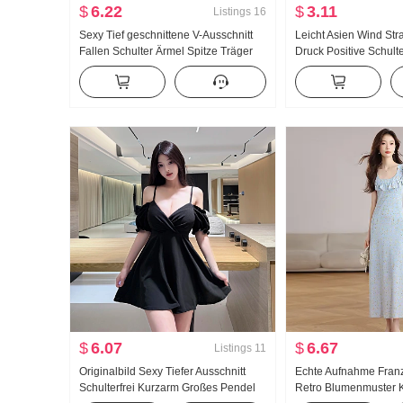
$
6.22
$
3.11
Listings
16
Sexy Tief geschnittene V-Ausschnitt
Leicht Asien Wind Str
Fallen Schulter Ärmel Spitze Träger
Druck Positive Schult
Kleid Schlank Schlank Bleistiftrock
Shirt Damen u Krage
Minirock
Vielseitig kombinier
$
6.07
$
6.67
Listings
11
Originalbild Sexy Tiefer Ausschnitt
Echte Aufnahme Franz
Schulterfrei Kurzarm Großes Pendel
Retro Blumenmuster Kl