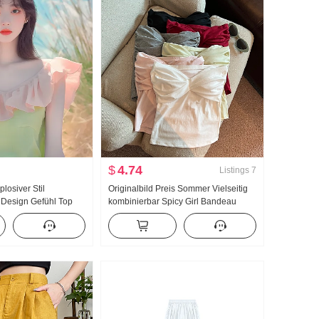
$
4.74
Listings
7
osiver Stil
Originalbild Preis Sommer Vielseitig
 Design Gefühl Top
kombinierbar Spicy Girl Bandeau
ung Gut aussehend
Träger x264833#
Kontrastfarbe Klein
Hemd Frauen