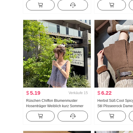
Tailliert Kleid
Charme Urlaub Rüsch
Sommer Neu Maxikle
$
5.19
$
6.22
Verkäufe
15
Rüschen Chiffon Blumenmuster
Herbst Süß Cool Spicy
Hosenträger Weiblich kurz Sommer
Stil Plisseerock Da
Locker Schlank Ärmellos Weste Top
Petite Alters reduzieru
Charme
kombinierbar Ein Wort
Minirock