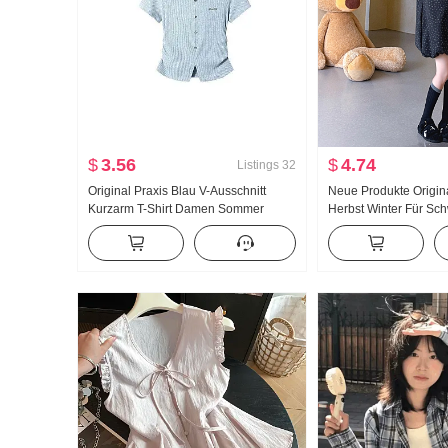
$
3.56
$
4.74
Listings
32
Original Praxis Blau V-Ausschnitt
Neue Produkte Origin
Kurzarm T-Shirt Damen Sommer
Herbst Winter Für Sc
Unregelmäßig Schlitz Tailliert Positive
Blütenknospen Blume
Schulter Kurz Top
Trägerkleid Locker A
Strick Grundieren Zwei