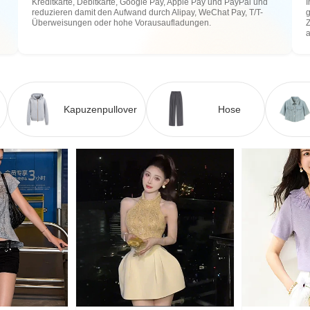
Kreditkarte, Debitkarte, Google Pay, Apple Pay und PayPal und
I
reduzieren damit den Aufwand durch Alipay, WeChat Pay, T/T-
g
Überweisungen oder hohe Vorausaufladungen.
Z
Kapuzenpullover
Hose