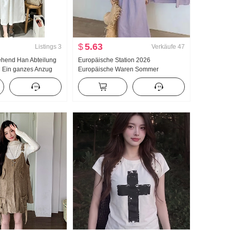
$
5.63
Listings
3
Verkäufe
47
ehend Han Abteilung
Europäische Station 2026
 Ein ganzes Anzug
Europäische Waren Sommer
ommer 2026 Neu
Elastischer Bund Nach Schlitz Gerade
Weiß Maxikleid
geschnitten Leinen Material Halber
Rock Über das Knie Maxikleid