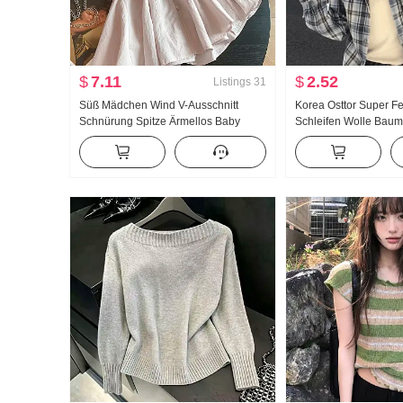
$
7.11
$
2.52
Listings
31
Süß Mädchen Wind V-Ausschnitt
Korea Osttor Super F
Schnürung Spitze Ärmellos Baby
Schleifen Wolle Baum
hemd Damen Sommer Design Gefühl
Hemd Jacke dünne A
Locker Ein Wort Lotus blatt Rock
Damen oberteile La
Weste