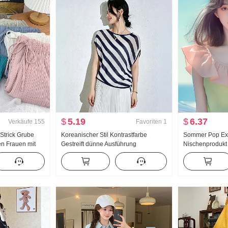
$
5.19
$
6.37
Verkäufe
155
Favoriten
1
 Strick Grube
Koreanischer Stil Kontrastfarbe
Sommer Pop Expl
en Frauen mit
Gestreift dünne Ausführung
Nischenprodukt
/Sommer Locker
Fledermausärmel Strickpullover
Alters reduzier
enlang Gerade
Damen Sommer Große Größe Fett
Süß Sanft Wind 
Hose
mm Tailliert Schlank Fort geschritten
Fliegen Ärmel 
Gefühl Top