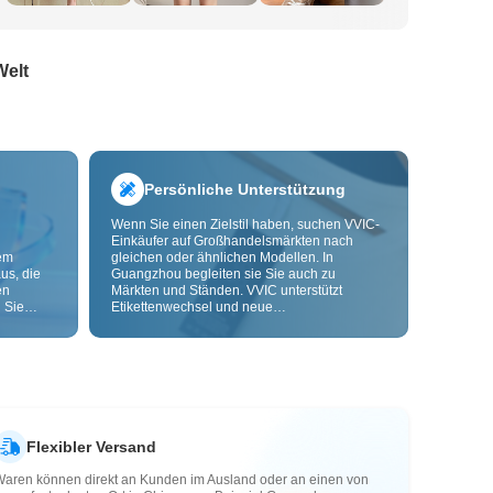
Welt
Persönliche Unterstützung
Wenn Sie einen Zielstil haben, suchen VVIC-
Einkäufer auf Großhandelsmärkten nach
dem
gleichen oder ähnlichen Modellen. In
us, die
Guangzhou begleiten sie Sie auch zu
en
Märkten und Ständen. VVIC unterstützt
 Sie
Etikettenwechsel und neue
nd
Verpackungsbeutel und bietet bald OEM-
Anpassung nach Bild oder Muster, damit Ihre
ls senken
Beschaffung kontrollierbarer wird und besser
zu Ihren Geschäftsabläufen passt.
Flexibler Versand
Waren können direkt an Kunden im Ausland oder an einen von