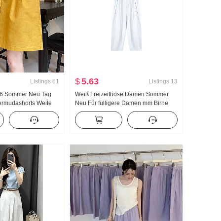
$
5.63
Listings
61
Listings
13
026 Sommer Neu Tag
Weiß Freizeithose Damen Sommer
ermudashorts Weite
Neu Für fülligere Damen mm Birne
Shorts dünne
Typ Figur Locker Schlank Breite Beine
mwolle und Leinen
Neun Punkte Yamamoto Ballon
Hosen