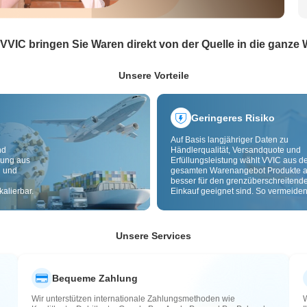
 VVIC bringen Sie Waren direkt von der Quelle in die ganze 
Unsere Vorteile
Geringeres Risiko
Auf Basis langjähriger Daten zu
nd
Händlerqualität, Versandquote und
dung aus
Erfüllungsleistung wählt VVIC aus 
g und
gesamten Warenangebot Produkte a
besser für den grenzüberschreitend
alierbar.
Einkauf geeignet sind. So vermeiden
minderwertige, schlecht lieferbare u
riskante Artikel. Cross-Border-
Qualitätsprüfung und Herkunftslabe
zusätzlich Risiken bei Qualität,
Unsere Services
Zollabwicklung und After-Sales.
Bequeme Zahlung
Wir unterstützen internationale Zahlungsmethoden wie