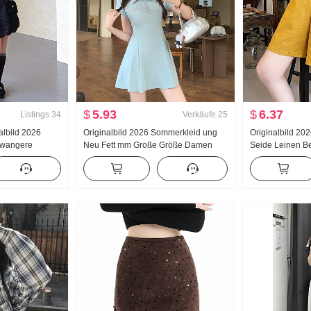
$
5.93
$
6.37
Listings
34
Verkäufe
25
albild 2026
Originalbild 2026 Sommerkleid ung
Originalbild 2
hwangere
Neu Fett mm Große Größe Damen
Seide Leinen B
nmuster
Süß Polo-Kragen Tailliert Schlank
Hose Ein Wort 
bdeckung Fleisch
Durchbrochen Kleid
Ausführung Bau
teiliges Set
Hosen Damen