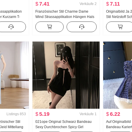
$
7.41
$
7.11
Verkäufe
2
assapplikation
Französischer Stil Charme Dame
Originalbild Ja
er Kurzarm T-
Wind Strassapplikation Hängen Hals
Stil Netzstoff S
n Top Neu
Weste Peng Peng Schlank Halber
Kurzarm Damen
bar Mode Schlank
Rock Zwei Stücke Set weiblich
dimensional Blu
Sommer Neu Tragen Nehmen
Top
$
5.19
$
6.22
Listings
853
Verkäufe
1
ösischer Stil
021ope Original Schwarz Bandeau
Auf Originalbil
eid Mittellang
Sexy Durchbrochen Spicy Girl
Bandeau Karier