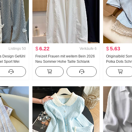
$
6.22
$
5.63
Listings
50
Verkäufe
6
ts Design Gefühl
Freizeit Frauen mit weitem Bein 2026
Originalbild So
el Sport Wei
Neu Sommer Hohe Taille Schlank
Polka Dots Sch
cht Asien Wind
Große Größe Petite Minimalistisch
Zweiteiler Kurz
itten Schlank
Locker Neun Punkte Machete Hosen
Sommer Neu Süß
Nischenprodukt