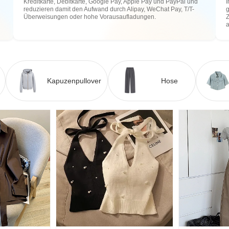
Kreditkarte, Debitkarte, Google Pay, Apple Pay und PayPal und
I
reduzieren damit den Aufwand durch Alipay, WeChat Pay, T/T-
g
Überweisungen oder hohe Vorausaufladungen.
Z
Kapuzenpullover
Hose