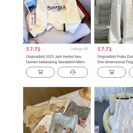
$
7.71
$
7.71
Listings
98
Originalbild 2025 Jahr Herbst Neu
Originalbild Polka Do
Damen bekleidung Sweatshirt Alters
Drei dimensional Flüg
reduzierung Die Hälfte
Hosen Damen Neu Lei
Reißverschluss Mode Polo-Kragen
Locker Gerade geschn
Freizeit Vielseitig kombinierbar
Freizeithose
Schlank