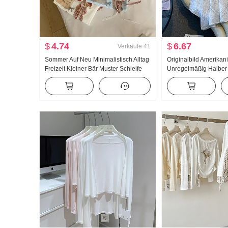
$
4.74
$
6.67
Verkäufe
41
Sommer Auf Neu Minimalistisch Alltag
Originalbild Amerikan
Freizeit Kleiner Bär Muster Schleife
Unregelmäßig Halbe
Locker Nischenprodukt Kurzarm T-
Leinen Mittel-Langer 
Shirt Koreanischer Stil Strick Top
Linien-Rock Unregel
Fischschwanz Pendel