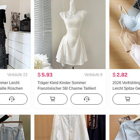
$
5.93
$
2.82
Verkäufe
23
Verkäufe
8
mmer Leicht
Träger Kleid Kinder Sommer
2026 Vorfrühling
aille Rüschen
Französischer Stil Charme Tailliert
Leicht Spitze Ge
 Dots Halber
Schlank Trägerkleid Minirock
Innerhalb Gürte
g Schulter
Weste Frauen