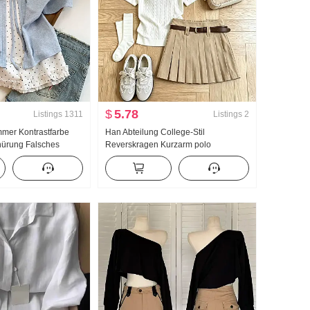
$
5.78
Listings
1311
Listings
2
mmer Kontrastfarbe
Han Abteilung College-Stil
nürung Falsches
Reverskragen Kurzarm polo
arm T-Shirt Damen
Strickpullover Anzug Damen 2026
er Stil
Sommer Neu Riese Gut aussehend
 Top
Plissee Rock