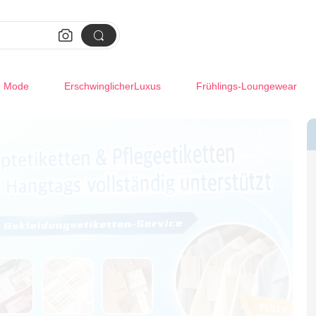


m Mode
ErschwinglicherLuxus
Frühlings-Loungewear