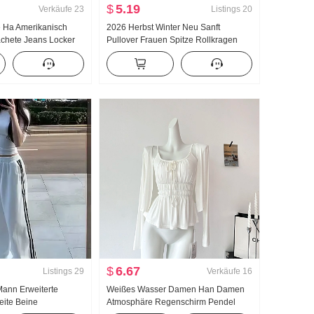
$
5.19
Verkäufe
23
Listings
20
e Ha Amerikanisch
2026 Herbst Winter Neu Sanft
chete Jeans Locker
Pullover Frauen Spitze Rollkragen
izeit Hose
Verdickt Strickpullover Damen Design
Gefühl Spitze Langarm Top
$
6.67
Listings
29
Verkäufe
16
Mann Erweiterte
Weißes Wasser Damen Han Damen
eite Beine
Atmosphäre Regenschirm Pendel