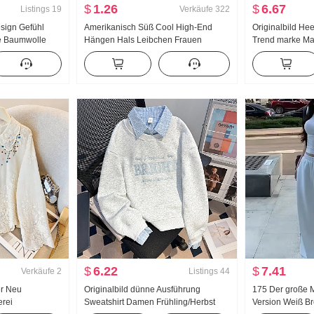
$
1.26
$
6.67
Listings
19
Verkäufe
322
esign Gefühl
Amerikanisch Süß Cool High-End
Originalbild He
e Baumwolle
Hängen Hals Leibchen Frauen
Trend marke Ma
liert Schlank
Sommer Außerhalb zu tragen
Breite Beine Fre
md Damen
Innerhalb Nehmen Unterhemd Spicy
Girl Strick Bandeau Top
$
6.22
$
7.41
Verkäufe
2
Listings
44
r Neu
Originalbild dünne Ausführung
175 Der große 
erei
Sweatshirt Damen Frühling/Herbst
Version Weiß Br