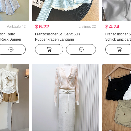
$
6.22
$
4.74
Verkäufe
42
Listings
22
isch Retro
Französischer Stil Sanft Süß
Französischer S
r Rock Damen
Puppenkragen Langarm
Schick Einzigart
Rock Kariert A-
Strickpullover Damen Fort geschritten
Leicht Gekocht 
mäßig
Gefühl Zopf Pullover Schlank Schlank
Kragen Langar
 Rock
Top