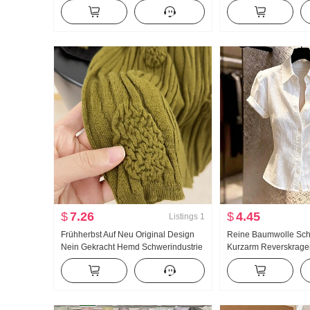
Niedrige Taille Locker Lässig Breite
Puppenkragen Hemd 
Beine Freizeit Wei Hosen Weite Hose
Französischer Stil Ret
Kind
Sonnenschutz Strickj
$
7.26
$
4.45
Listings
1
Frühherbst Auf Neu Original Design
Reine Baumwolle Sch
Nein Gekracht Hemd Schwerindustrie
Kurzarm Reverskrag
Jacquard Strick Top Damen Herbst
Damen 2026 Sommer F
Neu Schlank
Gefühl Leicht Luxus S