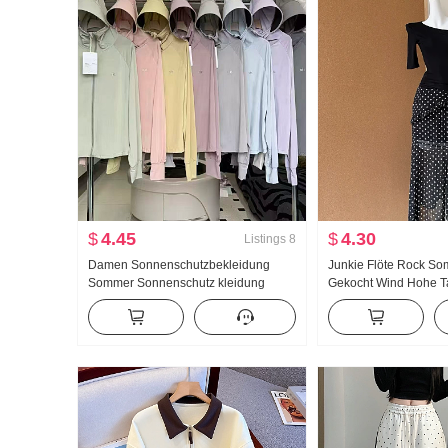
$
4.45
$
4.30
Listings
8
Damen Sonnenschutzbekleidung
Junkie Flöte Rock So
Sommer Sonnenschutz kleidung
Gekocht Wind Hohe T
Nylon dünne Ausführung Eis Seide
Schlitz Schwarz Polka
Atmungsaktiv Jacke Locker Große
Rock Tag Seide Schrä
Größe Hoodie
Kleidung