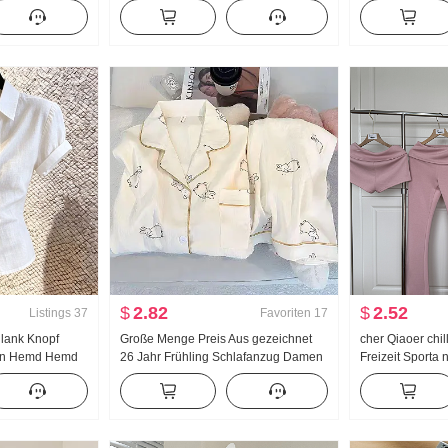
Frauen
Neu Han Abteilung Falsches
Jogginghose Da
ro
Zweiteiler Locker Dorn Stickerei
Neu Vielseitig k
acke
Gestreift Polo-Kragen Top
Freizeit Boden
$
2.82
$
2.52
Listings
37
Favoriten
17
lank Knopf
Große Menge Preis Aus gezeichnet
cher Qiaoer chi
en Hemd Hemd
26 Jahr Frühling Schlafanzug Damen
Freizeit Sporta
ort geschritten
Neu Wolken Baumwolle Langarm
Schulterfrei Ja
anft Wind Top
Klein Reverskragen Home Service
Dreiteiliges Set
Anzug Live-Übertragung Hoch
Produkt