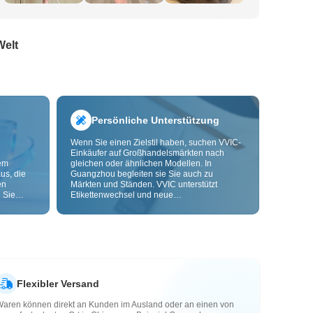
Welt
Persönliche Unterstützung
Wenn Sie einen Zielstil haben, suchen VVIC-
Einkäufer auf Großhandelsmärkten nach
dem
gleichen oder ähnlichen Modellen. In
us, die
Guangzhou begleiten sie Sie auch zu
en
Märkten und Ständen. VVIC unterstützt
 Sie
Etikettenwechsel und neue
nd
Verpackungsbeutel und bietet bald OEM-
Anpassung nach Bild oder Muster, damit Ihre
ls senken
Beschaffung kontrollierbarer wird und besser
zu Ihren Geschäftsabläufen passt.
Flexibler Versand
Waren können direkt an Kunden im Ausland oder an einen von