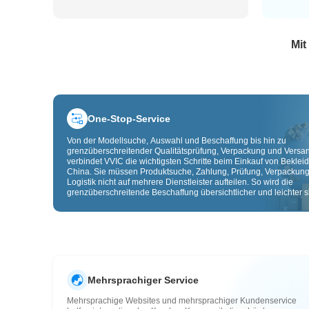
Mit
One-Stop-Service
Von der Modellsuche, Auswahl und Beschaffung bis hin zu
grenzüberschreitender Qualitätsprüfung, Verpackung und Versa
verbindet VVIC die wichtigsten Schritte beim Einkauf von Beklei
China. Sie müssen Produktsuche, Zahlung, Prüfung, Verpackun
Logistik nicht auf mehrere Dienstleister aufteilen. So wird die
grenzüberschreitende Beschaffung übersichtlicher und leichter sk
Mehrsprachiger Service
Mehrsprachige Websites und mehrsprachiger Kundenservice