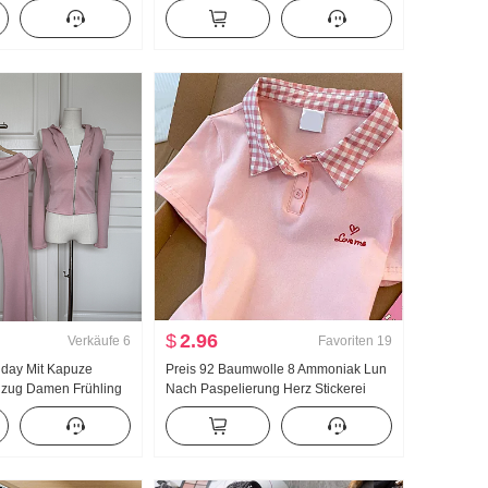
men Frühling/Herbst
Groß u Kragen Träger Zwei Tragen
ombinierbar Gestreift
Design Gefühl Strickjacke Damen
lang Hose
Sommer Schlank Träger Top
$
2.96
Verkäufe
6
Favoriten
19
llday Mit Kapuze
Preis 92 Baumwolle 8 Ammoniak Lun
 nzug Damen Frühling
Nach Paspelierung Herz Stickerei
cke Schlaghose
Süß Kurz Polo-Kragen T-Shirt Schlank
Petite Modisch