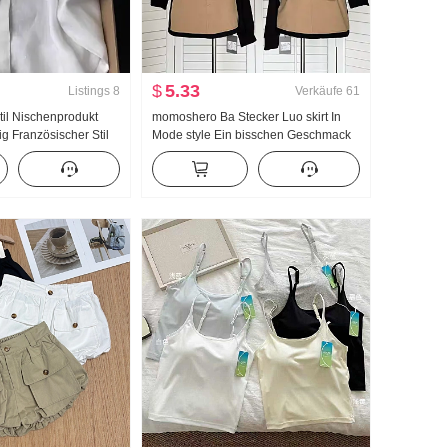
$
5.33
Listings
8
Verkäufe
61
til Nischenprodukt
momoshero Ba Stecker Luo skirt In
ig Französischer Stil
Mode style Ein bisschen Geschmack
Wind Blau Polo-
de Arbeitskleidung Farbblock Halber
m Hemd Frauen
Rock