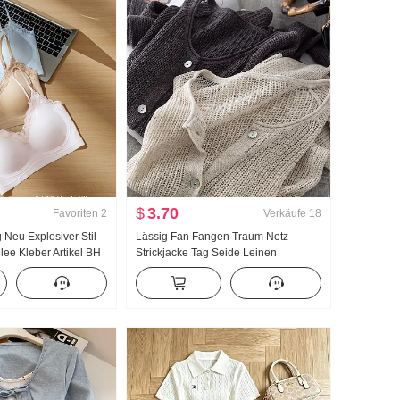
$
3.70
Favoriten
2
Verkäufe
18
 Neu Explosiver Stil
Lässig Fan Fangen Traum Netz
lee Kleber Artikel BH
Strickjacke Tag Seide Leinen
l Brust Pad Schlank
Handarbeit Wählen Loch
Durchbrochen Strick Strickjacke
Damen Klimaanlage Sonnenschutz
hemd