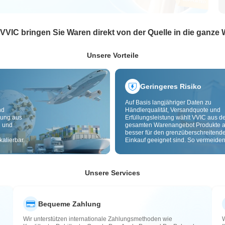
 VVIC bringen Sie Waren direkt von der Quelle in die ganze 
Unsere Vorteile
Geringeres Risiko
Auf Basis langjähriger Daten zu
nd
Händlerqualität, Versandquote und
dung aus
Erfüllungsleistung wählt VVIC aus 
g und
gesamten Warenangebot Produkte a
besser für den grenzüberschreitend
alierbar.
Einkauf geeignet sind. So vermeiden
minderwertige, schlecht lieferbare u
riskante Artikel. Cross-Border-
Qualitätsprüfung und Herkunftslabe
zusätzlich Risiken bei Qualität,
Unsere Services
Zollabwicklung und After-Sales.
Bequeme Zahlung
Wir unterstützen internationale Zahlungsmethoden wie