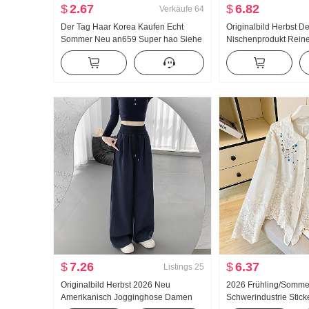
$
2.67
$
6.82
Verkäufe
64
Der Tag Haar Korea Kaufen Echt
Originalbild Herbst D
Sommer Neu an659 Super hao Siehe
Nischenprodukt Rein
Muschel Farbe Mikro Durch
Metall Dekoration Tail
Rollkragen Grundieren T-Shirt
Locker Langarm He
oberteile
$
7.26
$
6.37
Listings
25
Originalbild Herbst 2026 Neu
2026 Frühling/Somme
Amerikanisch Jogginghose Damen
Schwerindustrie Stick