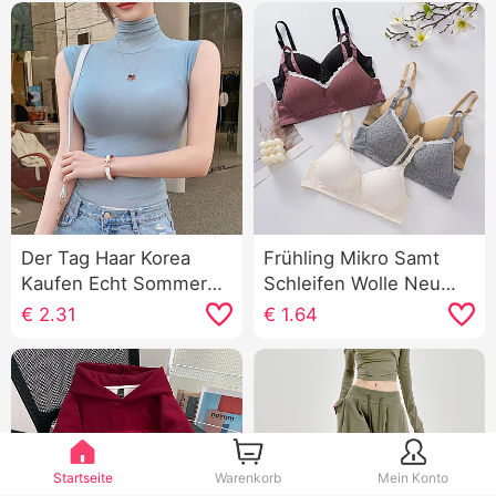
Der Tag Haar Korea
Frühling Mikro Samt
Kaufen Echt Sommer
Schleifen Wolle Neu
Neu an659 Super hao
Explosiver Stil Luo Li
€
2.31
€
1.64
Siehe Muschel Farbe
Traum Ya Innerhalb
Mikro Durch Rollkragen
Gürtel Brust Pad
Grundieren T-Shirt
Schlank Leibchen
Frauen
Startseite
Warenkorb
Mein Konto