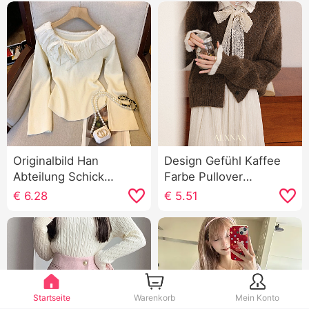
Originalbild Han
Design Gefühl Kaffee
Abteilung Schick
Farbe Pullover
Schwerindustrie
Strickjacke Damen
€
6.28
€
5.51
Schleife Design Gefühl
Herbst Winter Han
Top Nischenprodukt
Abteilung Falsches
Rein Wunsch Wind
Zweiteiler Strick Top
Patchwork
Strickpullover Damen
Startseite
Warenkorb
Mein Konto