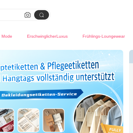


m Mode
ErschwinglicherLuxus
Frühlings-Loungewear