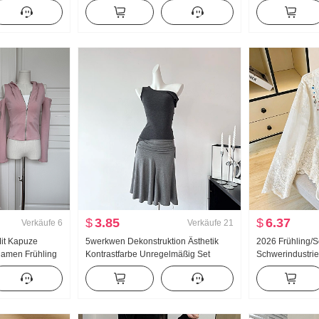
er Damen Design
Sweatshirt Damen dünne Ausführung
Sonnenschutzb
m Top
2025 Herbst Neu Mit Kapuze
Hemd Damen So
Langarm T-Shirt Top
Locker Freizeit
Single Hemd
$
3.85
$
6.37
Verkäufe
6
Verkäufe
21
Mit Kapuze
5werkwen Dekonstruktion Ästhetik
2026 Frühling
Damen Frühling
Kontrastfarbe Unregelmäßig Set
Schwerindustrie
hlaghose
Gruppe Schräg Schulter Lai Rennen
Puppenkragen 
Er Weste Schräg Pendel Halber Rock
Französischer St
Anzug
Sonnenschutz St