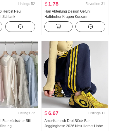
$
1.78
Listings
52
Favoriten
31
26 Herbst Neu
Han Abteilung Design Gefühl
il Schlank
Halbhoher Kragen Kurzarm
tmosphäre Design
Strickpullover Damen Herbst 2024
rodukt Gestreift
Neu Unifarben Vielseitig kombinierbar
rm Hemd Frauen
Schlank Schlank Top
$
6.67
Listings
72
Listings
11
l Französischer Stil
Amerikanisch Drei Stück Bar
führung
Jogginghose 2026 Neu Herbst Hohe