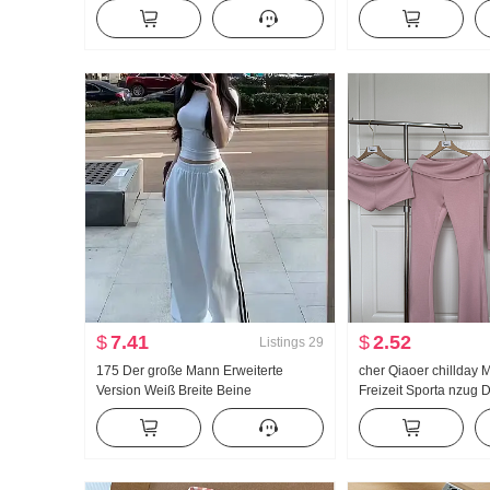
Breite Beine Freizeit Hose
Verdickt Strickpullov
Gefühl Spitze Langar
$
7.41
$
2.52
Listings
29
175 Der große Mann Erweiterte
cher Qiaoer chillday 
Version Weiß Breite Beine
Freizeit Sporta nzug 
Jogginghose Damen Frühling/Herbst
Schulterfrei Jacke Sc
Neu Vielseitig kombinierbar Gestreift
Dreiteiliges Set
Freizeit Bodenlang Hose