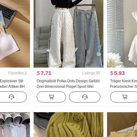
$
7.71
$
5.93
Favoriten
2
Listings
50
xplosiver Stil
Originalbild Polka Dots Design Gefühl
Träger Kleid K
eber Artikel BH
Drei dimensional Flügel Sport Wei
Französischer St
t Pad Schlank
Hosen Damen Neu Leicht Asien Wind
Schlank Trägerk
Locker Gerade geschnitten Schlank
Freizeithose