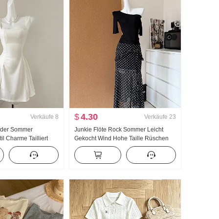
$
4.30
Verkäufe
8
Verkäufe
23
inder Sommer
Junkie Flöte Rock Sommer Leicht
il Charme Tailliert
Gekocht Wind Hohe Taille Rüschen
leid Minirock
Schlitz Schwarz Polka Dots Halber
Rock Tag Seide Schräg Schulter
Kleidung