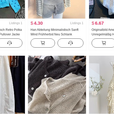
$
4.30
$
6.67
Listings
1
Listings
1
isch Retro Polka
Han Abteilung Minimalistisch Sanft
Originalbild Am
 Pullover Jacke
Wind Frühherbst Neu Schlank
Unregelmäßig 
ssig Wind
Sonnenschutz hemd Langarm
Leinen Mittel-La
Leibchen Heiß und würzig Minirock
Linien-Rock Un
Dreiteiliges Set
Fischschwanz P