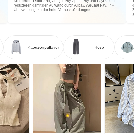
Kreditkarte, Debitkarte, Google Pay, Apple Pay und PayPal und
I
reduzieren damit den Aufwand durch Alipay, WeChat Pay, T/T-
g
Überweisungen oder hohe Vorausaufladungen.
Z
Kapuzenpullover
Hose