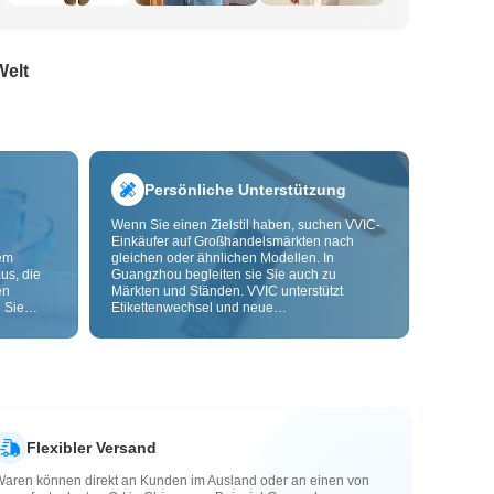
Welt
Persönliche Unterstützung
Wenn Sie einen Zielstil haben, suchen VVIC-
Einkäufer auf Großhandelsmärkten nach
dem
gleichen oder ähnlichen Modellen. In
us, die
Guangzhou begleiten sie Sie auch zu
en
Märkten und Ständen. VVIC unterstützt
 Sie
Etikettenwechsel und neue
nd
Verpackungsbeutel und bietet bald OEM-
Anpassung nach Bild oder Muster, damit Ihre
ls senken
Beschaffung kontrollierbarer wird und besser
zu Ihren Geschäftsabläufen passt.
Flexibler Versand
Waren können direkt an Kunden im Ausland oder an einen von