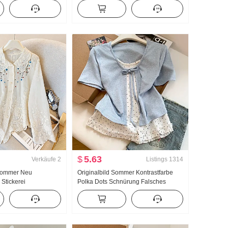
ekleidung Langarm
Taille Breite Beine Bündchen
mmerkleid ung
Freizeithose Wei Hosen Cargo-Hose
 Lässig Langarm
$
5.63
Verkäufe
2
Listings
1314
/Sommer Neu
Originalbild Sommer Kontrastfarbe
 Stickerei
Polka Dots Schnürung Falsches
Hemd Frauen
Zweiteiler Kurzarm T-Shirt Damen
il Retro
Sommer Neu Süßer Stil
rickjacke
Nischenprodukt Top