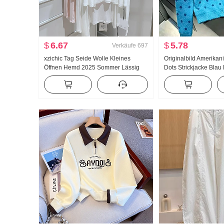
$
6.67
$
5.78
Verkäufe
697
xzichic Tag Seide Wolle Kleines
Originalbild Amerikan
Öffnen Hemd 2025 Sommer Lässig
Dots Strickjacke Blau
Wind Top Neu Strick Fallen Schulter
Frauen Herbst Neu Lä
Dünn Jacke Frauen
Strickpullover Top ins