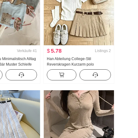
$
5.78
Verkäufe
41
Listings
2
Minimalistisch Alltag
Han Abteilung College-Stil
 Bär Muster Schleife
Reverskragen Kurzarm polo
produkt Kurzarm T-
Strickpullover Anzug Damen 2026
er Stil Strick Top
Sommer Neu Riese Gut aussehend
Plissee Rock