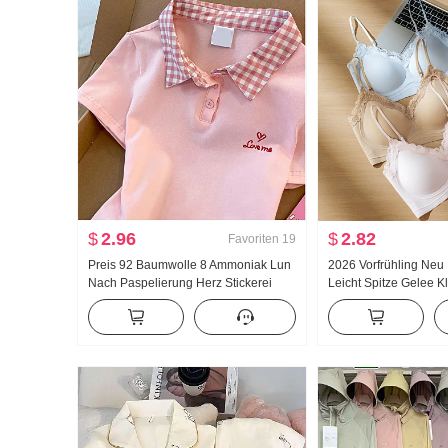
$
2.96
$
2.82
Favoriten
19
Preis 92 Baumwolle 8 Ammoniak Lun
2026 Vorfrühling Neu E
Nach Paspelierung Herz Stickerei
Leicht Spitze Gelee Kl
Süß Kurz Polo-Kragen T-Shirt Schlank
Innerhalb Gürtel Brus
Petite Modisch
Weste Frauen