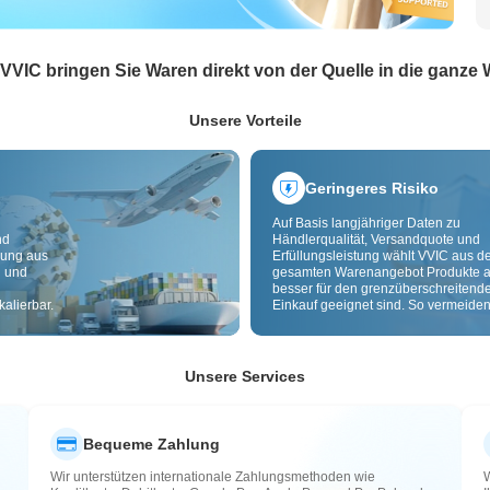
 VVIC bringen Sie Waren direkt von der Quelle in die ganze 
Unsere Vorteile
Geringeres Risiko
Auf Basis langjähriger Daten zu
nd
Händlerqualität, Versandquote und
dung aus
Erfüllungsleistung wählt VVIC aus 
g und
gesamten Warenangebot Produkte a
besser für den grenzüberschreitend
alierbar.
Einkauf geeignet sind. So vermeiden
minderwertige, schlecht lieferbare u
riskante Artikel. Cross-Border-
Qualitätsprüfung und Herkunftslabe
zusätzlich Risiken bei Qualität,
Unsere Services
Zollabwicklung und After-Sales.
Bequeme Zahlung
Wir unterstützen internationale Zahlungsmethoden wie