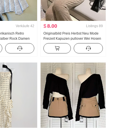
$
8.00
Verkäufe
42
Listings
89
erikanisch Retro
Originalbild Preis Herbst Neu Mode
Halber Rock Damen
Freizeit Kapuzen pullover Wei Hosen
nger Rock Kariert A-
Schlank Anzug Sporta nzug Damen
regelmäßig
Modisch
endel Rock