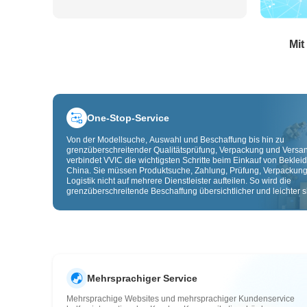
Mit
One-Stop-Service
Von der Modellsuche, Auswahl und Beschaffung bis hin zu
grenzüberschreitender Qualitätsprüfung, Verpackung und Versa
verbindet VVIC die wichtigsten Schritte beim Einkauf von Beklei
China. Sie müssen Produktsuche, Zahlung, Prüfung, Verpackun
Logistik nicht auf mehrere Dienstleister aufteilen. So wird die
grenzüberschreitende Beschaffung übersichtlicher und leichter sk
Mehrsprachiger Service
Mehrsprachige Websites und mehrsprachiger Kundenservice