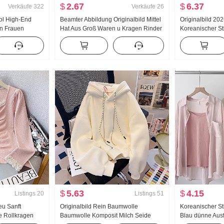
$
2.67
$
6.37
Verkäufe
322
Verkäufe
26
ol High-End
Beamter Abbildung Originalbild Mittel
Originalbild 20
n Frauen
Hat Aus Groß Waren u Kragen Rinder
Koreanischer St
 tragen
knochen Schnalle I-Zeichen Weste
Ausländische A
terhemd Spicy
Träger Breite Beine Bodenlang Sport
Gefühl Nischenp
op
Lange Hose Anzug
Tailliert Langa
$
5.63
$
4.15
Listings
20
Listings
51
eu Sanft
Originalbild Rein Baumwolle
Koreanischer Sti
e Rollkragen
Baumwolle Komposit Milch Seide
Blau dünne Aus