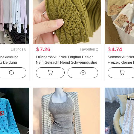
$
7.26
$
4.74
Listings
8
Favoriten
2
bekleidung
Frühherbst Auf Neu Original Design
Sommer Auf Neu 
z kleidung
Nein Gekracht Hemd Schwerindustrie
Freizeit Kleiner
ng Eis Seide
Jacquard Strick Top Damen Herbst
Locker Nischen
ocker Große
Neu Schlank
Shirt Koreanisch