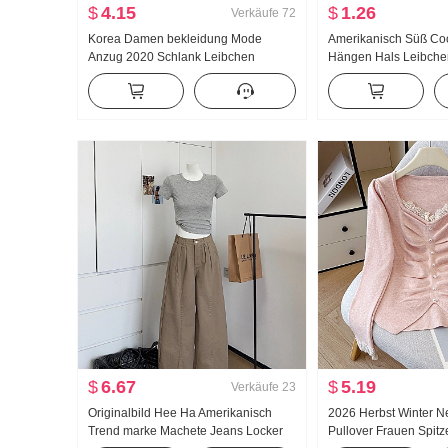
$
4.15
$
1.26
Verkäufe
72
Korea Damen bekleidung Mode
Amerikanisch Süß Co
Anzug 2020 Schlank Leibchen
Hängen Hals Leibche
Strickjacke Zweiteiliges Set T-Shirt
Sommer Außerhalb zu
Top Damen
Innerhalb Nehmen Un
Girl Strick Bandeau T
$
6.67
$
5.19
Verkäufe
23
Originalbild Hee Ha Amerikanisch
2026 Herbst Winter N
Trend marke Machete Jeans Locker
Pullover Frauen Spitz