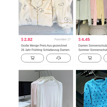
$
2.82
$
4.45
Favoriten
17
Große Menge Preis Aus gezeichnet
Damen Sonnenschutz
26 Jahr Frühling Schlafanzug Damen
Sommer Sonnenschut
Neu Wolken Baumwolle Langarm
Nylon dünne Ausführu
Klein Reverskragen Home Service
Atmungsaktiv Jacke L
Anzug Live-Übertragung Hoch
Größe Hoodie
Produkt