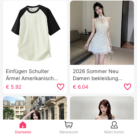
Einfügen Schulter
2026 Sommer Neu
Ärmel Amerikanisch
Damen bekleidung
Schwergewicht
Dame Charme Sexy
€
5.92
€
6.04
Patchwork
Spitzenbesatz Tailliert
Kontrastfarbe Rundhals
A-Linien-Rock
Kurzarm T-Shirt
Verbesserung
Männlich Sommer
Cheongsam Kleid
Locker Große Größe
Halbärmelig
Startseite
Warenkorb
Mein Konto
Prägestempel Top