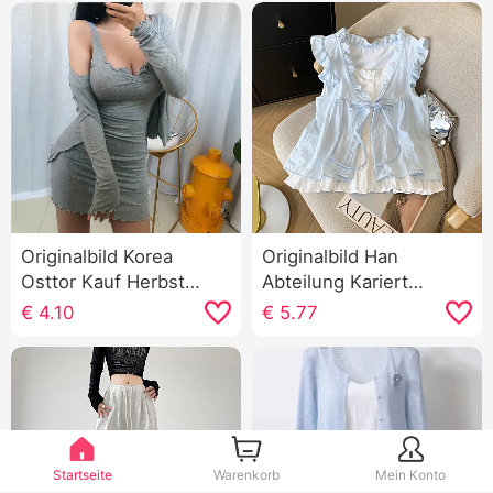
Originalbild Korea
Originalbild Han
Osttor Kauf Herbst
Abteilung Kariert
Charme Elegant dünne
Falsches Zweiteiler
€
4.10
€
5.77
Ausführung Strickjacke
Hemd Frauen Rüschen
Träger Kleid
Alters reduzierung
Zweiteiliges Set
Locker Ärmellos Baby
hemd Weste Top
Startseite
Warenkorb
Mein Konto