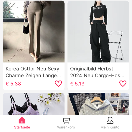
Korea Osttor Neu Sexy
Originalbild Herbst
Charme Zeigen Lange
2024 Neu Cargo-Hose
Beine Koreanischer Stil
Damen Fallschirm
€
5.38
€
5.13
Hohe Taille Pendeln
Freizeit Weite Hose
Vielseitig kombinierbar
Hohe Taille
Leicht ausgestellt
Amerikanisch Petite
Freizeit Lange Hose
Jogginghose
Damen
Startseite
Warenkorb
Mein Konto