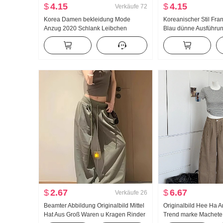
$
4.15
$
4.15
Verkäufe
72
Korea Damen bekleidung Mode
Koreanischer Stil Fran
Anzug 2020 Schlank Leibchen
Blau dünne Ausführu
Strickjacke Zweiteiliges Set T-Shirt
Sonnenschutzbeklei
Top Damen
Hemd Damen Sommer
Locker Freizeit Lässi
Single Hemd
$
2.67
$
6.67
Verkäufe
26
Beamter Abbildung Originalbild Mittel
Originalbild Hee Ha 
Hat Aus Groß Waren u Kragen Rinder
Trend marke Machete