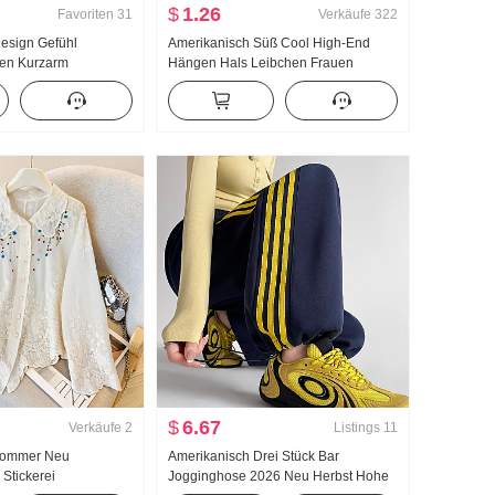
$
1.26
Favoriten
31
Verkäufe
322
esign Gefühl
Amerikanisch Süß Cool High-End
en Kurzarm
Hängen Hals Leibchen Frauen
Damen Herbst 2024
Sommer Außerhalb zu tragen
ielseitig kombinierbar
Innerhalb Nehmen Unterhemd Spicy
k Top
Girl Strick Bandeau Top
$
6.67
Verkäufe
2
Listings
11
/Sommer Neu
Amerikanisch Drei Stück Bar
 Stickerei
Jogginghose 2026 Neu Herbst Hohe