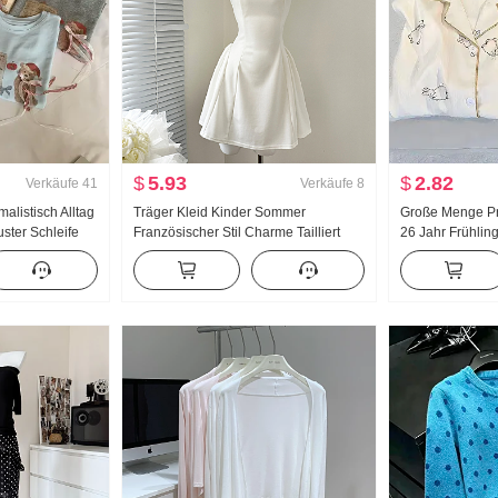
$
5.93
$
2.82
Verkäufe
41
Verkäufe
8
listisch Alltag
Träger Kleid Kinder Sommer
Große Menge Pr
uster Schleife
Französischer Stil Charme Tailliert
26 Jahr Frühli
t Kurzarm T-
Schlank Trägerkleid Minirock
Neu Wolken Ba
 Strick Top
Klein Reverskr
Anzug Live-Übe
Produkt