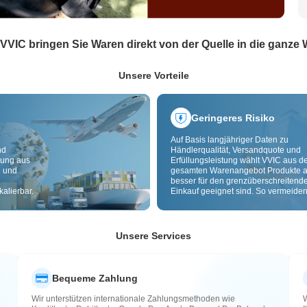
 VVIC bringen Sie Waren direkt von der Quelle in die ganze 
Unsere Vorteile
Geringeres Risiko
Auf Basis langjähriger Daten zu
nd
Händlerqualität, Versandquote und
dung aus
Erfüllungsleistung wählt VVIC aus 
g und
gesamten Warenangebot Produkte a
besser für den grenzüberschreitend
alierbar.
Einkauf geeignet sind. So vermeiden
minderwertige, schlecht lieferbare u
riskante Artikel. Cross-Border-
Qualitätsprüfung und Herkunftslabe
zusätzlich Risiken bei Qualität,
Unsere Services
Zollabwicklung und After-Sales.
Bequeme Zahlung
Wir unterstützen internationale Zahlungsmethoden wie