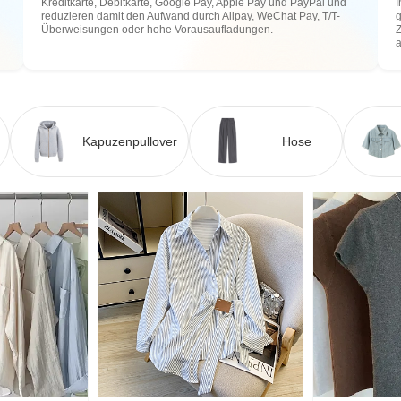
Kreditkarte, Debitkarte, Google Pay, Apple Pay und PayPal und
I
reduzieren damit den Aufwand durch Alipay, WeChat Pay, T/T-
g
Überweisungen oder hohe Vorausaufladungen.
Z
Kapuzenpullover
Hose