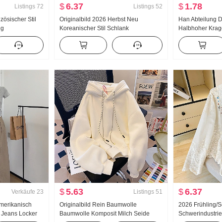
$
6.37
$
1.78
Listings
72
Listings
52
zösischer Stil
Originalbild 2026 Herbst Neu
Han Abteilung D
ng
Koreanischer Stil Schlank
Halbhoher Krag
dung Langarm
Ausländische Atmosphäre Design
Strickpullover 
kleid ung
Gefühl Nischenprodukt Gestreift
Neu Unifarben V
g Langarm
Tailliert Langarm Hemd Frauen
Schlank Schlan
$
5.63
$
6.37
Verkäufe
23
Listings
51
Amerikanisch
Originalbild Rein Baumwolle
2026 Frühling
 Jeans Locker
Baumwolle Komposit Milch Seide
Schwerindustrie