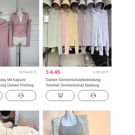
$
4.45
Verkäufe
6
Listings
8
llday Mit Kapuze
Damen Sonnenschutzbekleidung
 nzug Damen Frühling
Sommer Sonnenschutz kleidung
cke Schlaghose
Nylon dünne Ausführung Eis Seide
Atmungsaktiv Jacke Locker Große
Größe Hoodie