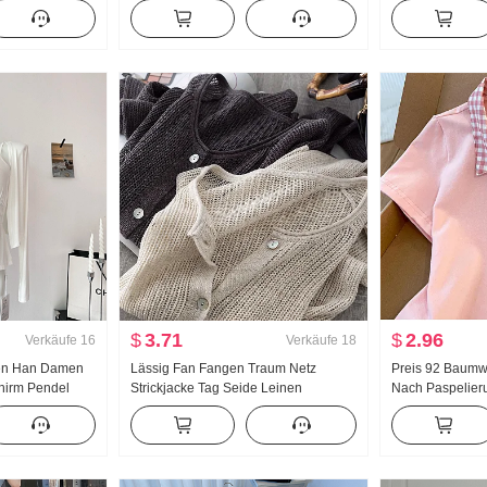
 Hose
Sweatshirt Damen dünne Ausführung
Puppenkragen 
2025 Herbst Neu Mit Kapuze
Französischer St
Langarm T-Shirt Top
Sonnenschutz St
$
3.71
$
2.96
Verkäufe
16
Verkäufe
18
en Han Damen
Lässig Fan Fangen Traum Netz
Preis 92 Baumw
hirm Pendel
Strickjacke Tag Seide Leinen
Nach Paspelieru
 Zwei Tragen
Handarbeit Wählen Loch
Süß Kurz Polo-K
jacke Damen
Durchbrochen Strick Strickjacke
Petite Modisch
er Top
Damen Klimaanlage Sonnenschutz
hemd