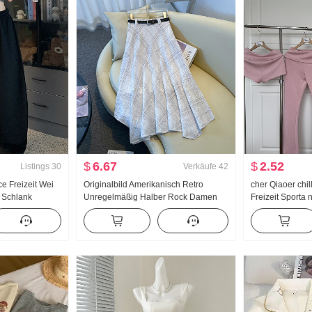
$
6.67
$
2.52
Listings
30
Verkäufe
42
ce Freizeit Wei
Originalbild Amerikanisch Retro
cher Qiaoer chi
 Schlank
Unregelmäßig Halber Rock Damen
Freizeit Sporta
 Gefühl Komfort
Leinen Mittel-Langer Rock Kariert A-
Schulterfrei Ja
n
Linien-Rock Unregelmäßig
Dreiteiliges Set
Fischschwanz Pendel Rock