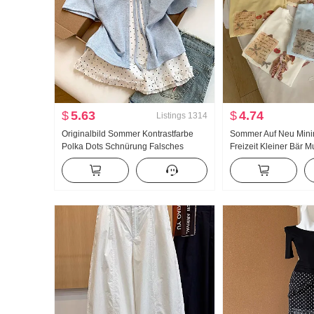
$
5.63
$
4.74
Listings
1314
Originalbild Sommer Kontrastfarbe
Sommer Auf Neu Minima
Polka Dots Schnürung Falsches
Freizeit Kleiner Bär M
Zweiteiler Kurzarm T-Shirt Damen
Locker Nischenproduk
Sommer Neu Süßer Stil
Shirt Koreanischer Stil
Nischenprodukt Top