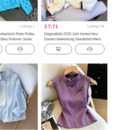
$
7.71
Listings
1
Listings
98
erikanisch Retro Polka
Originalbild 2025 Jahr Herbst Neu
 Blau Pullover Jacke
Damen bekleidung Sweatshirt Alters
Neu Lässig Wind
reduzierung Die Hälfte
op ins
Reißverschluss Mode Polo-Kragen
Freizeit Vielseitig kombinierbar
Schlank