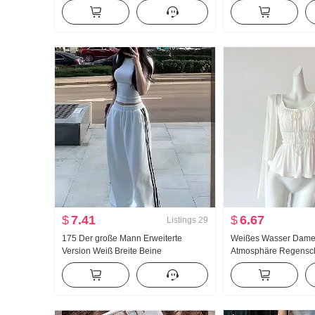
knochen Schnalle I-Zeichen Weste
Breite Beine Freizeit
Träger Breite Beine Bodenlang Sport
Lange Hose Anzug
$
7.41
$
6.67
Listings
29
175 Der große Mann Erweiterte
Weißes Wasser Dam
Version Weiß Breite Beine
Atmosphäre Regensc
Jogginghose Damen Frühling/Herbst
Groß u Kragen Träger
Neu Vielseitig kombinierbar Gestreift
Design Gefühl Strick
Freizeit Bodenlang Hose
Sommer Schlank Träg