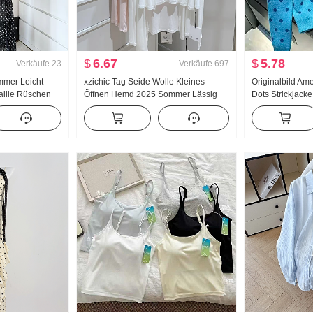
$
6.67
$
5.78
Verkäufe
23
Verkäufe
697
mmer Leicht
xzichic Tag Seide Wolle Kleines
Originalbild Am
aille Rüschen
Öffnen Hemd 2025 Sommer Lässig
Dots Strickjacke
 Dots Halber
Wind Top Neu Strick Fallen Schulter
Frauen Herbst 
g Schulter
Dünn Jacke Frauen
Strickpullover T