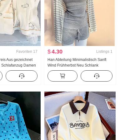
$
4.30
Favoriten
17
Listings
1
eis Aus gezeichnet
Han Abteilung Minimalistisch Sanft
ng Schlafanzug Damen
Wind Frühherbst Neu Schlank
umwolle Langarm
Sonnenschutz hemd Langarm
agen Home Service
Leibchen Heiß und würzig Minirock
rtragung Hoch
Dreiteiliges Set