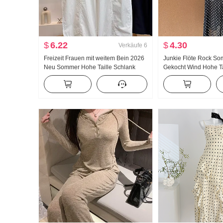
$
6.22
$
4.30
Verkäufe
6
Freizeit Frauen mit weitem Bein 2026
Junkie Flöte Rock So
Neu Sommer Hohe Taille Schlank
Gekocht Wind Hohe T
Große Größe Petite Minimalistisch
Schlitz Schwarz Polka
Locker Neun Punkte Machete Hosen
Rock Tag Seide Schrä
Kleidung