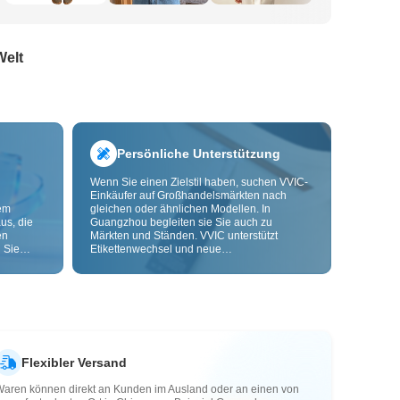
Welt
Persönliche Unterstützung
Wenn Sie einen Zielstil haben, suchen VVIC-
Einkäufer auf Großhandelsmärkten nach
dem
gleichen oder ähnlichen Modellen. In
us, die
Guangzhou begleiten sie Sie auch zu
en
Märkten und Ständen. VVIC unterstützt
 Sie
Etikettenwechsel und neue
nd
Verpackungsbeutel und bietet bald OEM-
Anpassung nach Bild oder Muster, damit Ihre
ls senken
Beschaffung kontrollierbarer wird und besser
zu Ihren Geschäftsabläufen passt.
Flexibler Versand
Waren können direkt an Kunden im Ausland oder an einen von