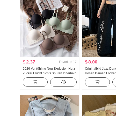
$
2.37
$
8.00
Favoriten
17
2026 Vorfrühling Neu Explosion Herz
Originalbild Jazz Dan
Zucker Frucht nichts Spuren Innerhalb
Hosen Damen Locker
Gürtel Brust Pad Schlank Leibchen
Jogginghose Abseilen
Frauen
Weite Hose Bündche