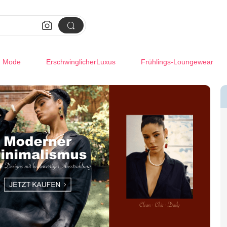


m Mode
ErschwinglicherLuxus
Frühlings-Loungewear