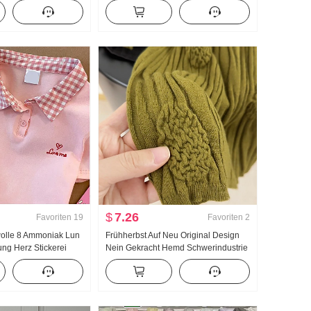
Hemd Frauen
Taille Breite Beine Bündchen
il Retro
Freizeithose Wei Hosen Cargo-Hose
rickjacke
$
7.26
Favoriten
19
Favoriten
2
olle 8 Ammoniak Lun
Frühherbst Auf Neu Original Design
ng Herz Stickerei
Nein Gekracht Hemd Schwerindustrie
ragen T-Shirt Schlank
Jacquard Strick Top Damen Herbst
Neu Schlank