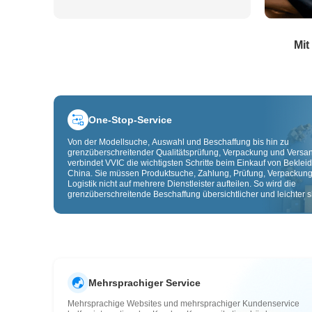
Mit
One-Stop-Service
Von der Modellsuche, Auswahl und Beschaffung bis hin zu
grenzüberschreitender Qualitätsprüfung, Verpackung und Versa
verbindet VVIC die wichtigsten Schritte beim Einkauf von Beklei
China. Sie müssen Produktsuche, Zahlung, Prüfung, Verpackun
Logistik nicht auf mehrere Dienstleister aufteilen. So wird die
grenzüberschreitende Beschaffung übersichtlicher und leichter sk
Mehrsprachiger Service
Mehrsprachige Websites und mehrsprachiger Kundenservice