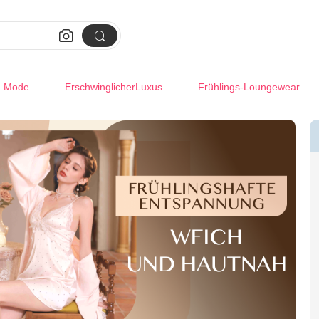


m Mode
ErschwinglicherLuxus
Frühlings-Loungewear