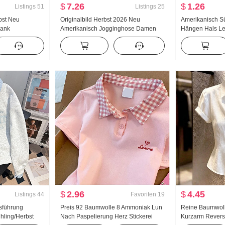
$
7.26
$
1.26
Listings
51
Listings
25
bst Neu
Originalbild Herbst 2026 Neu
Amerikanisch S
lank
Amerikanisch Jogginghose Damen
Hängen Hals Le
häre Design
Niedrige Taille Locker Lässig Breite
Sommer Außerha
 Gestreift
Beine Freizeit Wei Hosen Weite Hose
Innerhalb Nehm
md Frauen
Kind
Girl Strick Ban
$
2.96
$
4.45
Listings
44
Favoriten
19
usführung
Preis 92 Baumwolle 8 Ammoniak Lun
Reine Baumwoll
hling/Herbst
Nach Paspelierung Herz Stickerei
Kurzarm Rever