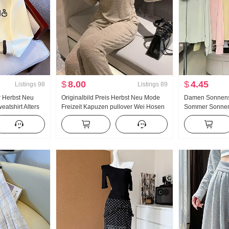
$
8.00
$
4.45
Listings
98
Listings
89
r Herbst Neu
Originalbild Preis Herbst Neu Mode
Damen Sonnens
atshirt Alters
Freizeit Kapuzen pullover Wei Hosen
Sommer Sonnen
e
Schlank Anzug Sporta nzug Damen
Nylon dünne Au
 Polo-Kragen
Modisch
Atmungsaktiv J
mbinierbar
Größe Hoodie