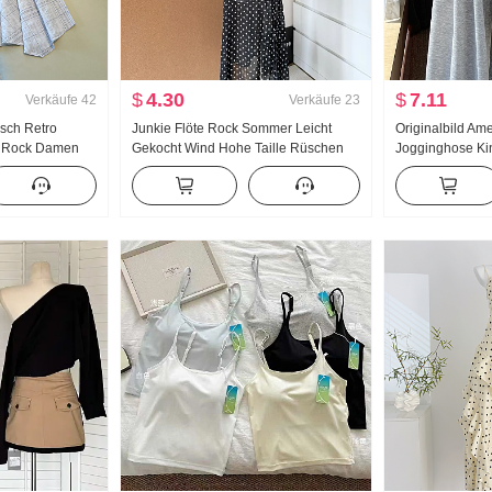
$
4.30
$
7.11
Verkäufe
42
Verkäufe
23
isch Retro
Junkie Flöte Rock Sommer Leicht
Originalbild Am
r Rock Damen
Gekocht Wind Hohe Taille Rüschen
Jogginghose Kin
Rock Kariert A-
Schlitz Schwarz Polka Dots Halber
Bauchkontrolle 
mäßig
Rock Tag Seide Schräg Schulter
Gefühl Gerade g
 Rock
Kleidung
Hose Student 
Hosen