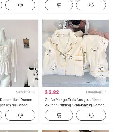
mer Fort geschritten
Puppenkragen Hemd Frauen
uxus Sanft Wind Top
Französischer Stil Retro
Sonnenschutz Strickjacke
$
2.82
Verkäufe
16
Favoriten
17
r Damen Han Damen
Große Menge Preis Aus gezeichnet
genschirm Pendel
26 Jahr Frühling Schlafanzug Damen
Träger Zwei Tragen
Neu Wolken Baumwolle Langarm
Strickjacke Damen
Klein Reverskragen Home Service
 Träger Top
Anzug Live-Übertragung Hoch
Produkt