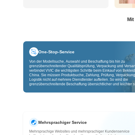
Mit
One-Stop-Service
Von der Modellsuche, Auswahl und Beschaffung bis hin zu
grenzüberschreitender Qualitätsprüfung, Verpackung und Versa
verbindet VVIC die wichtigsten Schritte beim Einkauf von Beklei
China. Sie müssen Produktsuche, Zahlung, Prüfung, Verpackun
Logistik nicht auf mehrere Dienstleister aufteilen. So wird die
grenzüberschreitende Beschaffung übersichtlicher und leichter sk
Mehrsprachiger Service
Mehrsprachige Websites und mehrsprachiger Kundenservice