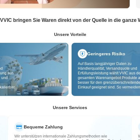
 VVIC bringen Sie Waren direkt von der Quelle in die ganze 
Unsere Vorteile
Geringeres Risiko
Auf Basis langjähriger Daten zu
nd
Händlerqualität, Versandquote und
dung aus
Erfüllungsleistung wählt VVIC aus 
g und
gesamten Warenangebot Produkte a
besser für den grenzüberschreitend
alierbar.
Einkauf geeignet sind. So vermeiden
minderwertige, schlecht lieferbare u
riskante Artikel. Cross-Border-
Qualitätsprüfung und Herkunftslabe
zusätzlich Risiken bei Qualität,
Unsere Services
Zollabwicklung und After-Sales.
Bequeme Zahlung
Wir unterstützen internationale Zahlungsmethoden wie