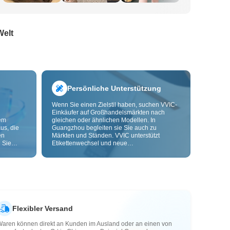
Welt
Persönliche Unterstützung
Wenn Sie einen Zielstil haben, suchen VVIC-
Einkäufer auf Großhandelsmärkten nach
dem
gleichen oder ähnlichen Modellen. In
us, die
Guangzhou begleiten sie Sie auch zu
en
Märkten und Ständen. VVIC unterstützt
 Sie
Etikettenwechsel und neue
nd
Verpackungsbeutel und bietet bald OEM-
Anpassung nach Bild oder Muster, damit Ihre
ls senken
Beschaffung kontrollierbarer wird und besser
zu Ihren Geschäftsabläufen passt.
Flexibler Versand
Waren können direkt an Kunden im Ausland oder an einen von