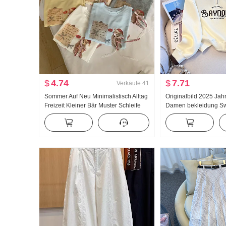
$
4.74
$
7.71
Verkäufe
41
Sommer Auf Neu Minimalistisch Alltag
Originalbild 2025 Jah
Freizeit Kleiner Bär Muster Schleife
Damen bekleidung Swe
Locker Nischenprodukt Kurzarm T-
reduzierung Die Hälft
Shirt Koreanischer Stil Strick Top
Reißverschluss Mode
Freizeit Vielseitig ko
Schlank