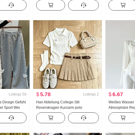
lsches
Süß Kurz Polo-Kragen T-Shirt Schlank
Damen 2026 Som
 Stickerei
Petite Modisch
Gefühl Leicht L
 Top
$
5.78
$
6.67
Listings
50
Listings
2
ts Design Gefühl
Han Abteilung College-Stil
Weißes Wasse
el Sport Wei
Reverskragen Kurzarm polo
Atmosphäre Re
cht Asien Wind
Strickpullover Anzug Damen 2026
Groß u Kragen 
itten Schlank
Sommer Neu Riese Gut aussehend
Design Gefühl 
Plissee Rock
Sommer Schlank