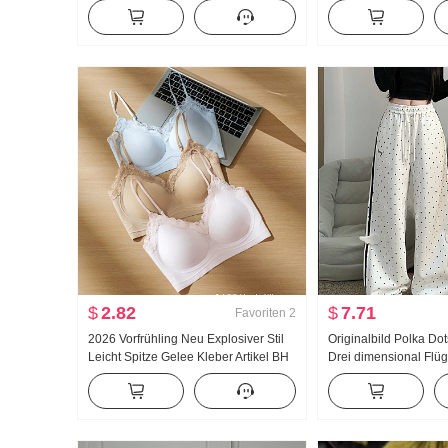
Breite Beine Freizeit Hose
Neu Han Abteilung Fa
Zweiteiler Locker Dorn
Gestreift Polo-Kragen
$
2.82
$
7.71
Favoriten
2
2026 Vorfrühling Neu Explosiver Stil
Originalbild Polka Do
Leicht Spitze Gelee Kleber Artikel BH
Drei dimensional Flüg
Innerhalb Gürtel Brust Pad Schlank
Hosen Damen Neu Lei
Weste Frauen
Locker Gerade geschn
Freizeithose