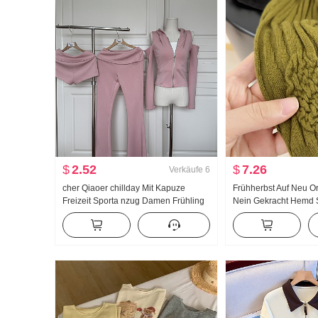
$
2.52
$
7.26
Verkäufe
6
cher Qiaoer chillday Mit Kapuze
Frühherbst Auf Neu Or
Freizeit Sporta nzug Damen Frühling
Nein Gekracht Hemd 
Schulterfrei Jacke Schlaghose
Jacquard Strick Top 
Dreiteiliges Set
Neu Schlank