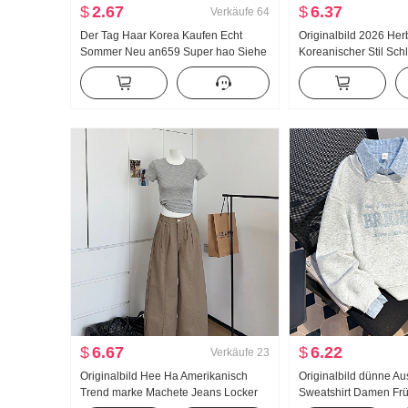
$
2.67
$
6.37
Verkäufe
64
Der Tag Haar Korea Kaufen Echt
Originalbild 2026 Her
Sommer Neu an659 Super hao Siehe
Koreanischer Stil Sch
Muschel Farbe Mikro Durch
Ausländische Atmosp
Rollkragen Grundieren T-Shirt
Gefühl Nischenprodukt
Tailliert Langarm He
$
6.67
$
6.22
Verkäufe
23
Originalbild Hee Ha Amerikanisch
Originalbild dünne A
Trend marke Machete Jeans Locker
Sweatshirt Damen Frü