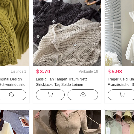
$
3.70
$
5.93
Listings
1
Verkäufe
18
iginal Design
Lässig Fan Fangen Traum Netz
Träger Kleid K
Schwerindustrie
Strickjacke Tag Seide Leinen
Französischer St
Damen Herbst
Handarbeit Wählen Loch
Schlank Trägerk
Durchbrochen Strick Strickjacke
Damen Klimaanlage Sonnenschutz
hemd