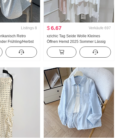
$
6.67
Listings
8
Verkäufe
697
erikanisch Retro
xzichic Tag Seide Wolle Kleines
der Frühling/Herbst
Öffnen Hemd 2025 Sommer Lässig
Hohe Taille Abseilen
Wind Top Neu Strick Fallen Schulter
eschnitten Weite
Dünn Jacke Frauen
Baumwollgewebe Wei