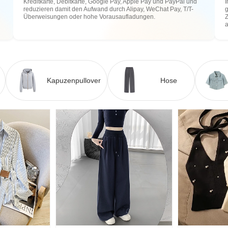
Kreditkarte, Debitkarte, Google Pay, Apple Pay und PayPal und
I
reduzieren damit den Aufwand durch Alipay, WeChat Pay, T/T-
g
Überweisungen oder hohe Vorausaufladungen.
Z
Kapuzenpullover
Hose