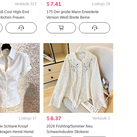
$
7.41
Verkäufe
322
Listings
29
üß Cool High-End
175 Der große Mann Erweiterte
ibchen Frauen
Version Weiß Breite Beine
lb zu tragen
Jogginghose Damen Frühling/Herbst
en Unterhemd Spicy
Neu Vielseitig kombinierbar Gestreift
deau Top
Freizeit Bodenlang Hose
$
6.37
Listings
37
Verkäufe
2
e Schlank Knopf
2026 Frühling/Sommer Neu
skragen Hemd Hemd
Schwerindustrie Stickerei