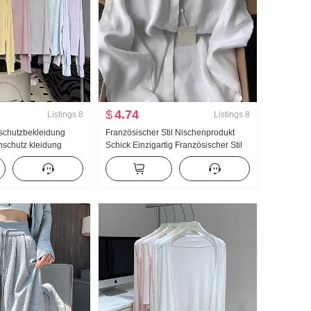
$
4.74
Listings
8
Listings
8
chutzbekleidung
Französischer Stil Nischenprodukt
schutz kleidung
Schick Einzigartig Französischer Stil
sführung Eis Seide
Leicht Gekocht Wind Blau Polo-
acke Locker Große
Kragen Langarm Hemd Frauen