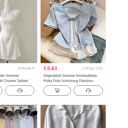
$
5.63
Verkäufe
8
Listings
1311
inder Sommer
Originalbild Sommer Kontrastfarbe
il Charme Tailliert
Polka Dots Schnürung Falsches
leid Minirock
Zweiteiler Kurzarm T-Shirt Damen
Sommer Neu Süßer Stil
Nischenprodukt Top