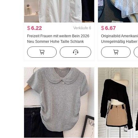
$
6.22
$
6.67
Verkäufe
6
Freizeit Frauen mit weitem Bein 2026
Originalbild Amerikan
Neu Sommer Hohe Taille Schlank
Unregelmäßig Halbe
Große Größe Petite Minimalistisch
Leinen Mittel-Langer 
Locker Neun Punkte Machete Hosen
Linien-Rock Unregel
Fischschwanz Pendel