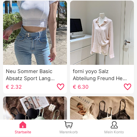
Neu Sommer Basic
forni yoyo Salz
Absatz Sport Lang
Abteilung Freund Hemd
Kurzarm Damen
Tag 嘫 Leinen Langarm
€
2.32
€
6.30
Atmungsaktiv Schlank
Reverskragen Lässig
Tau Nabel Kurz Fitness
Wind Hemd
Kleidung Tanz
Performance Top tee
Startseite
Warenkorb
Mein Konto