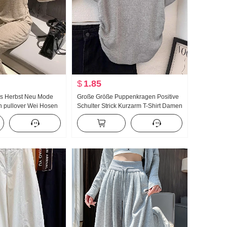
$
1.85
eis Herbst Neu Mode
Große Größe Puppenkragen Positive
n pullover Wei Hosen
Schulter Strick Kurzarm T-Shirt Damen
Sporta nzug Damen
Sommer Design Gefühl Kurz Schlank
Klein Fliegen Ärmel Mitgefühl Top