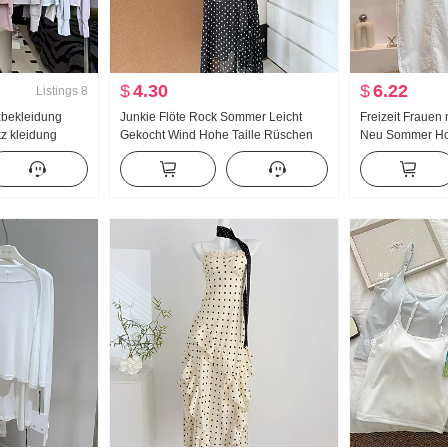
$
4.30
$
6.22
Listings
8
bekleidung
Junkie Flöte Rock Sommer Leicht
Freizeit Frauen
z kleidung
Gekocht Wind Hohe Taille Rüschen
Neu Sommer Hoh
ng Eis Seide
Schlitz Schwarz Polka Dots Halber
Große Größe Pet
ocker Große
Rock Tag Seide Schräg Schulter
Locker Neun Pu
Kleidung