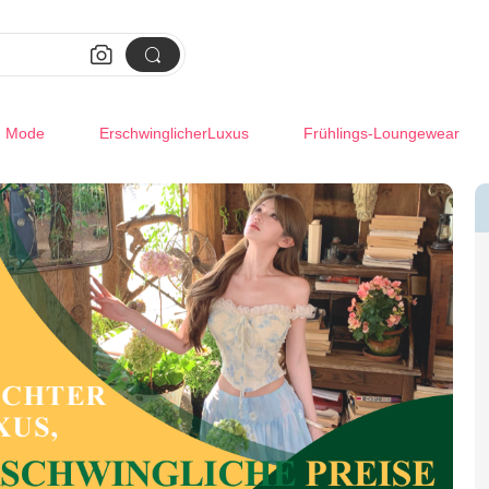


m Mode
ErschwinglicherLuxus
Frühlings-Loungewear