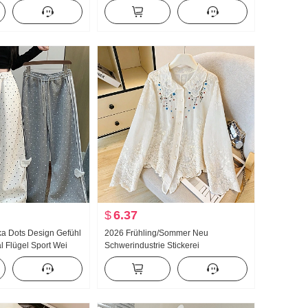
ragen T-Shirt Schlank
Damen 2026 Sommer Fort geschritten
Gefühl Leicht Luxus Sanft Wind Top
$
6.37
lka Dots Design Gefühl
2026 Frühling/Sommer Neu
l Flügel Sport Wei
Schwerindustrie Stickerei
u Leicht Asien Wind
Puppenkragen Hemd Frauen
geschnitten Schlank
Französischer Stil Retro
Sonnenschutz Strickjacke