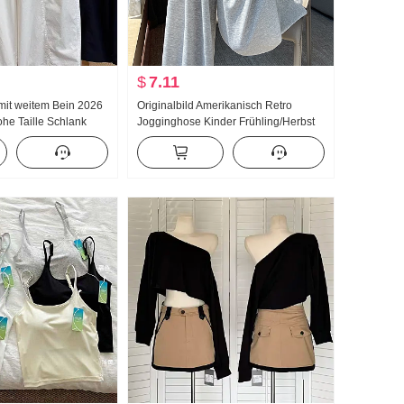
$
7.11
 mit weitem Bein 2026
Originalbild Amerikanisch Retro
e Taille Schlank
Jogginghose Kinder Frühling/Herbst
ite Minimalistisch
Bauchkontrolle Hohe Taille Abseilen
nkte Machete Hosen
Gefühl Gerade geschnitten Weite
Hose Student Baumwollgewebe Wei
Hosen