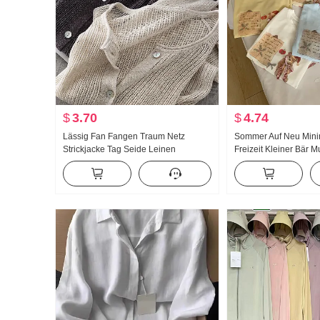
$
3.70
$
4.74
Lässig Fan Fangen Traum Netz
Sommer Auf Neu Minima
Strickjacke Tag Seide Leinen
Freizeit Kleiner Bär M
Handarbeit Wählen Loch
Locker Nischenproduk
Durchbrochen Strick Strickjacke
Shirt Koreanischer Stil
Damen Klimaanlage Sonnenschutz
hemd