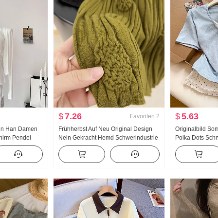
$
7.26
$
5.63
Favoriten
2
en Han Damen
Frühherbst Auf Neu Original Design
Originalbild So
hirm Pendel
Nein Gekracht Hemd Schwerindustrie
Polka Dots Sch
 Zwei Tragen
Jacquard Strick Top Damen Herbst
Zweiteiler Kurz
jacke Damen
Neu Schlank
Sommer Neu Süß
er Top
Nischenprodukt