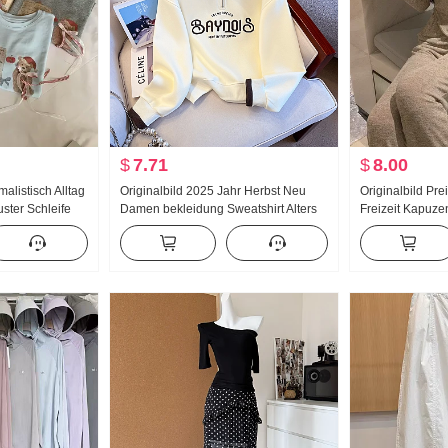
$
7.71
$
8.00
listisch Alltag
Originalbild 2025 Jahr Herbst Neu
Originalbild Pr
uster Schleife
Damen bekleidung Sweatshirt Alters
Freizeit Kapuze
t Kurzarm T-
reduzierung Die Hälfte
Schlank Anzug 
 Strick Top
Reißverschluss Mode Polo-Kragen
Modisch
Freizeit Vielseitig kombinierbar
Schlank