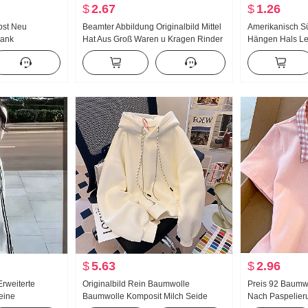
$
2.67
$
1.26
bst Neu
Beamter Abbildung Originalbild Mittel
Amerikanisch S
lank
Hat Aus Groß Waren u Kragen Rinder
Hängen Hals Le
häre Design
knochen Schnalle I-Zeichen Weste
Sommer Außerha
 Gestreift
Träger Breite Beine Bodenlang Sport
Innerhalb Nehm
md Frauen
Lange Hose Anzug
Girl Strick Ban
$
5.63
$
2.96
rweiterte
Originalbild Rein Baumwolle
Preis 92 Baumw
eine
Baumwolle Komposit Milch Seide
Nach Paspelieru