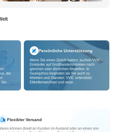
Welt
Persönliche Unterstützung
Wenn Sie einen Zielstil haben, suchen VVIC-
Einkäufer auf Großhandelsmärkten nach
dem
gleichen oder ähnlichen Modellen. In
us, die
Guangzhou begleiten sie Sie auch zu
en
Märkten und Ständen. VVIC unterstützt
 Sie
Etikettenwechsel und neue
nd
Verpackungsbeutel und bietet bald OEM-
Anpassung nach Bild oder Muster, damit Ihre
ls senken
Beschaffung kontrollierbarer wird und besser
zu Ihren Geschäftsabläufen passt.
Flexibler Versand
Waren können direkt an Kunden im Ausland oder an einen von