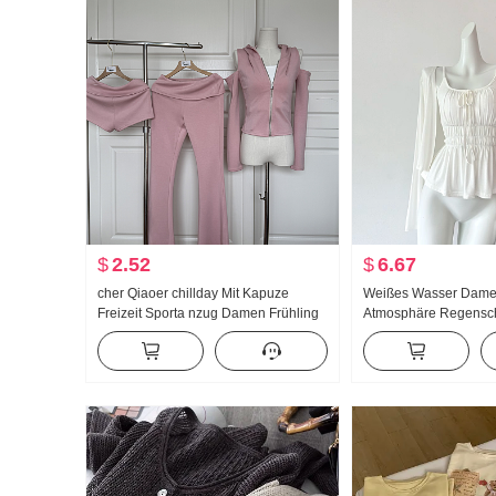
$
2.52
$
6.67
cher Qiaoer chillday Mit Kapuze
Weißes Wasser Dam
Freizeit Sporta nzug Damen Frühling
Atmosphäre Regensc
Schulterfrei Jacke Schlaghose
Groß u Kragen Träger
Dreiteiliges Set
Design Gefühl Strick
Sommer Schlank Träg