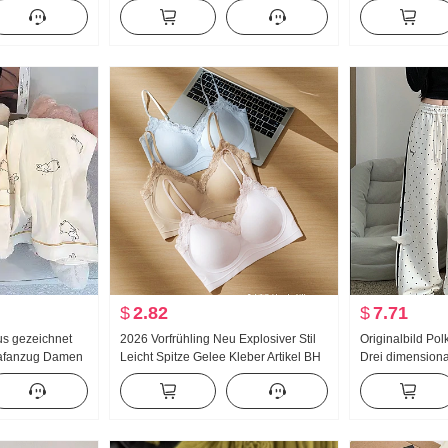
rühling/Herbst
Sweatshirt Damen dünne Ausführung
Süß Kurz Polo-K
erbar Gestreift
2025 Herbst Neu Mit Kapuze
Petite Modisch
ose
Langarm T-Shirt Top
$
2.82
$
7.71
s gezeichnet
2026 Vorfrühling Neu Explosiver Stil
Originalbild Po
lafanzug Damen
Leicht Spitze Gelee Kleber Artikel BH
Drei dimensiona
le Langarm
Innerhalb Gürtel Brust Pad Schlank
Hosen Damen Ne
Home Service
Weste Frauen
Locker Gerade 
ung Hoch
Freizeithose