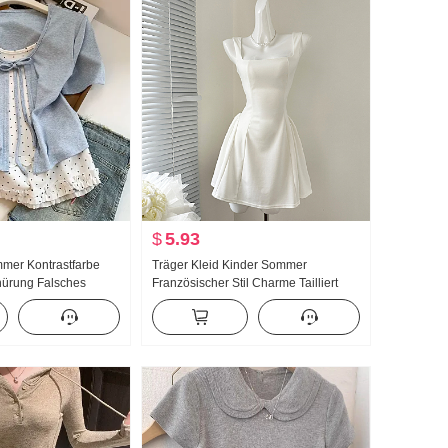
$
5.93
mmer Kontrastfarbe
Träger Kleid Kinder Sommer
nürung Falsches
Französischer Stil Charme Tailliert
arm T-Shirt Damen
Schlank Trägerkleid Minirock
er Stil
 Top