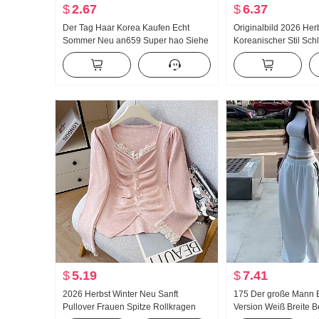
$
2.67
$
6.37
Der Tag Haar Korea Kaufen Echt
Originalbild 2026 Her
Sommer Neu an659 Super hao Siehe
Koreanischer Stil Sch
Muschel Farbe Mikro Durch
Ausländische Atmosp
Rollkragen Grundieren T-Shirt
Gefühl Nischenprodukt
Tailliert Langarm He
$
5.19
$
7.41
2026 Herbst Winter Neu Sanft
175 Der große Mann E
Pullover Frauen Spitze Rollkragen
Version Weiß Breite B