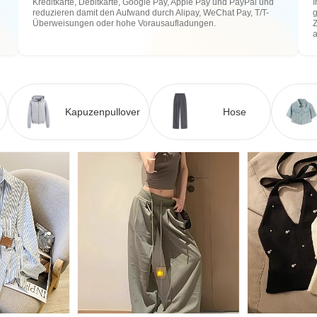
Kreditkarte, Debitkarte, Google Pay, Apple Pay und PayPal und
I
reduzieren damit den Aufwand durch Alipay, WeChat Pay, T/T-
g
Überweisungen oder hohe Vorausaufladungen.
Z
Kapuzenpullover
Hose