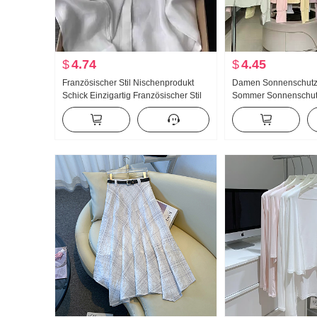
$
4.74
$
4.45
Französischer Stil Nischenprodukt
Damen Sonnenschutz
Schick Einzigartig Französischer Stil
Sommer Sonnenschut
Leicht Gekocht Wind Blau Polo-
Nylon dünne Ausführu
Kragen Langarm Hemd Frauen
Atmungsaktiv Jacke L
Größe Hoodie