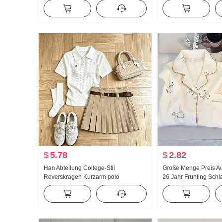
Verdickt Strickpullover Damen Design
Jogginghose Damen F
Gefühl Spitze Langarm Top
Neu Vielseitig kombini
Freizeit Bodenlang H
$
5.78
$
2.82
Han Abteilung College-Stil
Große Menge Preis Au
Reverskragen Kurzarm polo
26 Jahr Frühling Sch
Strickpullover Anzug Damen 2026
Neu Wolken Baumwol
Sommer Neu Riese Gut aussehend
Klein Reverskragen 
Plissee Rock
Anzug Live-Übertrag
Produkt