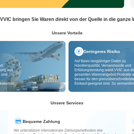
 VVIC bringen Sie Waren direkt von der Quelle in die ganze 
Unsere Vorteile
Geringeres Risiko
Auf Basis langjähriger Daten zu
nd
Händlerqualität, Versandquote und
dung aus
Erfüllungsleistung wählt VVIC aus 
g und
gesamten Warenangebot Produkte a
besser für den grenzüberschreitend
alierbar.
Einkauf geeignet sind. So vermeiden
minderwertige, schlecht lieferbare u
riskante Artikel. Cross-Border-
Qualitätsprüfung und Herkunftslabe
zusätzlich Risiken bei Qualität,
Unsere Services
Zollabwicklung und After-Sales.
Bequeme Zahlung
Wir unterstützen internationale Zahlungsmethoden wie