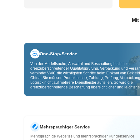
Mit
One-Stop-Service
Von der Modellsuche, Auswahl und Beschaffung bis hin zu
grenzüberschreitender Qualitätsprüfung, Verpackung und Versa
verbindet VVIC die wichtigsten Schritte beim Einkauf von Beklei
China. Sie müssen Produktsuche, Zahlung, Prüfung, Verpackun
Logistik nicht auf mehrere Dienstleister aufteilen. So wird die
grenzüberschreitende Beschaffung übersichtlicher und leichter sk
Mehrsprachiger Service
Mehrsprachige Websites und mehrsprachiger Kundenservice