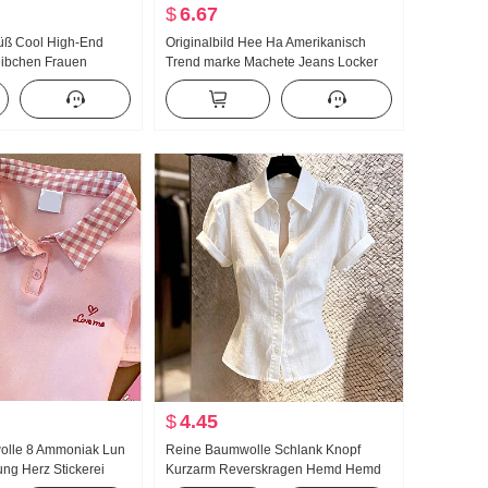
$
6.67
üß Cool High-End
Originalbild Hee Ha Amerikanisch
ibchen Frauen
Trend marke Machete Jeans Locker
lb zu tragen
Breite Beine Freizeit Hose
en Unterhemd Spicy
deau Top
$
4.45
olle 8 Ammoniak Lun
Reine Baumwolle Schlank Knopf
ng Herz Stickerei
Kurzarm Reverskragen Hemd Hemd