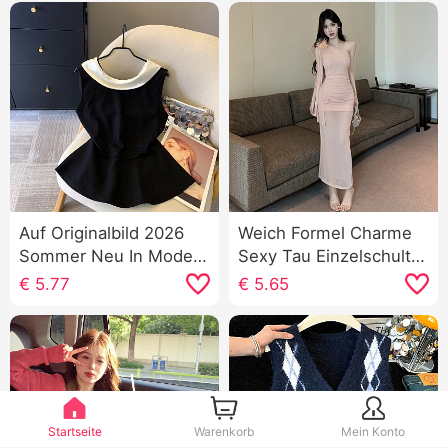
Auf Originalbild 2026
Weich Formel Charme
Sommer Neu In Mode
Sexy Tau Einzelschulter
Kontrastfarbe Klein
Netzstoff Maxikleid
€
5.77
€
5.65
Swingen Kragen Weste
Kosmetikerinnen
Frauen
Automodell Arbeits
kleidung Fransen
Schöne Schlank Kleid
Startseite
Warenkorb
Mein Konto