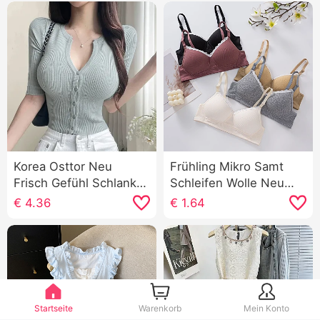
Korea Osttor Neu
Frühling Mikro Samt
Frisch Gefühl Schlank
Schleifen Wolle Neu
Sexy Weiblichkeit V-
Explosiver Stil Luo Li
€
4.36
€
1.64
Ausschnitt Zeigen Figur
Traum Ya Innerhalb
Fünf Punkte Ärmel
Gürtel Brust Pad
Strick Strickjacke
Schlank Leibchen
Damen
Frauen
Startseite
Warenkorb
Mein Konto