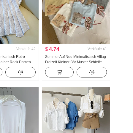
$
4.74
Verkäufe
42
Verkäufe
41
erikanisch Retro
Sommer Auf Neu Minimalistisch Alltag
Halber Rock Damen
Freizeit Kleiner Bär Muster Schleife
nger Rock Kariert A-
Locker Nischenprodukt Kurzarm T-
regelmäßig
Shirt Koreanischer Stil Strick Top
endel Rock