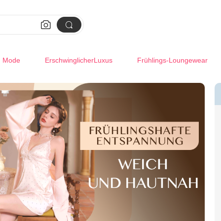


m Mode
ErschwinglicherLuxus
Frühlings-Loungewear