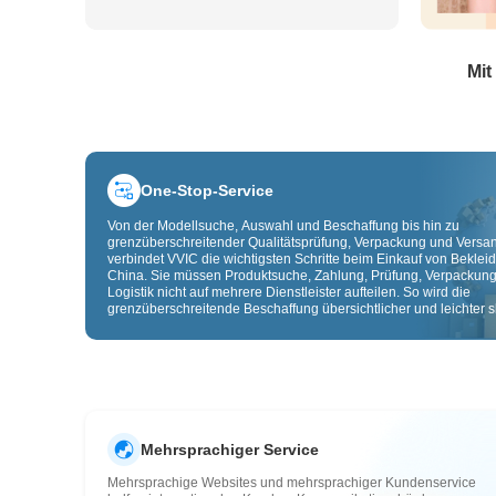
Mit
One-Stop-Service
Von der Modellsuche, Auswahl und Beschaffung bis hin zu
grenzüberschreitender Qualitätsprüfung, Verpackung und Versa
verbindet VVIC die wichtigsten Schritte beim Einkauf von Beklei
China. Sie müssen Produktsuche, Zahlung, Prüfung, Verpackun
Logistik nicht auf mehrere Dienstleister aufteilen. So wird die
grenzüberschreitende Beschaffung übersichtlicher und leichter sk
Mehrsprachiger Service
Mehrsprachige Websites und mehrsprachiger Kundenservice