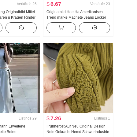
$
6.67
Verkäufe
26
Verkäufe
23
g Originalbild Mittel
Originalbild Hee Ha Amerikanisch
aren u Kragen Rinder
Trend marke Machete Jeans Locker
le I-Zeichen Weste
Breite Beine Freizeit Hose
eine Bodenlang Sport
zug
$
7.26
Listings
29
Listings
1
Mann Erweiterte
Frühherbst Auf Neu Original Design
eite Beine
Nein Gekracht Hemd Schwerindustrie