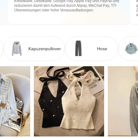
Kreditkarte, Debitkarte, Google Pay, Apple Pay und PayPal und
I
reduzieren damit den Aufwand durch Alipay, WeChat Pay, T/T-
g
Überweisungen oder hohe Vorausaufladungen.
Z
Kapuzenpullover
Hose