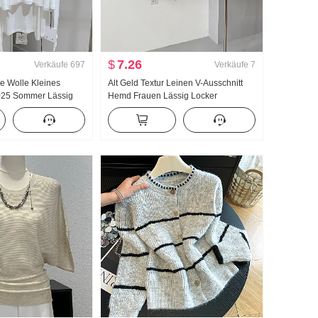
$
7.26
Verkäufe
697
Verkäufe
7
de Wolle Kleines
Alt Geld Textur Leinen V-Ausschnitt
025 Sommer Lässig
Hemd Frauen Lässig Locker
rick Fallen Schulter
Atmungsaktiv dünne Ausführung
auen
Langarm Hemd