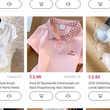
Frauen
Neu Han Abteilung Falsches
Jogginghose Da
ro
Zweiteiler Locker Dorn Stickerei
Neu Vielseitig k
acke
Gestreift Polo-Kragen Top
Freizeit Boden
$
2.96
$
2.82
Listings
37
Favoriten
19
lank Knopf
Preis 92 Baumwolle 8 Ammoniak Lun
2026 Vorfrühling
en Hemd Hemd
Nach Paspelierung Herz Stickerei
Leicht Spitze Ge
ort geschritten
Süß Kurz Polo-Kragen T-Shirt Schlank
Innerhalb Gürte
anft Wind Top
Petite Modisch
Weste Frauen