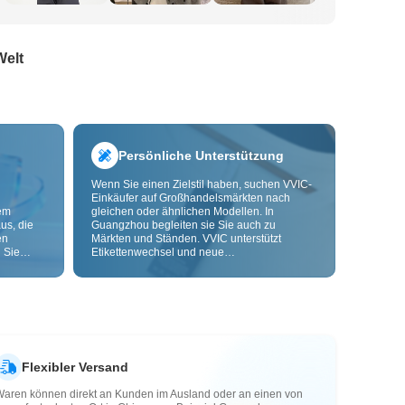
Welt
Persönliche Unterstützung
Wenn Sie einen Zielstil haben, suchen VVIC-
Einkäufer auf Großhandelsmärkten nach
dem
gleichen oder ähnlichen Modellen. In
us, die
Guangzhou begleiten sie Sie auch zu
en
Märkten und Ständen. VVIC unterstützt
 Sie
Etikettenwechsel und neue
nd
Verpackungsbeutel und bietet bald OEM-
Anpassung nach Bild oder Muster, damit Ihre
ls senken
Beschaffung kontrollierbarer wird und besser
zu Ihren Geschäftsabläufen passt.
Flexibler Versand
Waren können direkt an Kunden im Ausland oder an einen von