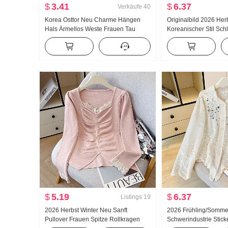
$
3.41
$
6.37
Verkäufe
40
Korea Osttor Neu Charme Hängen
Originalbild 2026 Her
Hals Ärmellos Weste Frauen Tau
Koreanischer Stil Sch
Schlüsselbein Weiblichkeit Zeigen
Ausländische Atmosp
Figur Schärpe Top Modisch
Gefühl Nischenprodukt
Tailliert Langarm He
$
5.19
$
6.37
Listings
19
2026 Herbst Winter Neu Sanft
2026 Frühling/Somme
Pullover Frauen Spitze Rollkragen
Schwerindustrie Stick