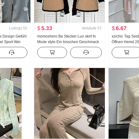
$
5.33
$
6.67
Listings
50
Verkäufe
57
ts Design Gefühl
momoshero Ba Stecker Luo skirt In
xzichic Tag Sei
el Sport Wei
Mode style Ein bisschen Geschmack
Öffnen Hemd 2
cht Asien Wind
de Arbeitskleidung Farbblock Halber
Wind Top Neu St
itten Schlank
Rock
Dünn Jacke Fr