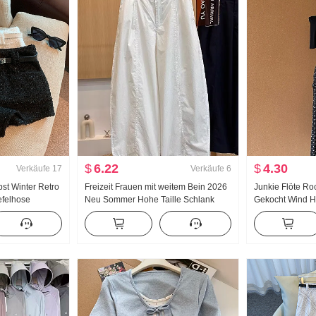
$
6.22
$
4.30
Verkäufe
17
Verkäufe
6
bst Winter Retro
Freizeit Frauen mit weitem Bein 2026
Junkie Flöte R
efelhose
Neu Sommer Hohe Taille Schlank
Gekocht Wind H
Große Größe Petite Minimalistisch
Schlitz Schwarz
Locker Neun Punkte Machete Hosen
Rock Tag Seide 
Kleidung