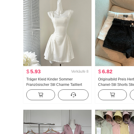
$
5.93
$
6.82
Verkäufe
8
Träger Kleid Kinder Sommer
Originalbild Preis Her
Französischer Stil Charme Tailliert
Chanel-Stil Shorts Sti
Schlank Trägerkleid Minirock