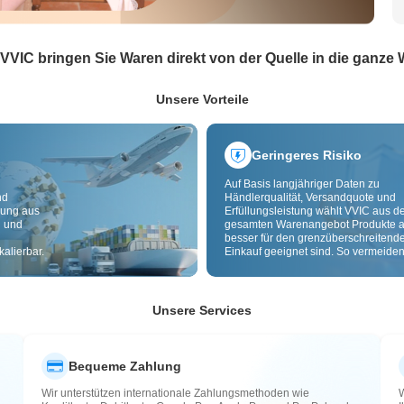
 VVIC bringen Sie Waren direkt von der Quelle in die ganze 
Unsere Vorteile
Geringeres Risiko
Auf Basis langjähriger Daten zu
nd
Händlerqualität, Versandquote und
dung aus
Erfüllungsleistung wählt VVIC aus 
g und
gesamten Warenangebot Produkte a
besser für den grenzüberschreitend
alierbar.
Einkauf geeignet sind. So vermeiden
minderwertige, schlecht lieferbare u
riskante Artikel. Cross-Border-
Qualitätsprüfung und Herkunftslabe
zusätzlich Risiken bei Qualität,
Unsere Services
Zollabwicklung und After-Sales.
Bequeme Zahlung
Wir unterstützen internationale Zahlungsmethoden wie