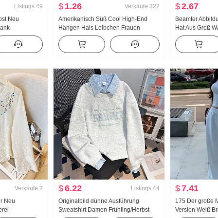
$
1.26
$
2.67
Listings
49
Verkäufe
322
bst Neu
Amerikanisch Süß Cool High-End
Beamter Abbildun
lank
Hängen Hals Leibchen Frauen
Hat Aus Groß W
häre Design
Sommer Außerhalb zu tragen
knochen Schnal
 Gestreift
Innerhalb Nehmen Unterhemd Spicy
Träger Breite B
md Frauen
Girl Strick Bandeau Top
Lange Hose An
$
6.22
$
7.41
Verkäufe
2
Listings
44
r Neu
Originalbild dünne Ausführung
175 Der große 
erei
Sweatshirt Damen Frühling/Herbst
Version Weiß Br