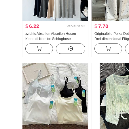
$
6.22
$
7.70
Verkäufe
92
xzichic Abseilen Abseilen Hosen
Originalbild Polka Do
Keine di Komfort Schlaghose
Drei dimensional Flüg
Frühling/Sommer Neu Elegant Lange
Hosen Damen Neu Lei
Hose Schlank Freizeithose Damen
Locker Gerade geschn
Freizeithose