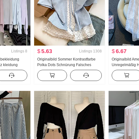
$
5.63
$
6.67
Listings
8
Listings
1308
bekleidung
Originalbild Sommer Kontrastfarbe
Originalbild Am
z kleidung
Polka Dots Schnürung Falsches
Unregelmäßig 
ng Eis Seide
Zweiteiler Kurzarm T-Shirt Damen
Leinen Mittel-La
ocker Große
Sommer Neu Süßer Stil
Linien-Rock Un
Nischenprodukt Top
Fischschwanz P