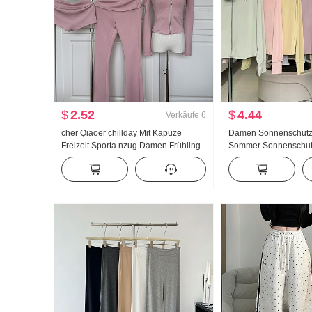
$
2.52
$
4.44
Verkäufe
6
cher Qiaoer chillday Mit Kapuze
Damen Sonnenschutz
Freizeit Sporta nzug Damen Frühling
Sommer Sonnenschut
Schulterfrei Jacke Schlaghose
Nylon dünne Ausführu
Dreiteiliges Set
Atmungsaktiv Jacke L
Größe Hoodie