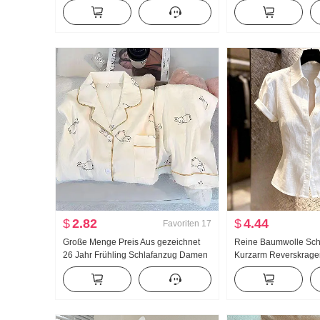
Verdickt Strickpullover Damen Design
Puppenkragen Hemd 
Gefühl Spitze Langarm Top
Französischer Stil Ret
Sonnenschutz Strickj
$
2.82
$
4.44
Favoriten
17
Große Menge Preis Aus gezeichnet
Reine Baumwolle Sch
26 Jahr Frühling Schlafanzug Damen
Kurzarm Reverskrag
Neu Wolken Baumwolle Langarm
Damen 2026 Sommer F
Klein Reverskragen Home Service
Gefühl Leicht Luxus S
Anzug Live-Übertragung Hoch
Produkt