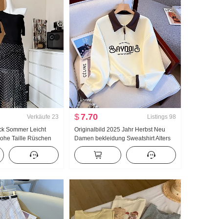
$
7.70
Verkäufe
23
Listings
98
ock Sommer Leicht
Originalbild 2025 Jahr Herbst Neu
ohe Taille Rüschen
Damen bekleidung Sweatshirt Alters
 Polka Dots Halber
reduzierung Die Hälfte
Schräg Schulter
Reißverschluss Mode Polo-Kragen
Freizeit Vielseitig kombinierbar
Schlank