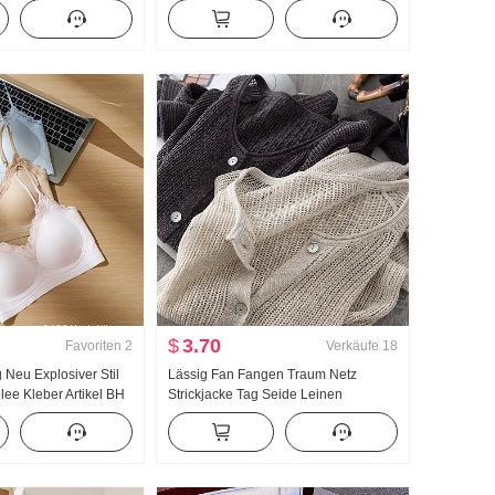
men Frühling/Herbst
Jacquard Strick Top Damen Herbst
ombinierbar Gestreift
Neu Schlank
lang Hose
$
3.70
Favoriten
2
Verkäufe
18
 Neu Explosiver Stil
Lässig Fan Fangen Traum Netz
lee Kleber Artikel BH
Strickjacke Tag Seide Leinen
l Brust Pad Schlank
Handarbeit Wählen Loch
Durchbrochen Strick Strickjacke
Damen Klimaanlage Sonnenschutz
hemd