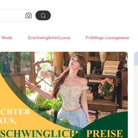


m Mode
ErschwinglicherLuxus
Frühlings-Loungewear