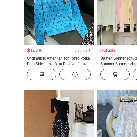
$
5.78
$
4.45
Listings
1
Originalbild Amerikanisch Retro Polka
Damen Sonnenschutz
Dots Strickjacke Blau Pullover Jacke
Sommer Sonnenschut
Frauen Herbst Neu Lässig Wind
Nylon dünne Ausführu
Strickpullover Top ins
Atmungsaktiv Jacke L
Größe Hoodie