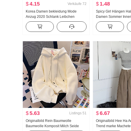
$
4.15
$
1.48
Verkäufe
72
Korea Damen bekleidung Mode
Spicy Girl Hängen Ha
Anzug 2020 Schlank Leibchen
Damen Sommer Inne
Strickjacke Zweiteiliges Set T-Shirt
Außerhalb zu tragen 
Top Damen
Rücken Schlank Desi
Schulterfrei Kurz Stri
$
5.63
$
6.67
Listings
51
Originalbild Rein Baumwolle
Originalbild Hee Ha 
Baumwolle Komposit Milch Seide
Trend marke Machete