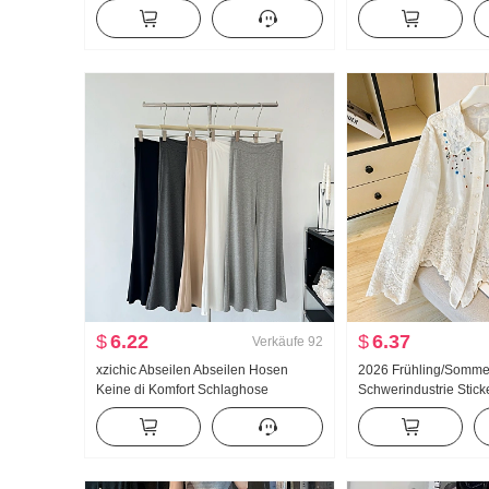
Sweatshirt Damen dünne Ausführung
Breite Beine Freizeit
2025 Herbst Neu Mit Kapuze
Langarm T-Shirt Top
$
6.22
$
6.37
Verkäufe
92
xzichic Abseilen Abseilen Hosen
2026 Frühling/Somme
Keine di Komfort Schlaghose
Schwerindustrie Stick
Frühling/Sommer Neu Elegant Lange
Puppenkragen Hemd 
Hose Schlank Freizeithose Damen
Französischer Stil Ret
Sonnenschutz Strickj