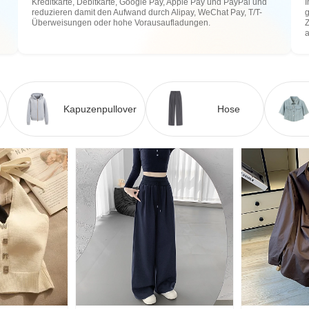
Kreditkarte, Debitkarte, Google Pay, Apple Pay und PayPal und
I
reduzieren damit den Aufwand durch Alipay, WeChat Pay, T/T-
g
Überweisungen oder hohe Vorausaufladungen.
Z
Kapuzenpullover
Hose