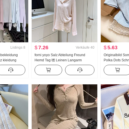
$
7.26
$
5.63
Listings
8
Verkäufe
40
bekleidung
forni yoyo Salz Abteilung Freund
Originalbild So
z kleidung
Hemd Tag 嘫 Leinen Langarm
Polka Dots Sch
ng Eis Seide
Reverskragen Lässig Wind Hemd
Zweiteiler Kurz
ocker Große
Sommer Neu Süß
Nischenprodukt