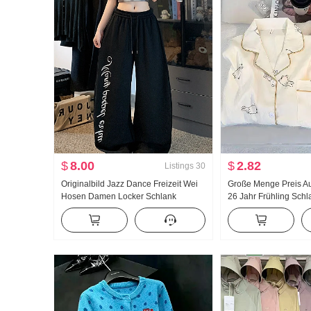
$
8.00
$
2.82
Listings
30
Originalbild Jazz Dance Freizeit Wei
Große Menge Preis Au
Hosen Damen Locker Schlank
26 Jahr Frühling Sch
Jogginghose Abseilen Gefühl Komfort
Neu Wolken Baumwol
Weite Hose Bündchen
Klein Reverskragen 
Anzug Live-Übertrag
Produkt