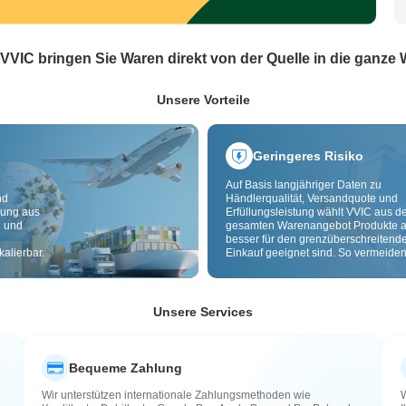
 VVIC bringen Sie Waren direkt von der Quelle in die ganze 
Unsere Vorteile
Geringeres Risiko
Auf Basis langjähriger Daten zu
nd
Händlerqualität, Versandquote und
dung aus
Erfüllungsleistung wählt VVIC aus 
g und
gesamten Warenangebot Produkte a
besser für den grenzüberschreitend
alierbar.
Einkauf geeignet sind. So vermeiden
minderwertige, schlecht lieferbare u
riskante Artikel. Cross-Border-
Qualitätsprüfung und Herkunftslabe
zusätzlich Risiken bei Qualität,
Unsere Services
Zollabwicklung und After-Sales.
Bequeme Zahlung
Wir unterstützen internationale Zahlungsmethoden wie