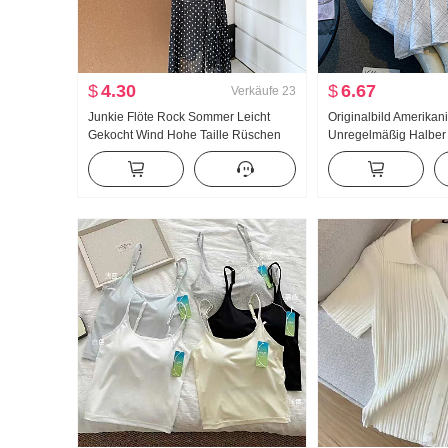
$
4.30
$
6.67
Verkäufe
23
Junkie Flöte Rock Sommer Leicht
Originalbild Amerikan
Gekocht Wind Hohe Taille Rüschen
Unregelmäßig Halbe
Schlitz Schwarz Polka Dots Halber
Leinen Mittel-Langer 
Rock Tag Seide Schräg Schulter
Linien-Rock Unregel
Kleidung
Fischschwanz Pendel