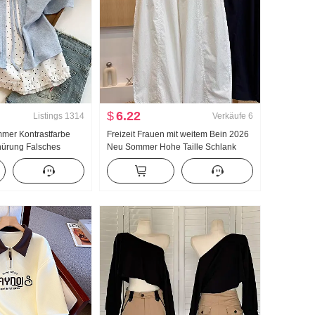
$
6.22
Listings
1314
Verkäufe
6
mmer Kontrastfarbe
Freizeit Frauen mit weitem Bein 2026
nürung Falsches
Neu Sommer Hohe Taille Schlank
arm T-Shirt Damen
Große Größe Petite Minimalistisch
er Stil
Locker Neun Punkte Machete Hosen
 Top