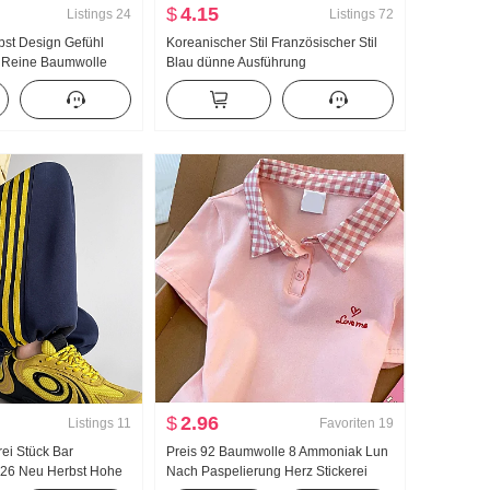
$
4.15
Listings
24
Listings
72
rbst Design Gefühl
Koreanischer Stil Französischer Stil
 Reine Baumwolle
Blau dünne Ausführung
n Tailliert Schlank
Sonnenschutzbekleidung Langarm
m Hemd Damen
Hemd Damen Sommerkleid ung
Locker Freizeit Lässig Langarm
Single Hemd
$
2.96
Listings
11
Favoriten
19
ei Stück Bar
Preis 92 Baumwolle 8 Ammoniak Lun
26 Neu Herbst Hohe
Nach Paspelierung Herz Stickerei