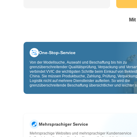
Mit
One-Stop-Service
Von der Modellsuche, Auswahl und Beschaffung bis hin zu
grenzüberschreitender Qualitätsprüfung, Verpackung und Versa
verbindet VVIC die wichtigsten Schritte beim Einkauf von Beklei
China. Sie müssen Produktsuche, Zahlung, Prüfung, Verpackun
Logistik nicht auf mehrere Dienstleister aufteilen. So wird die
grenzüberschreitende Beschaffung übersichtlicher und leichter sk
Mehrsprachiger Service
Mehrsprachige Websites und mehrsprachiger Kundenservice