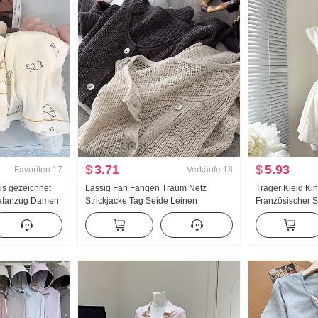
$
3.71
$
5.93
Favoriten
17
Verkäufe
18
s gezeichnet
Lässig Fan Fangen Traum Netz
Träger Kleid K
lafanzug Damen
Strickjacke Tag Seide Leinen
Französischer St
le Langarm
Handarbeit Wählen Loch
Schlank Trägerk
Home Service
Durchbrochen Strick Strickjacke
ung Hoch
Damen Klimaanlage Sonnenschutz
hemd