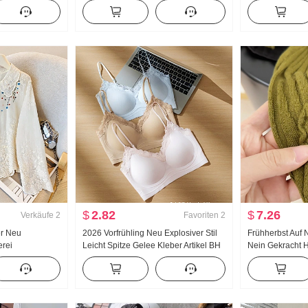
 Hose
Jogginghose Damen Frühling/Herbst
Taille Breite B
Neu Vielseitig kombinierbar Gestreift
Freizeithose W
Freizeit Bodenlang Hose
$
2.82
$
7.26
Verkäufe
2
Favoriten
2
r Neu
2026 Vorfrühling Neu Explosiver Stil
Frühherbst Auf 
erei
Leicht Spitze Gelee Kleber Artikel BH
Nein Gekracht 
Frauen
Innerhalb Gürtel Brust Pad Schlank
Jacquard Stric
ro
Weste Frauen
Neu Schlank
acke