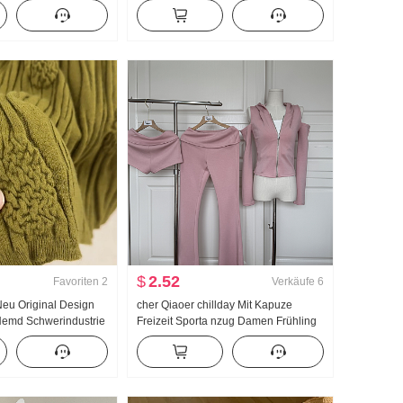
eine Bündchen
Süß Kurz Polo-Kragen T-Shirt Schlank
ei Hosen Cargo-Hose
Petite Modisch
$
2.52
Favoriten
2
Verkäufe
6
Neu Original Design
cher Qiaoer chillday Mit Kapuze
Hemd Schwerindustrie
Freizeit Sporta nzug Damen Frühling
k Top Damen Herbst
Schulterfrei Jacke Schlaghose
Dreiteiliges Set