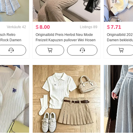
$
8.00
$
7.71
Verkäufe
42
Listings
89
isch Retro
Originalbild Preis Herbst Neu Mode
Originalbild 20
r Rock Damen
Freizeit Kapuzen pullover Wei Hosen
Damen bekleidun
Rock Kariert A-
Schlank Anzug Sporta nzug Damen
reduzierung Die
mäßig
Modisch
Reißverschluss
 Rock
Freizeit Vielsei
Schlank