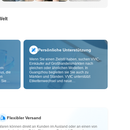
Welt
Persönliche Unterstützung
Wenn Sie einen Zielstil haben, suchen VVIC-
Einkäufer auf Großhandelsmärkten nach
dem
gleichen oder ähnlichen Modellen. In
us, die
Guangzhou begleiten sie Sie auch zu
en
Märkten und Ständen. VVIC unterstützt
 Sie
Etikettenwechsel und neue
nd
Verpackungsbeutel und bietet bald OEM-
Anpassung nach Bild oder Muster, damit Ihre
ls senken
Beschaffung kontrollierbarer wird und besser
zu Ihren Geschäftsabläufen passt.
Flexibler Versand
Waren können direkt an Kunden im Ausland oder an einen von