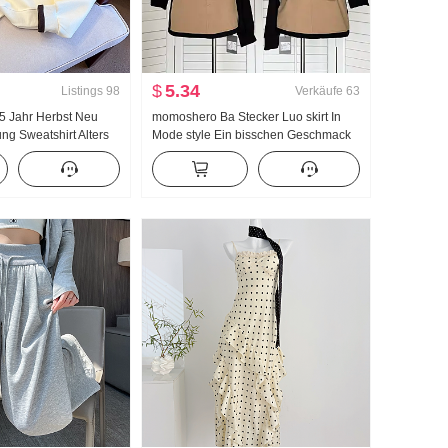
$
5.34
Listings
98
Verkäufe
63
25 Jahr Herbst Neu
momoshero Ba Stecker Luo skirt In
g Sweatshirt Alters
Mode style Ein bisschen Geschmack
 Hälfte
de Arbeitskleidung Farbblock Halber
 Mode Polo-Kragen
Rock
tig kombinierbar