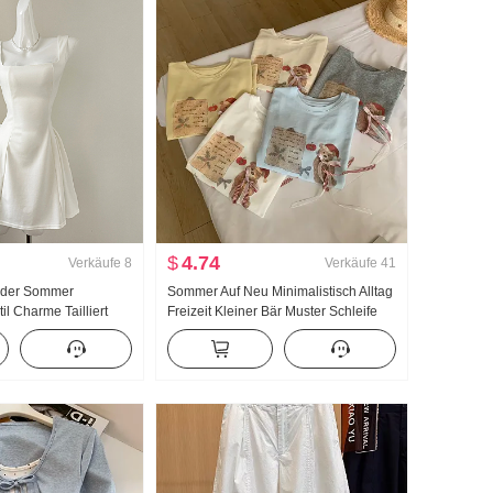
$
4.74
Verkäufe
8
Verkäufe
41
inder Sommer
Sommer Auf Neu Minimalistisch Alltag
il Charme Tailliert
Freizeit Kleiner Bär Muster Schleife
leid Minirock
Locker Nischenprodukt Kurzarm T-
Shirt Koreanischer Stil Strick Top