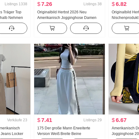
$
7.26
$
6.82
Listings
1338
Listings
38
ls Träger Top
Originalbild Herbst 2026 Neu
Originalbild He
rhalb Nehmen
Amerikanisch Jogginghose Damen
Nischenprodukt
Schönheit
Niedrige Taille Locker Lässig Breite
Metall Dekoratio
gn Gefühl
Beine Freizeit Wei Hosen Weite Hose
Locker Langar
ck Weste
Kind
oberteile
$
7.41
$
6.67
Verkäufe
23
Listings
29
Amerikanisch
175 Der große Mann Erweiterte
Amerikanisch Dr
 Jeans Locker
Version Weiß Breite Beine
Jogginghose 20