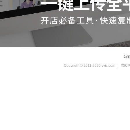
公
Copyright © 2011-2026 vvic.com
|
粤ICP