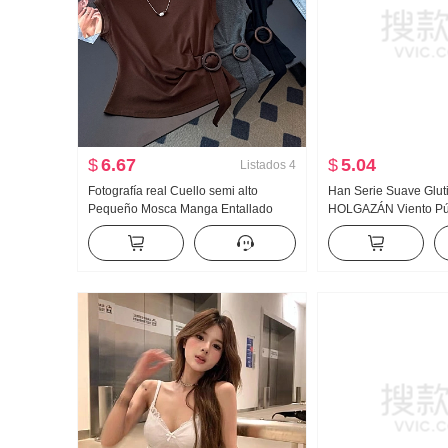
$
6.67
$
5.04
Listados
4
Fotografía real Cuello semi alto
Han Serie Suave Gluti
Pequeño Mosca Manga Entallado
HOLGAZÁN Viento Pú
Camiseta Mujer Lado Anillo Con
Jersey de mujer Otoño
cordones Pliegues Suéter de punto
Largo Ovejas Camell
Adelgazante Color sólido Top
Abrigo Top