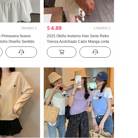
$
4.89
Vendas
1
Listados
1
6 Primavera Nuevo
2025 Otoño Invierno Han Serie Retro
Nicho Diseño Sentido
Trenza Acolchado Calor Manga corta
tido
Suéter Chaqueta de punto Conjunto
de dos piezas Han Serie Ropa
Partido