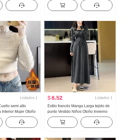
arga Otoño Invierno
Adelgazante Pantalla Alto Cola de
 Año Invierno
pez Vestido sudadera Britney
$
6.52
Listados
1
Listados
1
Cuello semi alto
Estilo francés Manga Larga tejido de
 Interior Mujer Otoño
punto Vestido Niños Otoño Invierno
r Partido 2024 Nuevo
Nuevo Estilo Adelgazante Falda larga
 ESTILO
Petite Kafuu Conjunto
ido de punto Top