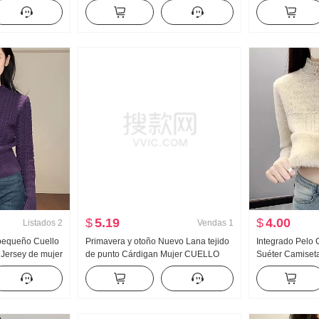
ve Glutinoso
Versión ligera Diseño Sentido Nicho
Suéter Manga L
r Diseño Sentido
Estilo francés Manga Larga Camisa
Recto Tipo 2025
Chic Lino Top
$
5.19
$
4.00
Listados
2
Vendas
1
 pequeño Cuello
Primavera y otoño Nuevo Lana tejido
Integrado Pelo 
Jersey de mujer
de punto Cárdigan Mujer CUELLO
Suéter Camiseta
r Partido Sí Para
REDONDO Doble Cremallera Petite
Invierno Interio
o Adelgazante
Talle alto Corto ESTILO OCCIDENTAL
Encaje Forrado
Abrigo
OCCIDENTAL tej