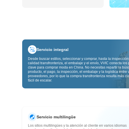
Servicio integral
Desde buscar estilos, seleccionar y comprar, hasta la inspección
calidad transfronteriza, el embalaje y el envío, VVIC conecta los
clave para comprar moda en China. No necesitas repartir la bú
producto, el pago, la inspección, el embalaje y la logística entre 
proveedores, por lo que la compra transfronteriza resulta más cl
fácil de escalar.
Servicio multilingüe
Los sitios multilingües y la atención al cliente en varios idiomas