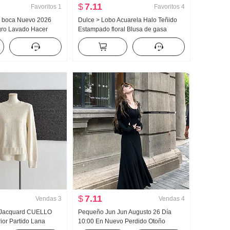
$
7.11
Favoritos
1
Favoritos
4
a boca Nuevo 2026
Dulce > Lobo Acuarela Halo Teñido
ro Lavado Hacer
Estampado floral Blusa de gasa
o Holgado Pantalones
Cuadrado Mujer Collar Diseño
 Mujer Graffiti
Sentido Adelgazante Lucha Toma
Camisa pequeña Top
$
7.11
Vendas
3
Vendas
4
 Jacquard CUELLO
Pequeño Jun Jun Augusto 26 Día
or Partido Lana
10:00 En Nuevo Perdido Otoño