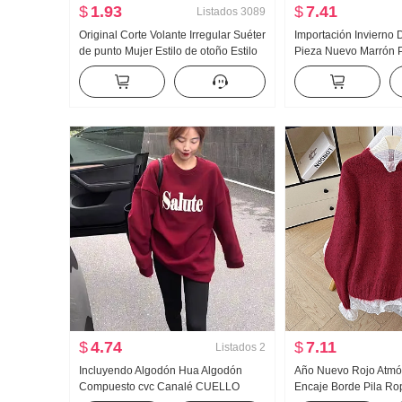
$
1.93
$
7.41
Listados
3089
Original Corte Volante Irregular Suéter
Importación Invierno 
de punto Mujer Estilo de otoño Estilo
Pieza Nuevo Marrón Ph
francés Corto Interior Partido Base
Jacquard Suéter Casu
Manga Larga Top
exterior Suéter de pu
Ropa de mujer
$
4.74
$
7.11
Listados
2
Incluyendo Algodón Hua Algodón
Año Nuevo Rojo Atmós
Compuesto cvc Canalé CUELLO
Encaje Borde Pila Ro