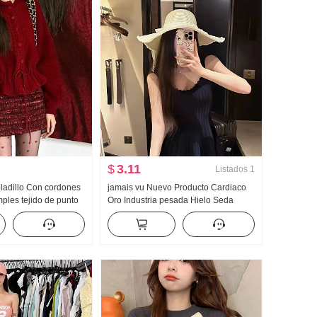
$
3.11
Listados
1
bladillo Con cordones
jamais vu Nuevo Producto Cardiaco
ples tejido de punto
Oro Industria pesada Hielo Seda
nvierno Versátil
Entallado Corte tejido de punto
dad Adelgazante
Tirantes Sin mangas Vestido