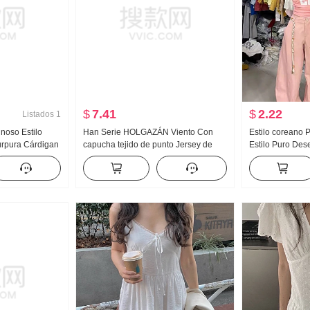
$
7.41
$
2.22
Listados
1
noso Estilo
Han Serie HOLGAZÁN Viento Con
Estilo coreano
rpura Cárdigan
capucha tejido de punto Jersey de
Estilo Puro Des
 e invierno Pelo
mujer 2025 Otoño e invierno Nuevo
de letras Plieg
o Holgado
Versátil Holgado Adelgazante Manga
Nicho Versátil A
Larga Top
Pecho Almohadi