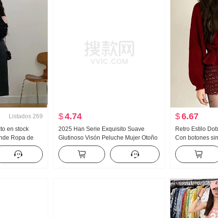
$
4.74
$
6.67
Listados
269
to en stock
2025 Han Serie Exquisito Suave
Retro Estilo Do
ande Ropa de
Glutinoso Visón Peluche Mujer Otoño
Con botones sim
ombros
e Invierno Cárdigan Dulce Versátil
Cárdigan Mujer I
rticales Textura
Top
Reducción de e
da de cuero
Suéter