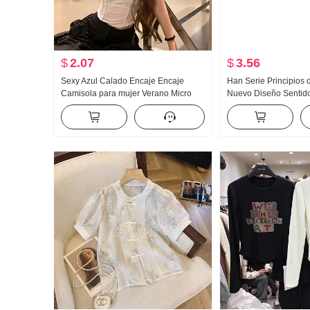
$
2.07
$
3.56
Sexy Azul Calado Encaje Encaje
Han Serie Principios 
Camisola para mujer Verano Micro
Nuevo Diseño Sentid
Transparente Ajustado Interior Partido
Cadena Corto Abrigo 
Dopamina Estilo Top
piezas Ajustado