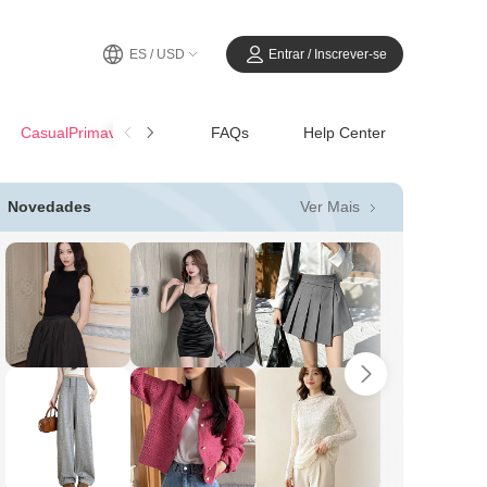
ES / USD
Entrar / Inscrever-se
CasualPrimavera-Verano
FAQs
Help Center
Ver Mais
Novedades
