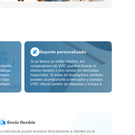
Soporte personalizado
Si ya tienes un estilo objetivo, los
imiento,
compradores de VVIC pueden buscar el
atálogo
mismo modelo o uno similar en mercados
ompra
mayoristas. Si estás en Guangzhou, también
e baja
pueden acompañarte a mercados y puestos.
 eliges
VVIC ofrece cambio de etiquetas y bolsas de
ón de
embalaje, y pronto personalización OEM por
s de
imagen o muestra, para que tu compra sea
alidad,
más controlable y encaje mejor con el ritmo
de tu negocio.
Envío flexible
a mercancía puede enviarse directamente a clientes en el