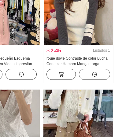
$
2.45
Listados
1
 Pequeño Esquema
rouje dsyle Contraste de color Lucha
eo Viento Impresión
Conector Hombro Manga Larga
ues Diseño Sentido
Suéter de punto Mujer Otoño e
 la moda Cinturón
invierno Suéter Interior Partido
lla
Camiseta Interior Top