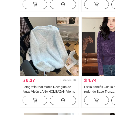
REDONDO Estampado Sudadera
mujer Cuello alto Sua
Mujer Pareja Estándar Forrado
Suéter de punto Muje
Manga Larga Top
$
6.37
$
4.74
Listados
16
Fotografía real Marca Recogida de
Estilo francés Cuello
fugas Visón LANA HOLGAZÁN Viento
redondo Base Trenza 
Suéter Invierno Avanzado Sentido
Otoño Invierno Interio
Suave Glutinoso Suave Holgado
uso exterior Entallad
Cuello en V tejido de punto Top
Suéter de punto Top