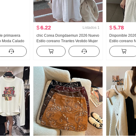
$
6.22
$
5.78
Listados
1
de primavera
chic Corea Dongdaemun 2026 Nuevo
Disponible 202
o Moda Calado
Estilo coreano Tirantes Vestido Mujer
Estilo coreano 
Chaleco de dos
Dama Estilo Ves