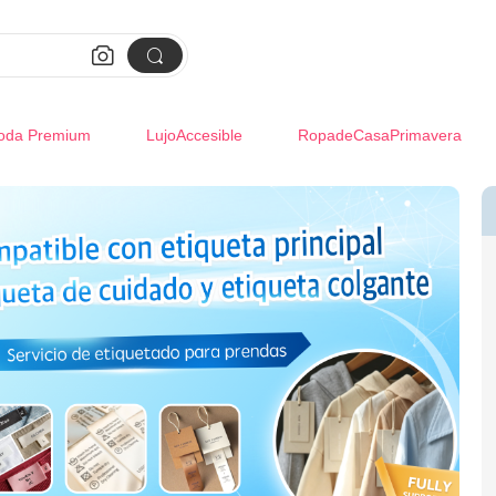


oda Premium
LujoAccesible
RopadeCasaPrimavera