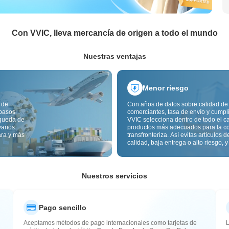
Con VVIC, lleva mercancía de origen a todo el mundo
Nuestras ventajas
Menor riesgo
 de
Con años de datos sobre calidad de
 pasos
comerciantes, tasa de envío y cumpl
squeda de
VVIC selecciona dentro de todo el c
varios
productos más adecuados para la c
ara y más
transfronteriza. Así evitas artículos d
calidad, baja entrega o alto riesgo, y
mercancía más estable. La inspecci
calidad transfronteriza y las etiqueta
origen reducen además riesgos de c
aduana y posventa.
Nuestros servicios
Pago sencillo
Aceptamos métodos de pago internacionales como tarjetas de
L