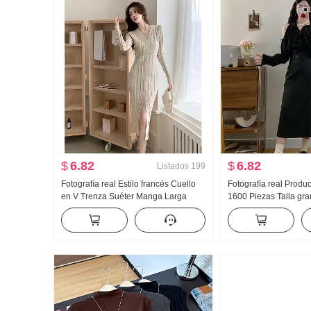
$
6.82
$
6.82
Listados
199
Fotografía real Estilo francés Cuello
Fotografía real Produc
en V Trenza Suéter Manga Larga
1600 Piezas Talla gr
Interior Partido Vestido Mujer Suave
mujer Cuello en V H
Viento Real Hermana Entallado Falda
descubiertos Rayas ve
con abertura
Camisa Talle alto Fal
Conjunto Mujer