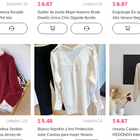
$
6.67
$
6.97
Favoritos
10
Listados
30
Deriva Resalte
Suéter de punto Mujer Invierno Brote
Engranaje En l
il Isla
Diseño Único Chic Gigante Bonito
Año Verano Neg
al Para uso
Alta gama Estilo francés Estilo Interior
Viejo Talle alt
nto Top Ropa
Ponerse al día Ropa
vaqueros anchos
Estampado
$
5.48
$
6.67
Listados
119
Listados
10
fera Sentido
Blanco Algodón y lino Protección
ceeyou Calado
pa Jersey de
solar Camisa para mujer Verano
REDONDO Interi