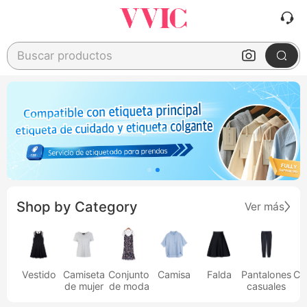
Buscar productos
Shop by Category
Ver más
Vestido
Camiseta
Conjunto
Camisa
Falda
Pantalones
Ca
de mujer
de moda
casuales
h