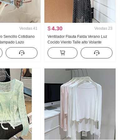
$
4.30
Vendas
41
Vendas
23
 Sencillo Cotidiano
Ventilador Flauta Falda Verano Luz
stampado Lazo
Cocido Viento Talle alto Volante
Manga corta Camiseta
Abertura Negro Lunares Falda Días
ejido de punto Top
Seda Oblicuo Hombro Ropa