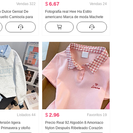
$
6.67
Vendas
322
Vendas
24
o Dulce Genial De
Fotografía real Hee Ha Estilo
uello Camisola para
americano Marca de moda Machete
ra uso exterior
Vaqueros Holgado Kuo Pierna Casual
Camiseta Interior
Pantalones
ejido de punto Top sin
$
2.96
Listados
44
Favoritos
19
Versión ligera
Precio Real 92 Algodón 8 Amoniaco
 Primavera y otoño
Nylon Después Ribeteado Corazón