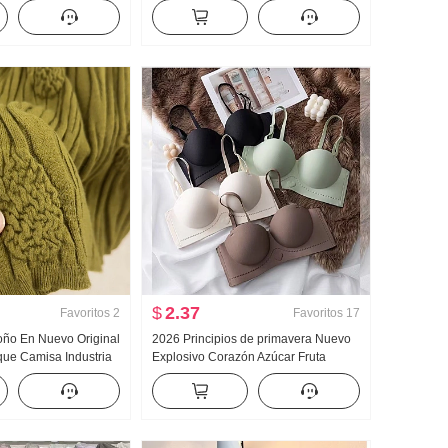
 Dos piezas falsas
Bordado Dulce Corto Cuello polo
 Bordado Rayas
Camiseta Ajustado Petite Moda
$
2.37
Favoritos
2
Favoritos
17
toño En Nuevo Original
2026 Principios de primavera Nuevo
ue Camisa Industria
Explosivo Corazón Azúcar Fruta
 tejido de punto Top
ninguno Marca Interior Cinturón
evo Adelgazante
Pecho Almohadilla Adelgazante
Camisola para mujer