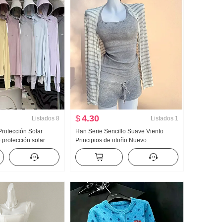
$
4.30
Listados
8
Listados
1
rotección Solar
Han Serie Sencillo Suave Viento
protección solar
Principios de otoño Nuevo
ligera Hielo Seda
Adelgazante Camisa de protección
rigo Holgado Talla
solar Manga Larga Camisola Caliente
a con capucha
y picante Minifalda Conjunto de tres
piezas