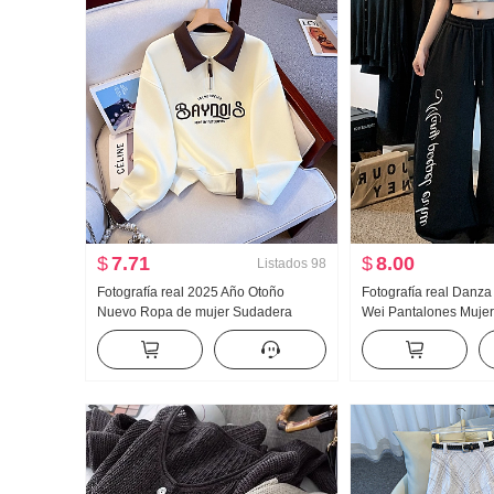
$
7.71
$
8.00
Listados
98
Fotografía real 2025 Año Otoño
Fotografía real Danza
Nuevo Ropa de mujer Sudadera
Wei Pantalones Muje
Reducción de edad Mitad Cremallera
Adelgazante Pantalon
Moda Cuello polo Casual Versátil
Vertical Sentido Cóm
Adelgazante
de pierna ancha Puño