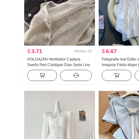
$
3.71
$
6.67
Vendas
18
HOLGAZÁN Ventilador Captura
Fotografía real Estilo
Sueño Red Cárdigan Días Seda Lino
Irregular Falda Mujer
Hecho a mano Selección Agujero
longitud media Cuadr
Calado tejido de punto Cárdigan
línea A Irregular Col
Mujer Acondicionador de aire Camisa
Falda
de protección solar