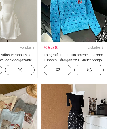
$
5.78
Vendas
8
Listados
3
 Niños Verano Estilo
Fotografía real Estilo americano Retro
Entallado Adelgazante
Lunares Cárdigan Azul Suéter Abrigo
gas Minifalda
para mujer Otoño Nuevo HOLGAZÁN
Viento Suéter de punto Top ins