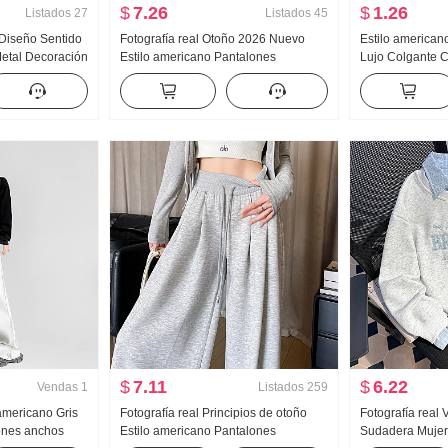
$
7.26
$
1.26
Listados
27
Listados
45
 Diseño Sentido
Fotografía real Otoño 2026 Nuevo
Estilo american
etal Decoración
Estilo americano Pantalones
Lujo Colgante C
e Holgado
deportivos Mujer Talle bajo Holgado
mujer Verano Pa
Top Mujer
HOLGAZÁN Kuo Pierna Casual Wei
Interior Partido 
Pantalones Pantalones de pierna
Chica atrevida t
ancha Hijo
tirantes Top
$
7.11
$
6.22
Vendas
1
Listados
259
 americano Gris
Fotografía real Principios de otoño
Fotografía real 
ones anchos
Estilo americano Pantalones
Sudadera Mujer