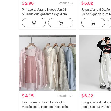
$
2.96
$
6.82
Vendas
37
Primavera-Verano Nuevo Versátil
Fotografía real Otoño
Ajustado Adelgazante Sexy Micro
Nicho Algodón Puro M
Transparente Manga corta Camiseta
Entallado Adelgazant
Interior Cinco Puntos Manga Cuello
Manga Larga Camisa 
en V Camiseta Producto en stock
$
4.15
$
6.22
Listados
72
Estilo coreano Estilo francés Azul
Fotografía real Estilo
Versión ligera Ropa de Protección
Doble Cintura Pantal