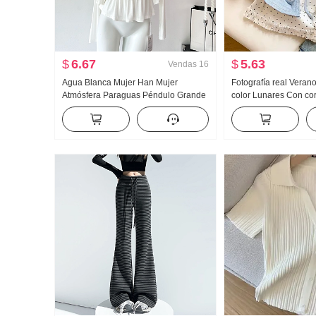
$
6.67
$
5.63
Vendas
16
Agua Blanca Mujer Han Mujer
Fotografía real Veran
Atmósfera Paraguas Péndulo Grande
color Lunares Con co
u Collar Tirantes Dos Ropa Diseño
piezas falsas Manga 
Sentido Cárdigan Mujer Verano
Mujer Verano Nuevo E
Adelgazante Tirantes Top
Nicho Top