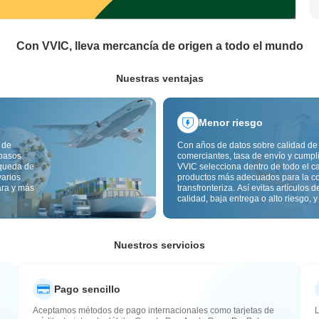
Con VVIC, lleva mercancía de origen a todo el mundo
Nuestras ventajas
Menor riesgo
 de
Con años de datos sobre calidad de
 pasos
comerciantes, tasa de envío y cumpl
squeda de
VVIC selecciona dentro de todo el c
varios
productos más adecuados para la c
ara y más
transfronteriza. Así evitas artículos d
calidad, baja entrega o alto riesgo, y
mercancía más estable. La inspecci
calidad transfronteriza y las etiqueta
origen reducen además riesgos de c
aduana y posventa.
Nuestros servicios
Pago sencillo
Aceptamos métodos de pago internacionales como tarjetas de
L