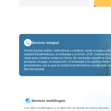
Servicio integral
Desde buscar estilos, seleccionar y comprar, hasta la inspección
calidad transfronteriza, el embalaje y el envío, VVIC conecta los
clave para comprar moda en China. No necesitas repartir la bú
producto, el pago, la inspección, el embalaje y la logística entre 
proveedores, por lo que la compra transfronteriza resulta más cl
fácil de escalar.
Servicio multilingüe
Los sitios multilingües y la atención al cliente en varios idiomas