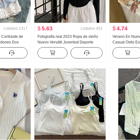
$
5.63
$
4.74
Listados
1317
Listados
452
o Contraste de
Fotografía real 2023 Ropa de otoño
Verano En Nuevo
rdones Dos
Nuevo Versátil Juventud Deporte
Casual Osito E
corta Camiseta
Viento Ajustado Adelgazante Manga
Holgado Nicho 
stilo dulce
Larga Con capucha Cremallera Wei
Estilo coreano t
Abrigo y gorra Camisa