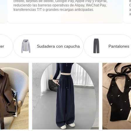
crédito, tarjetas de débito, Google Pay, Apple Pay y PayPal,
e
reduciendo las barreras operativas de Alipay, WeChat Pay,
transferencias T/T o grandes recargas anticipadas.
a
er
Sudadera con capucha
Pantalones