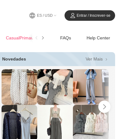
ES / USD
Entrar / Inscrever-se
CasualPrimavera-Verano
FAQs
Help Center
Ver Mais
Novedades
