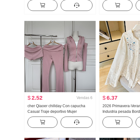
Solar Manga Larga Camisa Mujer
Mujer 2026 Otoño Ho
Ropa de verano Holgado Casual
Talle alto Vertical Sen
HOLGAZÁN Manga Larga Sencillo
Pantalones deportivo
Camisa
$
2.52
$
6.37
Vendas
6
cher Qiaoer chillday Con capucha
2026 Primavera-Vera
Casual Traje deportivo Mujer
Industria pesada Bor
Primavera Hombros descubiertos
muñeca Camisa para m
Abrigo pantalones acampanados
francés Retro Protecc
Conjunto de tres piezas
Cárdigan