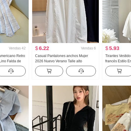
$
6.22
$
5.93
Vendas
42
Vendas
6
 americano Retro
Casual Pantalones anchos Mujer
Tirantes Vestido
 Lino Falda de
2026 Nuevo Verano Talle alto
francés Estilo 
os Falda de
Adelgazante Talla grande Petite
Vestido sin man
a de pez Péndulo
Sencillo Holgado Nueve puntos
Machete Pantalones