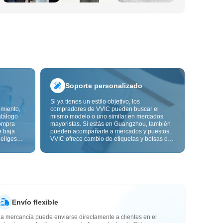
Soporte personalizado
Si ya tienes un estilo objetivo, los
imiento,
compradores de VVIC pueden buscar el
atálogo
mismo modelo o uno similar en mercados
ompra
mayoristas. Si estás en Guangzhou, también
e baja
pueden acompañarte a mercados y puestos.
 eliges
VVIC ofrece cambio de etiquetas y bolsas de
ón de
embalaje, y pronto personalización OEM por
s de
imagen o muestra, para que tu compra sea
alidad,
más controlable y encaje mejor con el ritmo
de tu negocio.
Envío flexible
a mercancía puede enviarse directamente a clientes en el