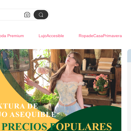


oda Premium
LujoAccesible
RopadeCasaPrimavera