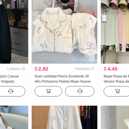
$
2.82
$
4.45
Listados
30
Favoritos
17
 jazz Casual
Gran cantidad Precio Excelente 26
Mujer Ropa de P
r Holgado
Año Primavera Pijama Mujer Nuevo
Verano Ropa de 
es deportivos
Nubes Algodón Manga Larga
Nailon Versión 
odo Pantalones
Pequeño cuello vuelto Ropa de casa
Transpirable Ab
 ajustado
Conjunto Transmisión en vivo Alto
grande Sudader
Producto