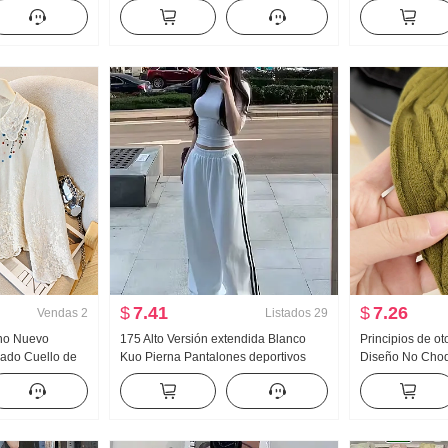
lgado Casual
deportivos Niños Reductor de
Nuevo Han Serie
tido Recto
abdomen Talle alto Vertical Sentido
Holgado Espina
s
Pantalones de pierna ancha Recto
Cuello polo Top
Holgado Casual Arrastrando Wei
Pantalones
$
7.41
$
7.26
Vendas
2
Listados
29
no Nuevo
175 Alto Versión extendida Blanco
Principios de o
dado Cuello de
Kuo Pierna Pantalones deportivos
Diseño No Choq
ujer Estilo
Mujer Primavera y otoño Nuevo
pesada Jacquard
ión solar
Versátil Rayas Casual Arrastrando
Mujer Otoño Nu
Pantalones